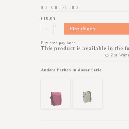
0
0
:
0
0
:
0
0
:
0
0
€19,95
+
Hinzufügen
-
Buy now, pay later
This product is available in the f
Zur Wuns
Andere Farben in dieser Serie