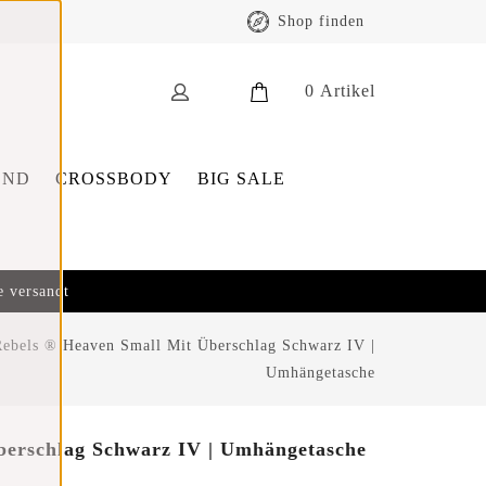
Shop finden
0
Artikel
END
CROSSBODY
BIG SALE
e versandt
ebels ® Heaven Small Mit Überschlag Schwarz IV |
Umhängetasche
berschlag Schwarz IV | Umhängetasche