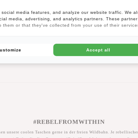
us der Heaven Serie hat eine ansprechende Form und ist in mehreren h
hlag mit Magnetverschluss verdeckt wird. Innen befindet ein zusätzlic
social media features, and analyze our website traffic. We a
ch beispielsweise Unterlagen oder ein Tablet/Laptop (26 x 22 cm) unte
cial media, advertising, and analytics partners. These partner
 them or that they've collected from your use of their service
quem zu tragen.
ir:
ustomize
Accept all
#REBELFROMWITHIN
hen unsere coolen Taschen gerne in der freien Wildbahn. Je rebellischer