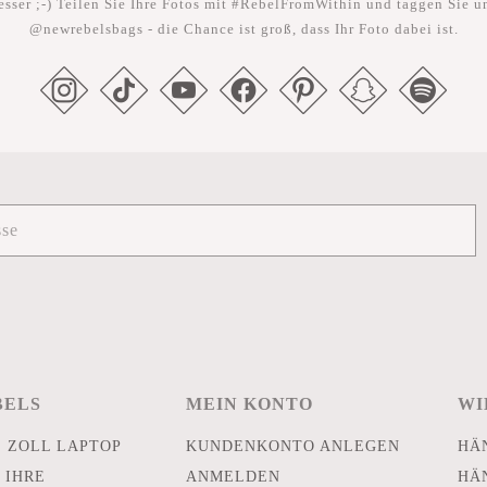
esser ;-) Teilen Sie Ihre Fotos mit #RebelFromWithin und taggen Sie u
@newrebelsbags - die Chance ist groß, dass Ihr Foto dabei ist.
BELS
MEIN KONTO
WI
E ZOLL LAPTOP
KUNDENKONTO ANLEGEN
HÄ
 IHRE
ANMELDEN
HÄ