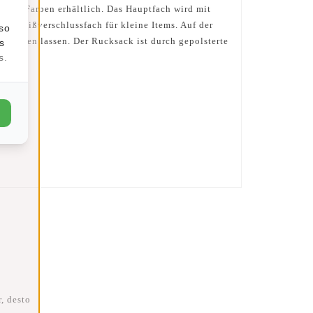
ippen Farben erhältlich. Das Hauptfach wird mit
hes Reißverschlussfach für kleine Items. Auf der
lso
rbringen lassen. Der Rucksack ist durch gepolsterte
s
s.
, desto