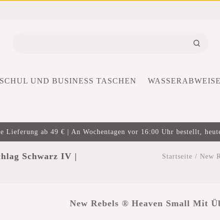
SCHUL UND BUSINESS TASCHEN
WASSERABWEIS
e Lieferung ab 49 € | An Wochentagen vor 16:00 Uhr bestellt, heut
hlag Schwarz IV |
Startseite
/
New R
New Rebels ® Heaven Small Mit Ü