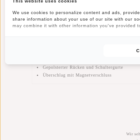
This website uses cookies
kein ständiges Herunterrutschen. Dieser Rucksack a
einer Zugkordel verschlossen, die durch den Übersc
We use cookies to personalize content and ads, provide 
Rückseite gibt es ein Reißverschlussfach, in dem si
share information about your use of our site with our so
may combine it with other information you've provided to
Schultergurte und den gepolsterten Rücken superbe
Dieser New Rebels Rucksack/Backpack bietet d
Geräumiges Hauptfach mit Zugkordel
C
Reißverschlussfach innen
Reißverschlussfach im Rücken
Gepolsterter Rücken und Schultergurte
Überschlag mit Magnetverschluss
Wir se