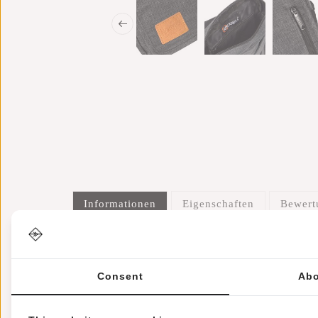
Informationen
Eigenschaften
Bewer
Artikelnummer::
43.112400
Verfügbarkeit:
Auf Lager
Lieferzeit:
✓ Auf Lager
Consent
Abo
Ausflüge, Schule, Ferien, Wochenende – ein Rucksack