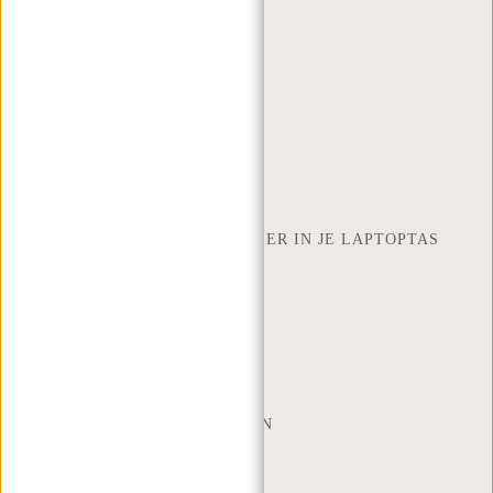
BESTELLEN EN VERZENDEN
RETOUREN EN GARANTIE
BETAALMETHODES
INSPIRATIE
ZOEK WINKEL
NEW REBELS
HOEVEEL INCH LAPTOP PAST ER IN JE LAPTOPTAS
OVER ONS
ALGEMENE VOORWAARDEN
PRIVACY POLICY
BEDRIJFSINFORMATIE
SITEMAP
TRUSTPILOT BEOORDELINGEN
BLOG
WERKEN BIJ NEW REBELS