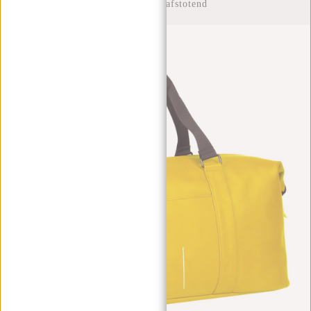
Reistas Waterafstotend