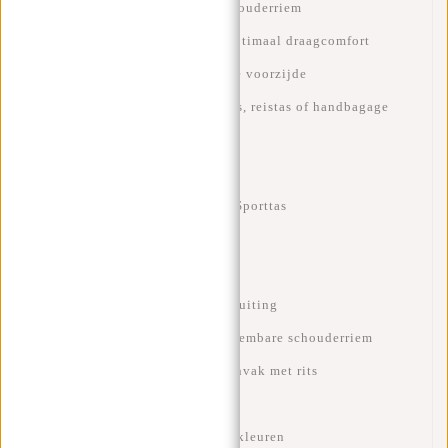
✓ Verstelbare en afneembare schouderriem
✓ Stevige draaghengsels voor optimaal draagcomfort
✓ Moderne reflectiedetail aan de voorzijde
✓ Ideaal als weekendtas, sporttas, reistas of handbagage
Specificaties
Merk: New Rebels
Type: Weekendtas / Duffelbag / Sporttas
Afmetingen: 54 x 20 x 36 cm
Materiaal: Waterafstotend PU
Sluiting: Stevige kunststof ritssluiting
Draagopties: Handvatten en afneembare schouderriem
Extra vakken: Voorvak en binnenvak met rits
Detail: Reflectiestreep
Verkrijgbaar in meerdere trendy kleuren