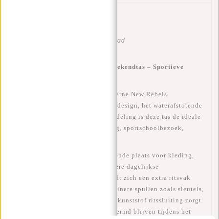
Artikelnummer:
20.101607
Beschikbaarheid:
Op voorraad
Levertijd:
✓ Op voorraad
New Rebels Waterafstotende Weekendtas – Sportieve
Duffelbag met Schouderriem
Ga stijlvol op pad met deze moderne New Rebels
weekendtas. Dankzij het strakke design, het waterafstotende
PU-materiaal en de praktische indeling is deze tas de ideale
reisgenoot voor een weekend weg, sportschoolbezoek,
overnachting of zakelijke trip.
Het ruime hoofdvak biedt voldoende plaats voor kleding,
schoenen, toiletartikelen en andere dagelijkse
benodigdheden. Binnenin bevindt zich een extra ritsvak
voor het veilig opbergen van kleinere spullen zoals sleutels,
pasjes of accessoires. De stevige kunststof ritssluiting zorgt
ervoor dat je spullen goed beschermd blijven tijdens het