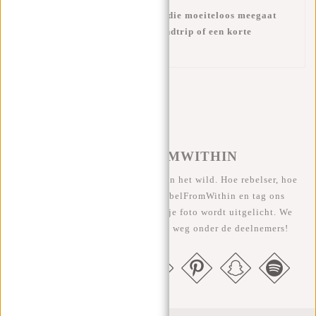
Een stijlvolle en praktische tas die moeiteloos meegaat
naar de sportschool, een weekendtrip of een korte
vakantie.
#REBELFROMWITHIN
We zien onze coole tassen graag in het wild. Hoe rebelser, hoe
beter ;-) Deel je foto's met #RebelFromWithin en tag ons
@newrebelsbags Grote kans dat je foto wordt uitgelicht. We
geven elke maand een gratis tas weg onder de deelnemers!