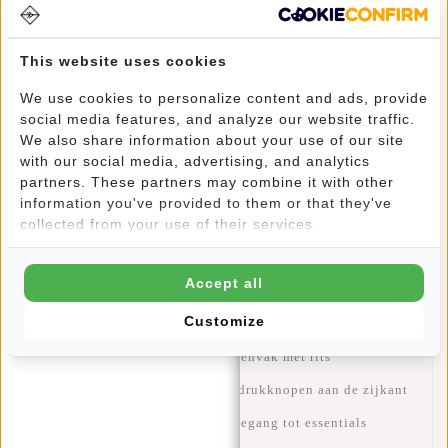
reizen.
De tas is ontworpen met flexibiliteit in gedachten. Door de
This website uses cookies
drukknopen aan de zijkanten los te maken creëer je extra
opbergruimte wanneer je meer bagage wilt meenemen. Aan
We use cookies to personalize content and ads, provide
de voorzijde bevindt zich een handig insteekvak voor
social media features, and analyze our website traffic.
spullen die je snel bij de hand wilt hebben.
We also share information about your use of our site
with our social media, advertising, and analytics
Draag de tas zoals jij dat prettig vindt dankzij de
partners. These partners may combine it with other
verstelbare en afneembare schouderriem en de twee stevige
information you've provided to them or that they've
handvatten. De subtiele reflectiestreep geeft de tas een
collected from your use of their services.
moderne uitstraling en zorgt voor extra zichtbaarheid
onderweg.
Accept all
Waarom kiezen voor deze New Rebels weekendtas?
Customize
✓ Waterafstotend PU-materiaal
✓ Ruim hoofdvak met extra binnenvak met rits
✓ Uitbreidbaar ontwerp dankzij drukknopen aan de zijkant
✓ Handig voorvak voor snelle toegang tot essentials