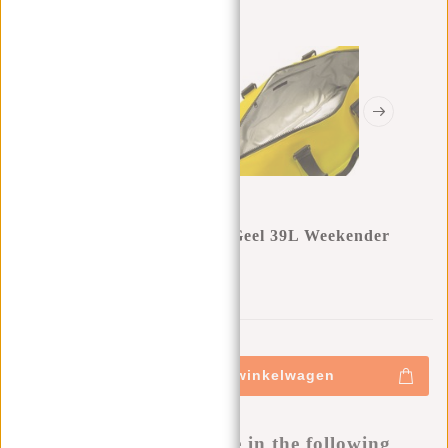
New Rebels Mart Pittsburg Geel 39L Weekender
Reistas Waterafstotend
0
0
:
0
0
:
0
0
:
0
0
€49,95
+
Toevoegen aan winkelwagen
-
Buy now, pay later
This product is available in the following