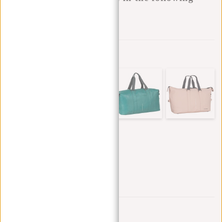
variants:
Aan verlanglijst toevoegen
Andere kleuren in deze serie
Trustpilot reviews