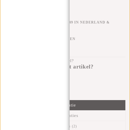
GRATIS VERZENDEN V.A. €49 IN NEDERLAND &
BELGIË
KLARNA ACHTERAF BETALEN
100 DAGEN RETOURRECHT
Heb je een vraag over dit artikel?
Ik help je graag!
Verstuur bericht
Informatie
Specificaties
Reviews
(2)