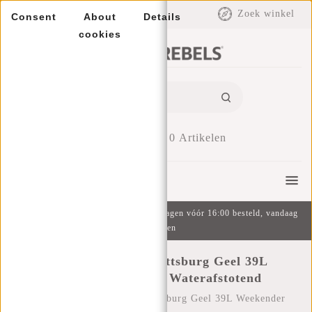
EUR
Zoek winkel
Consent
About
Details
cookies
0
Artikelen
Menu
Gratis verzending v.a. €49 | Op werkdagen vóór 16:00 besteld, vandaag
verzonden
New Rebels Mart Pittsburg Geel 39L
Weekender Reistas Waterafstotend
Home
/
New Rebels Mart Pittsburg Geel 39L Weekender