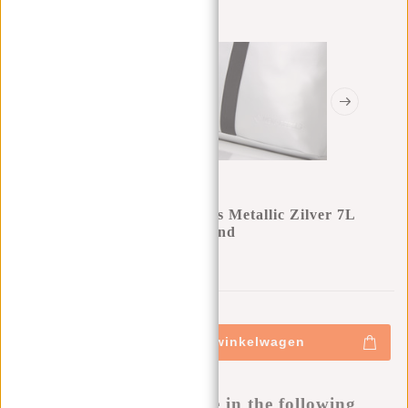
New Rebels Mart Los Angeles Metallic Zilver 7L
Rolltop Rugzak Waterafstotend
0
0
:
0
0
:
0
0
:
0
0
€34,95
+
Toevoegen aan winkelwagen
-
Buy now, pay later
This product is available in the following