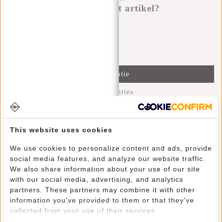
Heb je een vraag over dit artikel?
Ik help je graag!
Verstuur bericht
Informatie
Specificaties
Reviews
(12)
This website uses cookies
Artikelnummer:
51.125540
Beschikbaarheid:
Op voorraad
We use cookies to personalize content and ads, provide
Levertijd:
✓ Op voorraad
social media features, and analyze our website traffic.
We also share information about your use of our site
with our social media, advertising, and analytics
Deze trendy waterafstotende rugtas draagt comfortabel door
partners. These partners may combine it with other
het lichtgewicht en de schouderbanden. Toch behoudt deze
information you've provided to them or that they've
rugzak zijn charme door de fijne vormgeving. Het hoofdvak
collected from your use of their services.
is afsluitbaar met een stevige rits en een gespsluiting die als