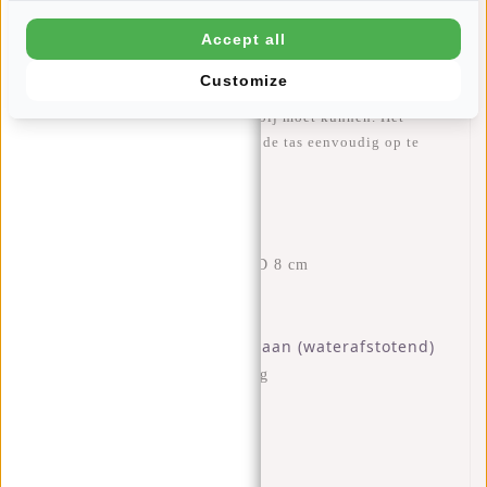
een zwarte strook doorloopt in het design. In het
Accept all
zilverkleurige hoofdvak zitten twee insteekvakjes en een
ritsvakje voor bijvoorbeeld je telefoon. Op de voorkant en
Customize
achterkant van de rugzak zit ook een extra ritsvak, handig
voor kleine spullen waar je snel bij moet kunnen. Het
stevige handvat zorgt ervoor dat de tas eenvoudig op te
pakken en op te hangen is.
Kenmerken
Afmetingen: H 32 x B 29 x D 8 cm
Volume: 7 liter
Gewicht: 480 gram
100% polyurethaan (waterafstotend)
Materiaal:
Een hoofdvak met ritssluiting
Twee binnenvakjes
Binnenvak met ritssluiting
Voorvak met ritssluiting
Achtervak met ritssluiting