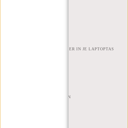
RETOUREN EN GARANTIE
BETAALMETHODES
INSPIRATIE
ZOEK WINKEL
NEW REBELS
HOEVEEL INCH LAPTOP PAST ER IN JE LAPTOPTAS
OVER ONS
ALGEMENE VOORWAARDEN
PRIVACY POLICY
BEDRIJFSINFORMATIE
SITEMAP
TRUSTPILOT BEOORDELINGEN
BLOG
WERKEN BIJ NEW REBELS
KERSTPAKKETTEN