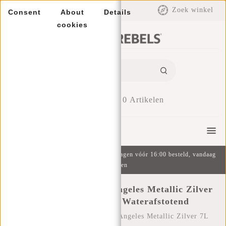
EUR
Zoek winkel
Consent
About
Details
cookies
0
Artikelen
Menu
Gratis verzending v.a. €49 | Op werkdagen vóór 16:00 besteld, vandaag
verzonden
New Rebels Mart Los Angeles Metallic Zilver
7L Rolltop Rugzak Waterafstotend
Home
/
New Rebels Mart Los Angeles Metallic Zilver 7L