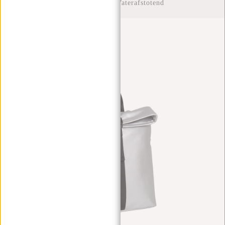
Rolltop Rugzak Waterafstotend