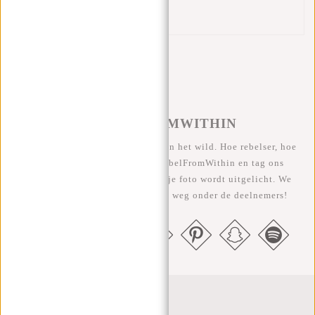
Handvat
#REBELFROMWITHIN
We zien onze coole tassen graag in het wild. Hoe rebelser, hoe
beter ;-) Deel je foto's met #RebelFromWithin en tag ons
@newrebelsbags Grote kans dat je foto wordt uitgelicht. We
geven elke maand een gratis tas weg onder de deelnemers!