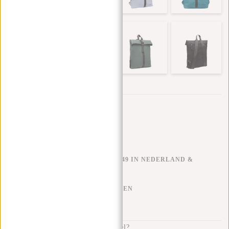
Trustpilot reviews
GRATIS VERZENDEN V.A. €49 IN NEDERLAND &
BELGIË
KLARNA ACHTERAF BETALEN
100 DAGEN RETOURRECHT