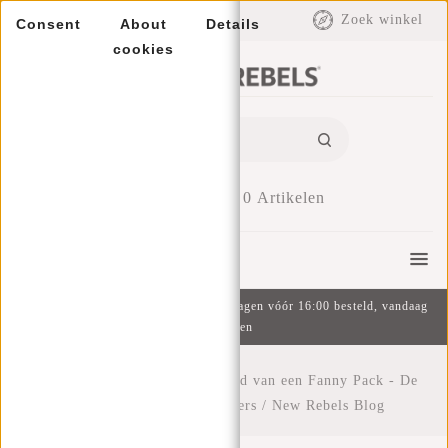
EUR
Zoek winkel
Consent
About
Details
cookies
0
Artikelen
Menu
Gratis verzending v.a. €49 | Op werkdagen vóór 16:00 besteld, vandaag
verzonden
Home
/
Ontdek de veelzijdigheid van een Fanny Pack - De
beste metgezel voor reizigers
/
New Rebels Blog