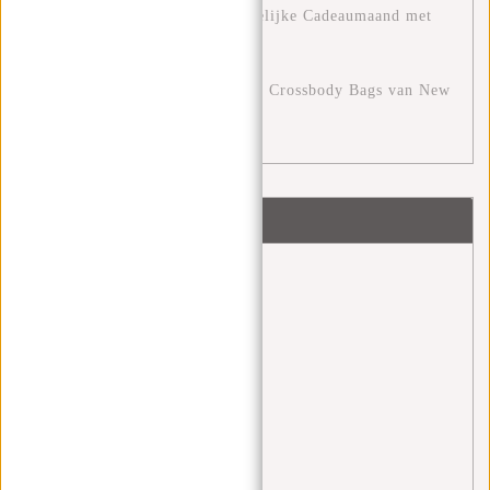
De Decembermaand: Een Feestelijke Cadeaumaand met
New Rebels
Stijlvolle Veelzijdigheid met de Crossbody Bags van New
Rebels
Tags
back 2 school
(1)
Backpacks
(1)
black friday
(1)
Cabinbag
(2)
checklist
(2)
Crossbody
(2)