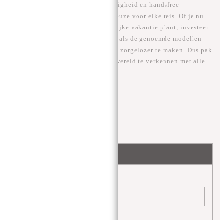
biedt. Met zijn veelzijdigheid, veiligheid en handsfree
mogelijkheden is het een slimme keuze voor elke reis. Of je nu
een dagje uit gaat of een avontuurlijke vakantie plant, investeer
in een hoogwaardige Fanny Pack zoals de genoemde modellen
om je reiservaring comfortabeler en zorgelozer te maken. Dus pak
je
Fanny Pack
en ga op pad om de wereld te verkennen met alle
benodigdheden binnen handbereik!
Reacties
Wees de eerste om te reageren...
Laat een reactie achter
Naam:
*