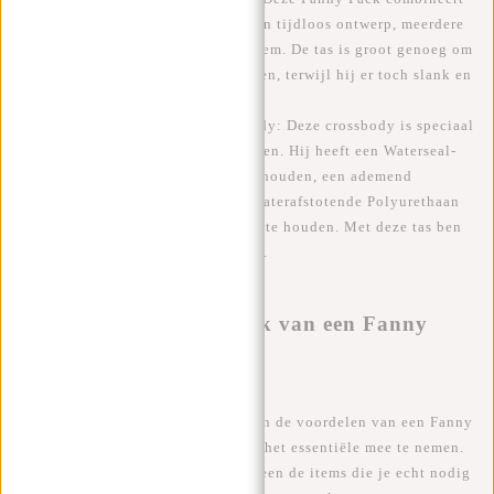
stijl en functionaliteit. Hij heeft een tijdloos ontwerp, meerdere
vakken en een comfortabele heupriem. De tas is groot genoeg om
al je reisbenodigdheden op te bergen, terwijl hij er toch slank en
modieus uitziet.
4.
New Rebels Julan Fargo
crossbody: Deze crossbody is speciaal
ontworpen met reizigers in gedachten. Hij heeft een Waterseal-
ritssluiting om je spullen droog te houden, een ademend
rugpaneel voor comfort en is van waterafstotende Polyurethaan
(PU) materiaal om je spullen droog te houden. Met deze tas ben
je goed voorbereid op elk avontuur.
IV. Tips voor het gebruik van een Fanny
Pack tijdens het reizen
1. Minimaliseer je spullen:
Een van de voordelen van een Fanny
Pack is dat hij je dwingt om alleen het essentiële mee te nemen.
Minimaliseer je spullen en kies alleen de items die je echt nodig