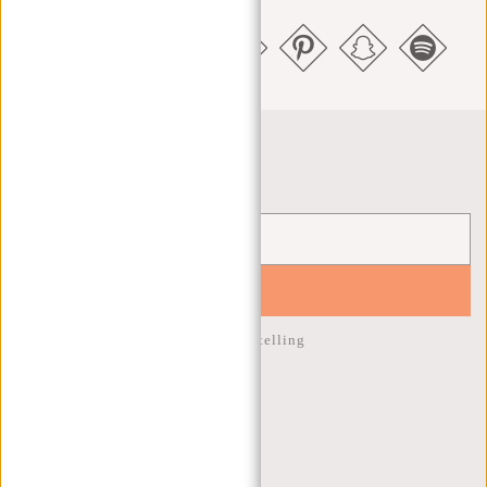
Nieuwsbrief
YES!
10% korting op je volgende bestelling
KLANTENSERVICE
MA T/M VRIJ - 9:00 - 17:00