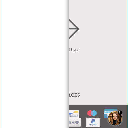
Nederlands
A BAG THAT TAKES YOU PLACES
1