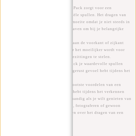
1. Praktisch en handig:
Een Fanny Pack zorgt voor een
gemakkelijke toegang tot je essentiële spullen. Het dragen van
een Fanny Pack bespaart je tijd en moeite omdat je niet steeds in
je grote rugzak of koffer hoeft te graven om bij je belangrijke
items te komen.
2. Veiligheid:
Fanny Packs worden aan de voorkant of zijkant
van het lichaam gedragen, waardoor het moeilijker wordt voor
zakkenrollers om onopgemerkt je bezittingen te stelen.
Bovendien heb je met een Fanny Pack je waardevolle spullen
altijd in het zicht, waardoor je een gerust gevoel hebt tijdens het
reizen.
3. Handsfree reizen:
Een van de grootste voordelen van een
Fanny Pack is dat je je handen vrij hebt tijdens het verkennen
van nieuwe plaatsen. Dit is vooral handig als je wilt genieten van
activiteiten zoals wandelen, fietsen, fotograferen of gewoon
rondlopen zonder je zorgen te maken over het dragen van een
zware tas.