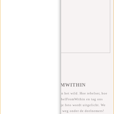
schooltas
(5)
Shopper
(2)
Singles Day
(1)
tassen
(3)
tips
(3)
travel
(1)
#REBELFROMWITHIN
We zien onze coole tassen graag in het wild. Hoe rebelser, hoe
beter ;-) Deel je foto's met #RebelFromWithin en tag ons
@newrebelsbags Grote kans dat je foto wordt uitgelicht. We
geven elke maand een gratis tas weg onder de deelnemers!