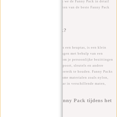
velen veroverd. In dit artikel zullen we de Fanny Pack in detail
verkennen, en je helpen bij het kiezen van de beste Fanny Pack
voor je reizen.
I. Wat is een Fanny Pack?
Een Fanny Pack, ook wel bekend als een heuptas, is een klein
tasje dat aan de heupen wordt gedragen met behulp van een
verstelbare riem. Het is ontworpen om je persoonlijke bezittingen
zoals je telefoon, portemonnee, paspoort, sleutels en andere
kleine items veilig en binnen handbereik te houden. Fanny Packs
worden meestal gemaakt van duurzame materialen zoals nylon,
polyester of leer, en zijn verkrijgbaar in verschillende maten,
kleuren en designs.
II. Voordelen van een Fanny Pack tijdens het
reizen