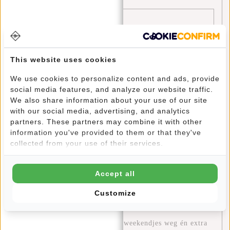
E-mail:
*
* Uw e-mailadres wordt niet gepubliceerd.
This website uses cookies
Opmerking:
*
We use cookies to personalize content and ads, provide
social media features, and analyze our website traffic.
We also share information about your use of our site
with our social media, advertising, and analytics
* Verplichte velden
partners. These partners may combine it with other
information you've provided to them or that they've
Opslaan
collected from your use of their services.
Accept all
Recente artikelen
Customize
Ontdek het avontuur met New Rebels Gassaway reistassen
Slim reizen: hoe je met één tas weekendjes weg én extra