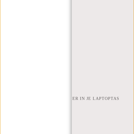
(+31) 085-130 68 40
WEBSHOP@NEW-REBELS.COM
VEELGESTELDE VRAGEN
CONTACT
BESTELLEN EN VERZENDEN
RETOUREN EN GARANTIE
BETAALMETHODES
INSPIRATIE
ZOEK WINKEL
NEW REBELS
HOEVEEL INCH LAPTOP PAST ER IN JE LAPTOPTAS
OVER ONS
ALGEMENE VOORWAARDEN
PRIVACY POLICY
BEDRIJFSINFORMATIE