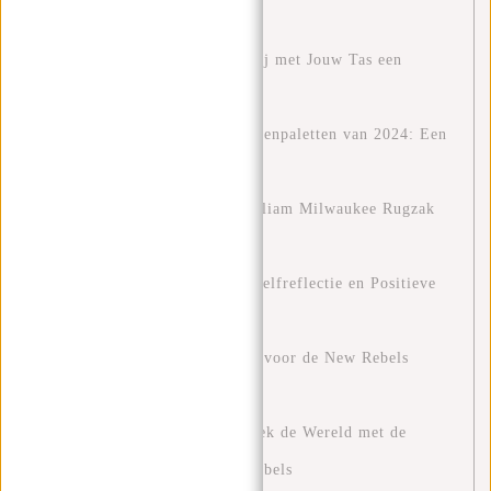
bagagekosten vermijdt ✈️
Een Groenere Toekomst: Hoe Jij met Jouw Tas een
Verschil kan Maken
Ontdek de Modetrends en Kleurenpaletten van 2024: Een
Gids voor Stijl met New Rebels
Stijlvol en Functioneel: De William Milwaukee Rugzak
van New Rebels
Blue Monday: Een Kans voor Zelfreflectie en Positieve
Verandering
Stijlvol Onderweg: Outfit Tips voor de New Rebels
Harper Backpacks
De Ultieme Reiservaring: Ontdek de Wereld met de
Perfecte Reistassen van New Rebels