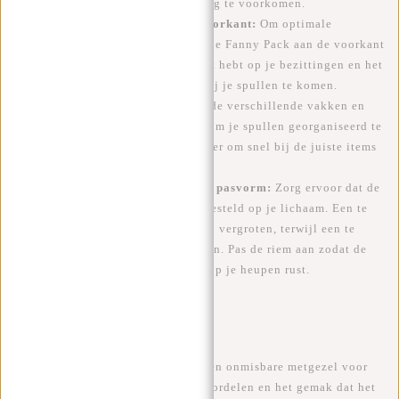
hebt tijdens je reis om overbelasting te voorkomen.
2. Draag de Fanny Pack aan de voorkant:
Om optimale
veiligheid te garanderen, draag je de Fanny Pack aan de voorkant
van je lichaam, zodat je altijd zicht hebt op je bezittingen en het
moeilijker wordt voor dieven om bij je spullen te komen.
3. Organiseer je spullen:
Gebruik de verschillende vakken en
compartimenten in de Fanny Pack om je spullen georganiseerd te
houden. Dit maakt het gemakkelijker om snel bij de juiste items
te komen zonder te hoeven zoeken.
4. Pas de riem aan voor een goede pasvorm:
Zorg ervoor dat de
riem van je Fanny Pack goed is afgesteld op je lichaam. Een te
losse riem kan het risico op diefstal vergroten, terwijl een te
strakke riem ongemakkelijk kan zijn. Pas de riem aan zodat de
Fanny Pack stevig en comfortabel op je heupen rust.
Conclusie:
De Fanny Pack is uitgegroeid tot een onmisbare metgezel voor
reizigers vanwege de praktische voordelen en het gemak dat het