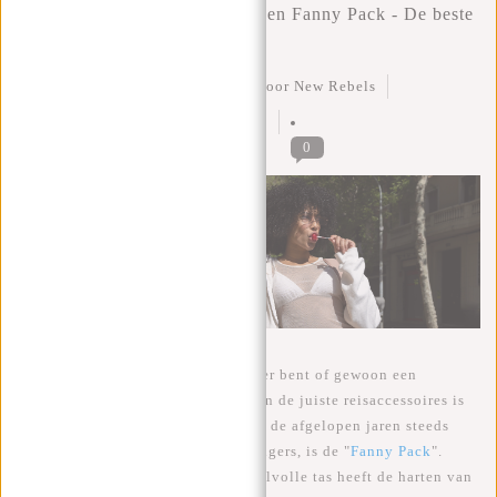
Ontdek de veelzijdigheid van een Fanny Pack - De beste
metgezel voor reizigers
Geplaatst op
4 Juni 2023
Door New Rebels
Geplaatst in
fanny pack
,
heuptas
0
Of je nu een doorgewinterde reiziger bent of gewoon een
weekendje weg gaat, het hebben van de juiste reisaccessoires is
van essentieel belang. Een item dat de afgelopen jaren steeds
populairder is geworden onder reizigers, is de "
Fanny Pack
".
Deze praktische, veelzijdige en stijlvolle tas heeft de harten van