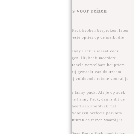
III. De beste Fanny Packs voor reizen
Nu we de voordelen van een Fanny Pack hebben besproken, laten
we eens kijken naar enkele van de beste opties op de markt die
geschikt zijn voor reizigers:
1.
New Rebels Harper
: Deze grote Fanny Pack is ideaal voor
dagtochten en stedelijke verkenningen. Hij heeft meerdere
vakken met ritssluiting, een comfortabele verstelbare heupriem
en een reflectiestrip. Bovendien is hij gemaakt van duurzaam
waterafstotend materiaal en biedt hij voldoende ruimte voor al je
essentiële spullen.
2.
New Rebels Mart
waterbestendige fanny pack: Als je op zoek
bent naar een ultralichte en compacte Fanny Pack, dan is dit de
juiste keuze. Hij is waterafstotend, heeft een hoofdvak met
ritssluiting en een verstelbare riem voor een perfecte pasvorm.
Deze tas is ideaal voor outdoor-avonturen en reizen waarbij je
minimale bagage wilt meenemen.
3.
New Rebels Heaven
Waist Pack: Deze Fanny Pack combineert