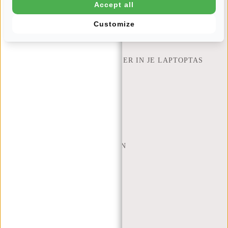
INSPIRATIE
Accept all
ZOEK WINKEL
Customize
NEW REBELS
HOEVEEL INCH LAPTOP PAST ER IN JE LAPTOPTAS
OVER ONS
ALGEMENE VOORWAARDEN
PRIVACY POLICY
BEDRIJFSINFORMATIE
SITEMAP
TRUSTPILOT BEOORDELINGEN
BLOG
WERKEN BIJ NEW REBELS
KERSTPAKKETTEN
MIJN ACCOUNT