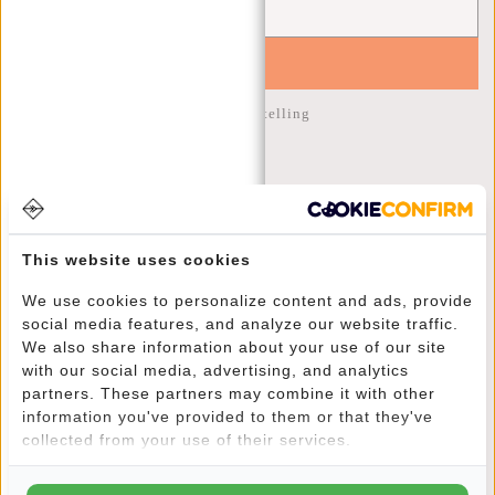
YES!
10% korting op je volgende bestelling
KLANTENSERVICE
MA T/M VRIJ - 9:00 - 17:00
This website uses cookies
(+31) 085-130 68 40
We use cookies to personalize content and ads, provide
WEBSHOP@NEW-REBELS.COM
social media features, and analyze our website traffic.
We also share information about your use of our site
VEELGESTELDE VRAGEN
with our social media, advertising, and analytics
CONTACT
partners. These partners may combine it with other
BESTELLEN EN VERZENDEN
information you've provided to them or that they've
collected from your use of their services.
RETOUREN EN GARANTIE
BETAALMETHODES