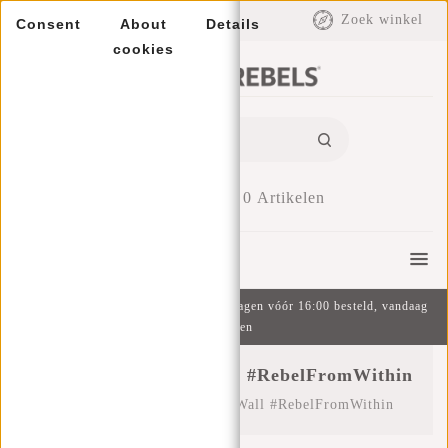
EUR
Zoek winkel
Consent
About
Details
cookies
0
Artikelen
Menu
Gratis verzending v.a. €49 | Op werkdagen vóór 16:00 besteld, vandaag
verzonden
Social Community Wall #RebelFromWithin
Home
/
Social Community Wall #RebelFromWithin