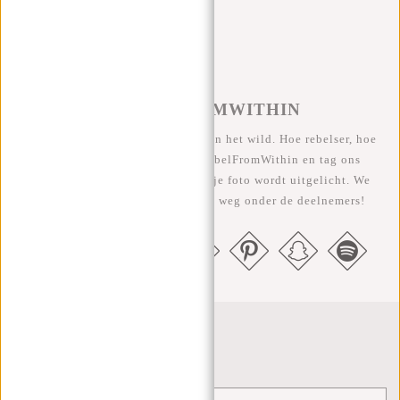
#REBELFROMWITHIN
We zien onze coole tassen graag in het wild. Hoe rebelser, hoe
beter ;-) Deel je foto's met #RebelFromWithin en tag ons
@newrebelsbags Grote kans dat je foto wordt uitgelicht. We
geven elke maand een gratis tas weg onder de deelnemers!
Nieuwsbrief