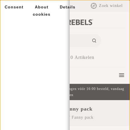
EUR
Zoek winkel
Consent
About
Details
cookies
0
Artikelen
Menu
Gratis verzending v.a. €49 | Op werkdagen vóór 16:00 besteld, vandaag
verzonden
Heuptas / Fanny pack
Home
/
Heuptas / Fanny pack