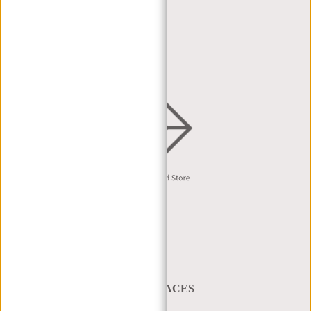
DEALER PORTAL
DEALER AANVRAAG
DISTRIBUTIE & B2B
Nederlands
A BAG THAT TAKES YOU PLACES