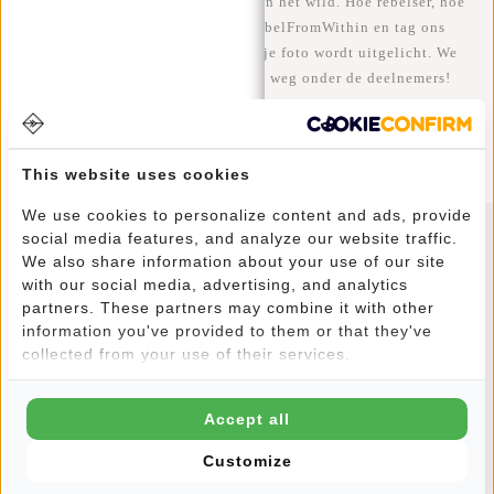
We zien onze coole tassen graag in het wild. Hoe rebelser, hoe
beter ;-) Deel je foto's met #RebelFromWithin en tag ons
@newrebelsbags Grote kans dat je foto wordt uitgelicht. We
geven elke maand een gratis tas weg onder de deelnemers!
This website uses cookies
We use cookies to personalize content and ads, provide
social media features, and analyze our website traffic.
Nieuwsbrief
We also share information about your use of our site
with our social media, advertising, and analytics
partners. These partners may combine it with other
information you've provided to them or that they've
collected from your use of their services.
YES!
Accept all
10% korting op je volgende bestelling
Customize