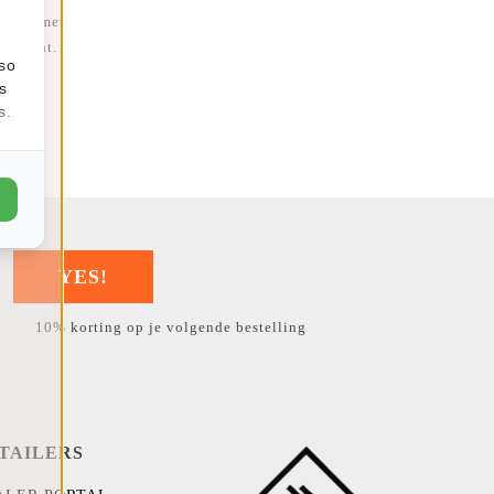
foto's met
gelicht.
lso
s
s.
YES!
10% korting op je volgende bestelling
TAILERS