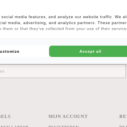
nze coole tassen graag in het wild. Hoe rebelser, hoe beter ;-) Deel je 
romWithin en tag ons @newrebelsbags Grote kans dat je foto wordt uit
social media features, and analyze our website traffic. We a
We geven elke maand een gratis tas weg onder de deelnemers!
cial media, advertising, and analytics partners. These partner
 them or that they've collected from your use of their service
ustomize
Accept all
BELS
MIJN ACCOUNT
RE