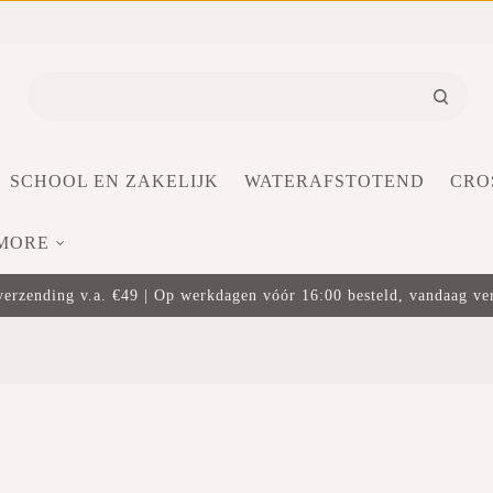
SCHOOL EN ZAKELIJK
WATERAFSTOTEND
CRO
MORE
verzending v.a. €49 | Op werkdagen vóór 16:00 besteld, vandaag v