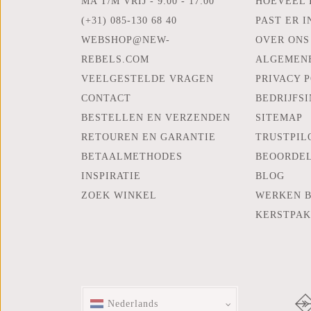
MA T/M VRIJ - 9:00 - 17:00
HOEVEEL 
(+31) 085-130 68 40
PAST ER I
WEBSHOP@NEW-
OVER ONS
REBELS.COM
ALGEMEN
VEELGESTELDE VRAGEN
PRIVACY 
CONTACT
BEDRIJFS
BESTELLEN EN VERZENDEN
SITEMAP
RETOUREN EN GARANTIE
TRUSTPIL
BETAALMETHODES
BEOORDE
INSPIRATIE
BLOG
ZOEK WINKEL
WERKEN B
KERSTPA
Nederlands