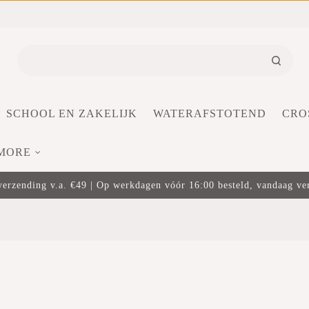
SCHOOL EN ZAKELIJK
WATERAFSTOTEND
CRO
MORE
verzending v.a. €49 | Op werkdagen vóór 16:00 besteld, vandaag v