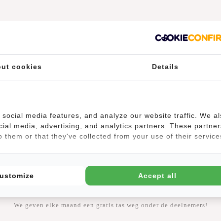
ut cookies
Details
social media features, and analyze our website traffic. We a
cial media, advertising, and analytics partners. These partner
 them or that they've collected from your use of their service
#REBELFROMWITHIN
ustomize
Accept all
nze coole tassen graag in het wild. Hoe rebelser, hoe beter ;-) Deel je 
romWithin en tag ons @newrebelsbags Grote kans dat je foto wordt uit
We geven elke maand een gratis tas weg onder de deelnemers!