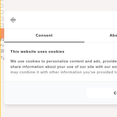
Apply filters
Consent
Abo
Ferron
Producten
This website uses cookies
Filter
Sorteren op
We use cookies to personalize content and ads, provide 
share information about your use of our site with our so
may combine it with other information you've provided to
C
We zien o
#RebelF