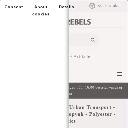
EUR
Zoek winkel
Consent
About
Details
cookies
0
Artikelen
Menu
Gratis verzending v.a. €49 | Op werkdagen vóór 16:00 besteld, vandaag
verzonden
New Rebels ® Heaven Urban Transport -
Rugzak -Rugtas - Laptopvak - Polyester -
Antraciet