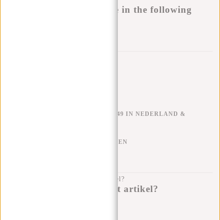
Buy now, pay later
This product is available in the following
variants:
Aan verlanglijst toevoegen
Trustpilot reviews
GRATIS VERZENDEN V.A. €49 IN NEDERLAND &
BELGIË
KLARNA ACHTERAF BETALEN
100 DAGEN RETOURRECHT
Heb je een vraag over dit artikel?
Ik help je graag!