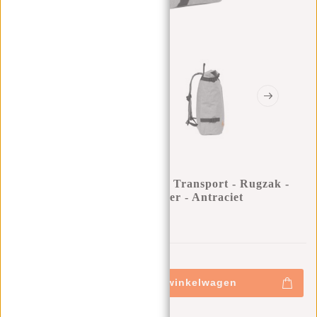
New Rebels ® Heaven Urban Transport - Rugzak -
Rugtas - Laptopvak - Polyester - Antraciet
0
0
:
0
0
:
0
0
:
0
0
€29,95
+
Toevoegen aan winkelwagen
-