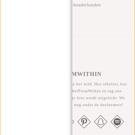
Verstelbare en gewatteerde schouderbanden
Gewatteerd rugvlak
Handvat
Gespsluitingen zijkanten
#REBELFROMWITHIN
We zien onze coole tassen graag in het wild. Hoe rebelser, hoe
beter ;-) Deel je foto's met #RebelFromWithin en tag ons
@newrebelsbags Grote kans dat je foto wordt uitgelicht. We
geven elke maand een gratis tas weg onder de deelnemers!