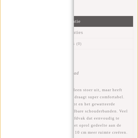
Verstuur bericht
Informatie
Specificaties
Reviews
(0)
Artikelnummer:
51.107938
Beschikbaarheid:
Op voorraad
Levertijd:
✓ Op voorraad
Deze trendy rugtas ziet er niet alleen stoer uit, maar heeft
ontzettend veel opbergruimte en draagt super comfortabel.
Comfortabel door het lichtgewicht en het gewatteerde
rugvlak en de gewatteerde verstelbare schouderbanden. Veel
opbergruimte door het ruime hoofdvak dat eenvoudig te
vergroten of verkleinen is door het oprol gedeelte aan de
bovenkant. Hierdoor kun je ruim 10 cm meer ruimte creëren.