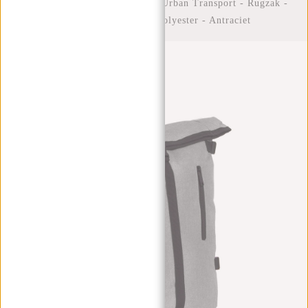
Home
/
New Rebels ® Heaven Urban Transport - Rugzak -
Rugtas - Laptopvak - Polyester - Antraciet