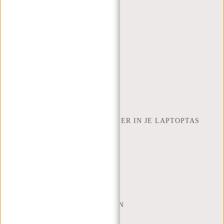
CONTACT
BESTELLEN EN VERZENDEN
RETOUREN EN GARANTIE
BETAALMETHODES
INSPIRATIE
ZOEK WINKEL
NEW REBELS
HOEVEEL INCH LAPTOP PAST ER IN JE LAPTOPTAS
OVER ONS
ALGEMENE VOORWAARDEN
PRIVACY POLICY
BEDRIJFSINFORMATIE
SITEMAP
TRUSTPILOT BEOORDELINGEN
BLOG