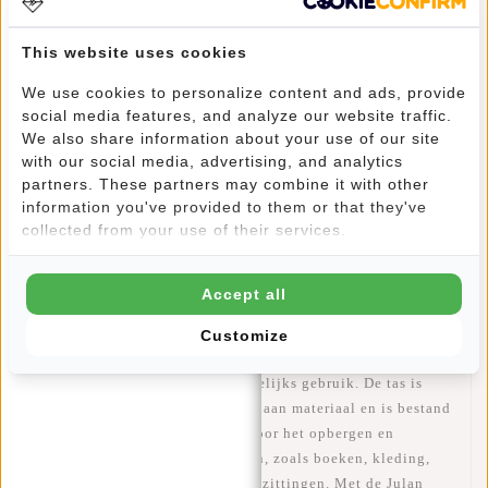
Waterafstotend design houdt je spullen droog in elk
weer
This website uses cookies
Ruime 40 liter capaciteit biedt voldoende ruimte voor
We use cookies to personalize content and ads, provide
al je dagelijkse essentials
social media features, and analyze our website traffic.
Stevige schouderband zorgt voor comfortabel dragen
We also share information about your use of our site
Handig voor onderweg dankzij het compacte formaat
with our social media, advertising, and analytics
en lichte gewicht
partners. These partners may combine it with other
information you've provided to them or that they've
Hip design past bij elke stijl en maakt deze shopper
collected from your use of their services.
een must-have accessoire.
Accept all
De Julan Polyurethaan shopper is een stevige en handige
tas die waterafstotend is en een capaciteit heeft van 40 liter.
Customize
De tas heeft een comfortabele schouderband en is een hip
product dat geschikt is voor dagelijks gebruik. De tas is
gemaakt van duurzaam polyurethaan materiaal en is bestand
tegen slijtage. De tas is ideaal voor het opbergen en
transporteren van allerlei spullen, zoals boeken, kleding,
snacks en andere persoonlijke bezittingen. Met de Julan