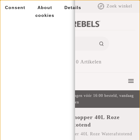
EUR
Zoek winkel
Consent
About
Details
cookies
0
Artikelen
Menu
Gratis verzending v.a. €49 | Op werkdagen vóór 16:00 besteld, vandaag
verzonden
New Rebels Julan Shopper 40L Roze
Waterafstotend
Home
/
New Rebels Julan Shopper 40L Roze Waterafstotend