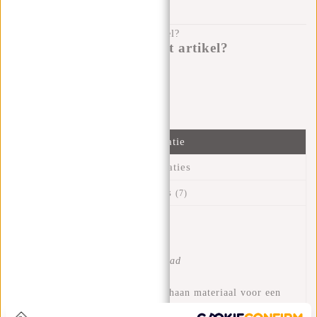
100 DAGEN RETOURRECHT
Heb je een vraag over dit artikel?
Ik help je graag!
Verstuur bericht
Informatie
Specificaties
Reviews
(7)
Artikelnummer:
31.118870
Beschikbaarheid:
Op voorraad
Levertijd:
✓ Op voorraad
Gemaakt van stevig polyurethaan materiaal voor een
lange levensduur