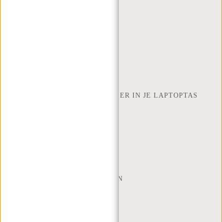
RETOUREN EN GARANTIE
BETAALMETHODES
INSPIRATIE
ZOEK WINKEL
NEW REBELS
HOEVEEL INCH LAPTOP PAST ER IN JE LAPTOPTAS
OVER ONS
ALGEMENE VOORWAARDEN
PRIVACY POLICY
BEDRIJFSINFORMATIE
SITEMAP
TRUSTPILOT BEOORDELINGEN
BLOG
WERKEN BIJ NEW REBELS
KERSTPAKKETTEN