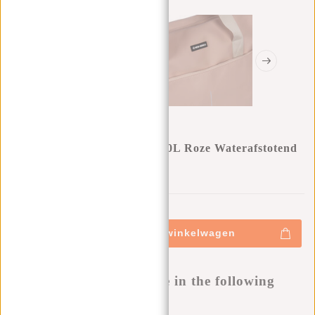
New Rebels Julan Shopper 40L Roze Waterafstotend
0
0
:
0
0
:
0
0
:
0
0
€59,95
+
Toevoegen aan winkelwagen
-
Buy now, pay later
This product is available in the following
variants: