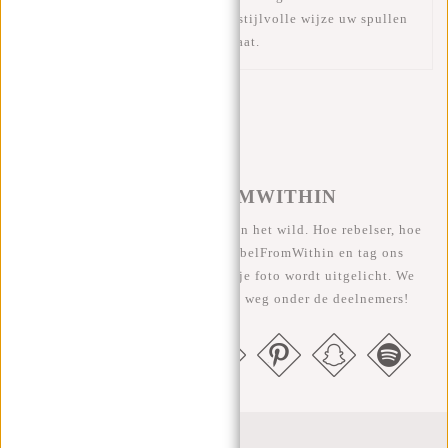
Polyurethaan shopper kunt u op stijlvolle wijze uw spullen
meenemen, waar u ook naartoe gaat.
#REBELFROMWITHIN
We zien onze coole tassen graag in het wild. Hoe rebelser, hoe
beter ;-) Deel je foto's met #RebelFromWithin en tag ons
@newrebelsbags Grote kans dat je foto wordt uitgelicht. We
geven elke maand een gratis tas weg onder de deelnemers!