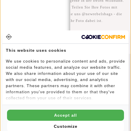
Wir sehen unsere coolen Taschen gerne in der freien Wildbahn.
Je rebellischer, desto besser ;-) Teilen Sie Ihre Fotos mit
#RebelFromWithin und taggen Sie uns @newrebelsbags - die
Chance ist groß, dass Ihr Foto dabei ist.
This website uses cookies
We use cookies to personalize content and ads, provide
social media features, and analyze our website traffic.
Newsletter
We also share information about your use of our site
with our social media, advertising, and analytics
partners. These partners may combine it with other
information you've provided to them or that they've
collected from your use of their services.
ABONNIEREN
Accept all
10% Rabatt auf Ihre nächste Bestellung
Customize