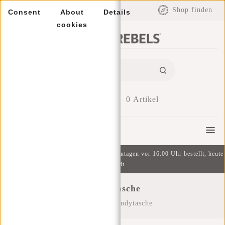
EUR
Shop finden
Consent
About
Details
cookies
0
Artikel
Menu
Kostenlose Lieferung ab 49 € | An Wochentagen vor 16:00 Uhr bestellt, heute
versandt
Handytasche
Startseite
/
Handytasche