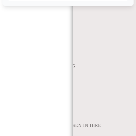
KUNDENDIENST
MON - FREI - 9:00 - 17:00
(+31) 085-130 68 40
WEBSHOP@NEW-REBELS.COM
HÄUFIG GESTELLTE FRAGEN
CONTACT
BESTELLUNG UND LIEFERUNG
RÜCKGABE UND GARANTIE
ZAHLUNGSMETHODEN
INSPIRATION
SHOP FINDEN
NEW REBELS
WIE VIELE ZOLL LAPTOP PASSEN IN IHRE
LAPTOPTASCHE