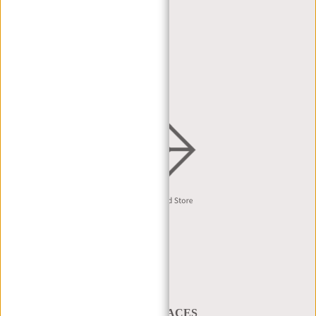
WIEDERVERKÄUFER
HÄNDLERPORTAL
HÄNDLERANFRAGE
VERTRIEB & B2B
Deutsch
A BAG THAT TAKES YOU PLACES