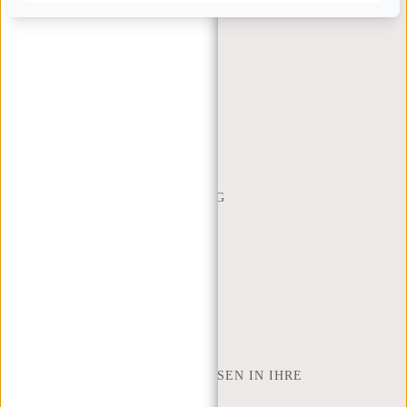
KUNDENDIENST
MON - FREI - 9:00 - 17:00
(+31) 085-130 68 40
WEBSHOP@NEW-REBELS.COM
HÄUFIG GESTELLTE FRAGEN
CONTACT
BESTELLUNG UND LIEFERUNG
RÜCKGABE UND GARANTIE
ZAHLUNGSMETHODEN
INSPIRATION
SHOP FINDEN
NEW REBELS
WIE VIELE ZOLL LAPTOP PASSEN IN IHRE
LAPTOPTASCHE