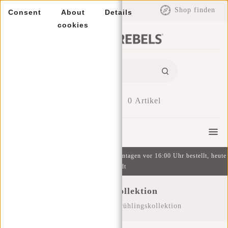
EUR
Shop finden
Consent
About
Details
cookies
0
Artikel
Menu
Kostenlose Lieferung ab 49 € | An Wochentagen vor 16:00 Uhr bestellt, heute
versandt
Frühlingskollektion
Startseite
/
Saison
/
Frühlingskollektion