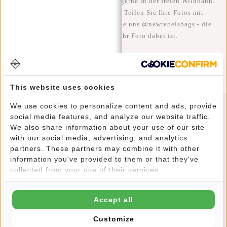
Wir sehen unsere coolen Taschen gerne in der freien Wildbahn.
Je rebellischer, desto besser ;-) Teilen Sie Ihre Fotos mit
#RebelFromWithin und taggen Sie uns @newrebelsbags - die
Chance ist groß, dass Ihr Foto dabei ist.
This website uses cookies
We use cookies to personalize content and ads, provide
social media features, and analyze our website traffic.
Newsletter
We also share information about your use of our site
with our social media, advertising, and analytics
partners. These partners may combine it with other
information you've provided to them or that they've
collected from your use of their services.
ABONNIEREN
Accept all
10% Rabatt auf Ihre nächste Bestellung
Customize