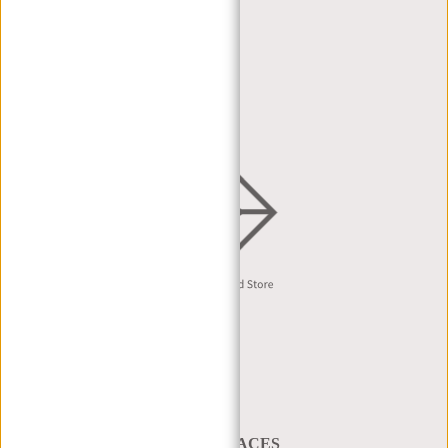
WIEDERVERKÄUFER
HÄNDLERPORTAL
HÄNDLERANFRAGE
VERTRIEB & B2B
Deutsch
A BAG THAT TAKES YOU PLACES