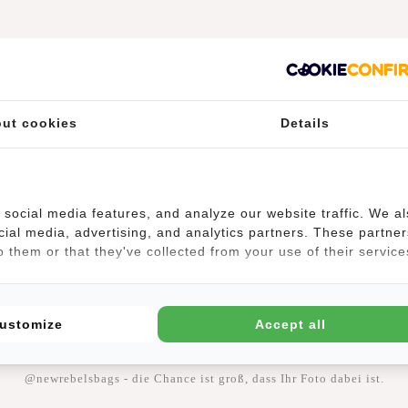
ut cookies
Details
social media features, and analyze our website traffic. We a
cial media, advertising, and analytics partners. These partner
 them or that they've collected from your use of their service
#REBELFROMWITHIN
ustomize
Accept all
hen unsere coolen Taschen gerne in der freien Wildbahn. Je rebellischer
esser ;-) Teilen Sie Ihre Fotos mit #RebelFromWithin und taggen Sie u
@newrebelsbags - die Chance ist groß, dass Ihr Foto dabei ist.