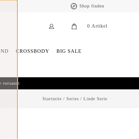
Shop finden
0
Artikel
END
CROSSBODY
BIG SALE
e versandt
Startseite
/
Series
/
Linde Serie