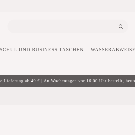
SCHUL UND BUSINESS TASCHEN
WASSERABWEIS
e Lieferung ab 49 € | An Wochentagen vor 16:00 Uhr bestellt, heut