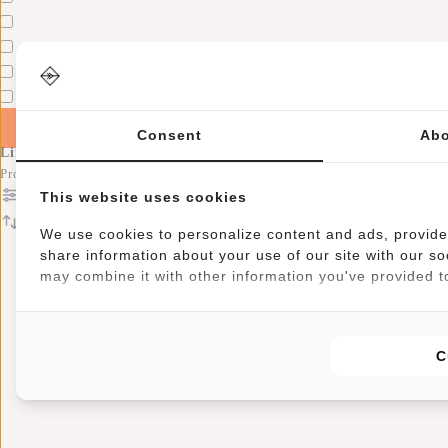
Apply filters
Consent
Abo
Linde Serie
Produkte
This website uses cookies
Filter
Sortieren nach
We use cookies to personalize content and ads, provide 
share information about your use of our site with our so
may combine it with other information you've provided to
C
Wir se
b