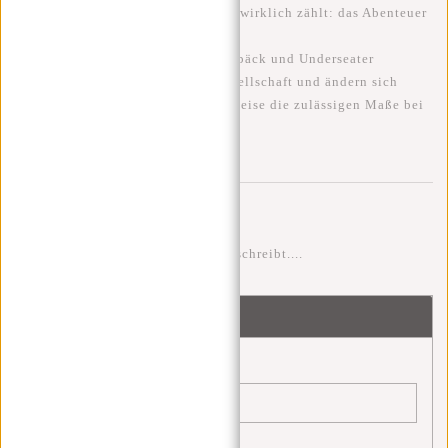
So bleibt mehr Budget für das, was wirklich zählt:
das Abenteuer
selbst
.
⚠️
Hinweis:
Die Regeln für Handgepäck und Underseater
unterscheiden sich je nach Fluggesellschaft und ändern sich
regelmäßig. Prüfe daher vor jeder Reise die zulässigen Maße bei
deiner Airline.
Kommentare
Sei der erste der einen Kommentar schreibt....
Schreibe einen Kommentar
Name:
*