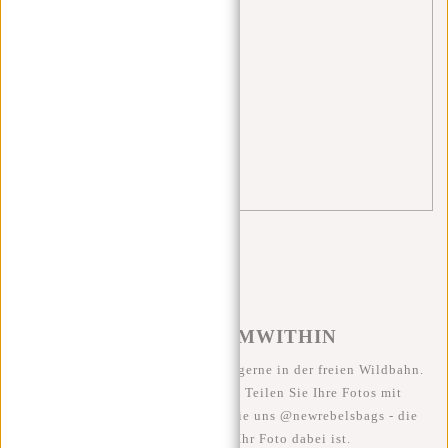
schule
(4)
Schultaschen
(3)
Shopper
(1)
tips
(4)
travel
(2)
trolley
(1)
#REBELFROMWITHIN
Wir sehen unsere coolen Taschen gerne in der freien Wildbahn.
Je rebellischer, desto besser ;-) Teilen Sie Ihre Fotos mit
#RebelFromWithin und taggen Sie uns @newrebelsbags - die
Chance ist groß, dass Ihr Foto dabei ist.