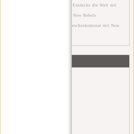
Die Ultimative Reiseerfahrung: Entdecke die Welt mit
den Perfekten Reisetaschen von New Rebels
Der Dezember: Ein festlicher Geschenkemonat mit New
Rebels
Schlagworte
Angel Daleman
(1)
back 2 school
(1)
backpack
(1)
bags
(1)
bauchtasche
(4)
blue monday
(1)