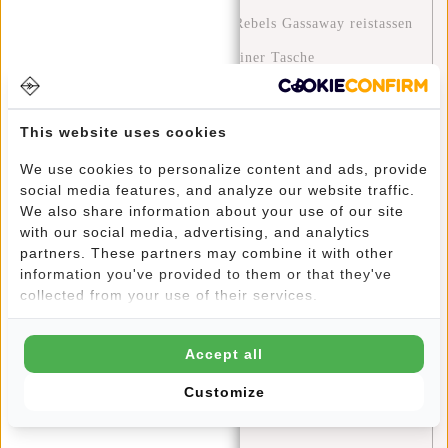
Ontdek het avontuur met New Rebels Gassaway reistassen
Clever reisen: Wie du mit nur einer Tasche
Wochenendtrips machst und Gepäckgebühren sparst
Eine Grüne Zukunft: Wie Du mit Deiner Tasche einen
This website uses cookies
Unterschied Machen Kannst
We use cookies to personalize content and ads, provide
social media features, and analyze our website traffic.
Entdecken Sie die Modetrends und Farbpaletten von
We also share information about your use of our site
2024: Ein Leitfaden für Stil mit New Rebels
with our social media, advertising, and analytics
partners. These partners may combine it with other
Stylish and Functional: The William Milwaukee Backpack
information you've provided to them or that they've
collected from your use of their services.
by New Rebels
Blue Monday: Eine Chance zur Selbstreflexion und
Accept all
positiven Veränderung
Customize
Stylisch unterwegs: Outfit-Tipps für die neuen Rebellen
Harper Rucksäcke