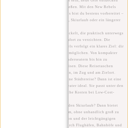
Reisen bedeutet Freiheit.
Unterwegs sein, neue Orte entdecken
und das Abenteuer ohne Stress genießen. Mit den
New Rebels
Gassaway
Reisetaschen und Trolleys
bist du bestens vorbereitet –
egal ob
Wochenendtrip
,
Städtereise
,
Skiurlaub
oder ein längerer
Urlaub
geplant ist.
Gassaway
wurde für Reisende entwickelt, die praktisch unterwegs
sein wollen, ohne auf
Stil oder Komfort
zu verzichten. Die
Gassaway Kollektion von New Rebels
verfolgt ein klares Ziel: dir
ein sorgenfreies Reiseerlebnis zu ermöglichen. Von kompakter
Handgepäcklösung
und cleveren
Underseatern
bis hin zu
geräumigen
Trolleys für längere Reisen
. Diese Reisetaschen
bewegen sich mit dir – am Flughafen, im Zug und am Zielort.
Planst du einen kurzen Flug oder eine Städtereise? Dann ist eine
Handgepäcktasche oder ein Underseater
ideal. Sie passt unter den
Flugzeugsitz und hilft dir, zusätzliche Kosten bei
Low-Cost-
Airlines
zu vermeiden.
Gehst du länger auf Reisen oder in den Skiurlaub? Dann bietet
ein
Gassaway Trolley
extra Stauraum, ohne unhandlich groß zu
sein. Dank der robusten Konstruktion und der leichtgängigen
Rollen bewegst du dich mühelos durch
Flughäfen, Bahnhöfe und