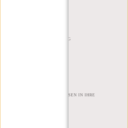
(+31) 085-130 68 40
WEBSHOP@NEW-REBELS.COM
HÄUFIG GESTELLTE FRAGEN
CONTACT
BESTELLUNG UND LIEFERUNG
RÜCKGABE UND GARANTIE
ZAHLUNGSMETHODEN
INSPIRATION
SHOP FINDEN
NEW REBELS
WIE VIELE ZOLL LAPTOP PASSEN IN IHRE
LAPTOPTASCHE
ÜBER UNS
GESCHÄFTSBEDINGUNGEN
PRIVACY POLICY