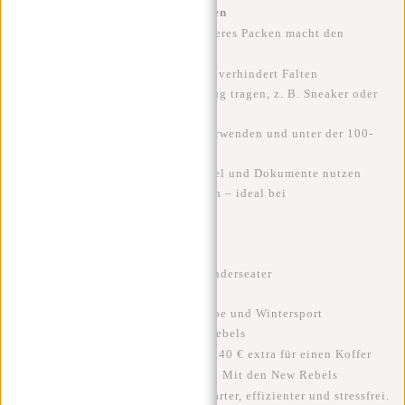
Praktische Packtipps für Flugreisen
Eine gute Tasche ist wichtig – cleveres Packen macht den
Unterschied:
Kleidung rollen: spart Platz und verhindert Falten
Die schwerste Kleidung beim Flug tragen, z. B. Sneaker oder
Jacke
Kleine Behälter für Kosmetik verwenden und unter der
100-
ml-Regel
bleiben
Separate Fächer für Laptop, Kabel und Dokumente nutzen
Wichtige Dinge griffbereit halten – ideal bei
Sicherheitskontrollen
Warum New Rebels Gassaway?
Entwickelt für Reisen und Flüge
Geeignet für Handgepäck und Underseater
Stilvoll, modern und funktional
Ideal für Wochenendtrips, Urlaube und Wintersport
Verlässliche Qualität von New Rebels
Seien wir ehrlich: Niemand möchte
40 € extra
für einen Koffer
zahlen, der nur minimal zu groß ist. Mit den
New Rebels
Gassaway Reisetaschen
reist du smarter, effizienter und stressfrei.