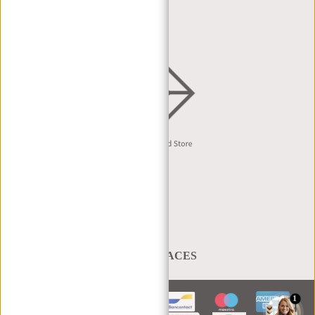
VERTRIEB & B2B
Deutsch
A BAG THAT TAKES YOU PLACES
1