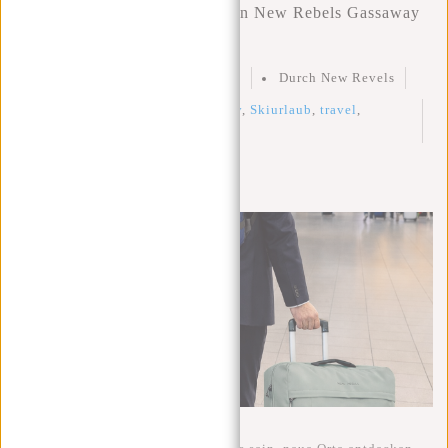
Entdecke das Abenteuer mit den New Rebels Gassaway
Reisetaschen.
Geschrieben am
10 Februar 2026
Durch New Revels
Geposted in
Cabinbag
,
Gassaway
,
Skiurlaub
,
travel
,
Underseater
,
Urlaub
0