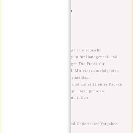
Straßen
.
Viele Reisende suchen online nach:
Handgepäck Flugzeug
Underseater Handgepäck
Cabin Size Trolley
Leichte Reisetasche
Reisetasche für Flugreisen
Clever reisen beginnt mit der richtigen Reisetasche
Wer häufig fliegt, kennt es: Die Regeln für
Handgepäck und
Cabin Luggage
werden immer strenger. Die Preise für
zusätzliches Gepäck steigen schnell. Mit einer durchdachten
Wahl lassen sich unnötige Kosten vermeiden.
Die
New Rebels Gassaway Trolleys
sind auf
effizientes Packen
und optimale Raumnutzung ausgelegt. Dazu gehören:
Robuste und dennoch leichte Materialien
Leichtlaufende Rollen
Clever aufgeteilte Fächer
Gut erreichbare Reißverschlüsse
Formate, die den Handgepäck- und Underseater-Vorgaben
entsprechen