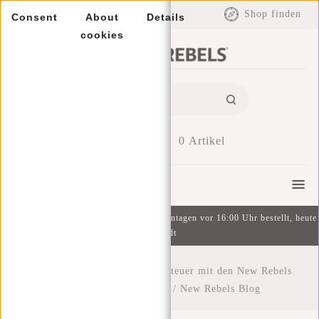
EUR
Shop finden
Consent
About
Details
cookies
0
Artikel
Menu
Kostenlose Lieferung ab 49 € | An Wochentagen vor 16:00 Uhr bestellt, heute
versandt
Startseite
/
Entdecke das Abenteuer mit den New Rebels
Gassaway Reisetaschen.
/
New Rebels Blog