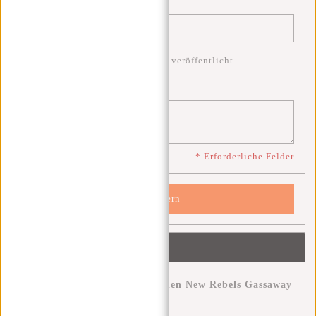
E-Mail:
*
* Ihre E-Mail-Adresse wird nicht veröffentlicht.
Bemerkung:
*
* Erforderliche Felder
Speichern
Neueste Artikel
Entdecke das Abenteuer mit den New Rebels Gassaway
Reisetaschen.