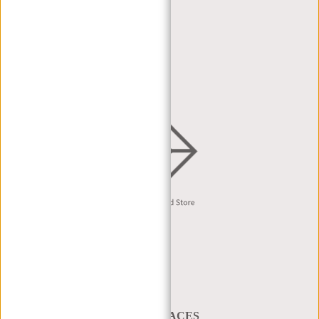
WIEDERVERKÄUFER
HÄNDLERPORTAL
HÄNDLERANFRAGE
VERTRIEB & B2B
Deutsch
A BAG THAT TAKES YOU PLACES