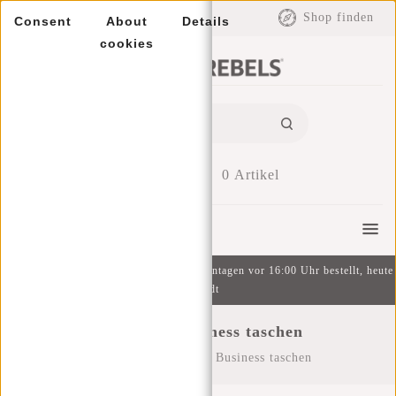
EUR
Shop finden
Consent
About
Details
cookies
0
Artikel
Menu
Kostenlose Lieferung ab 49 € | An Wochentagen vor 16:00 Uhr bestellt, heute
versandt
Schul und Business taschen
Startseite
/
Schul und Business taschen