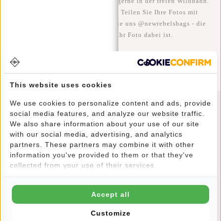
Wir sehen unsere coolen Taschen gerne in der freien Wildbahn.
Je rebellischer, desto besser ;-) Teilen Sie Ihre Fotos mit
#RebelFromWithin und taggen Sie uns @newrebelsbags - die
Chance ist groß, dass Ihr Foto dabei ist.
This website uses cookies
We use cookies to personalize content and ads, provide
social media features, and analyze our website traffic.
Newsletter
We also share information about your use of our site
with our social media, advertising, and analytics
partners. These partners may combine it with other
information you've provided to them or that they've
collected from your use of their services.
ABONNIEREN
Accept all
10% Rabatt auf Ihre nächste Bestellung
Customize