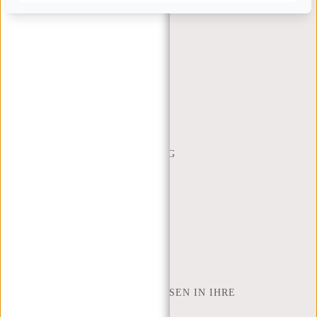
KUNDENDIENST
MON - FREI - 9:00 - 17:00
(+31) 085-130 68 40
WEBSHOP@NEW-REBELS.COM
HÄUFIG GESTELLTE FRAGEN
CONTACT
BESTELLUNG UND LIEFERUNG
RÜCKGABE UND GARANTIE
ZAHLUNGSMETHODEN
INSPIRATION
SHOP FINDEN
NEW REBELS
WIE VIELE ZOLL LAPTOP PASSEN IN IHRE
LAPTOPTASCHE