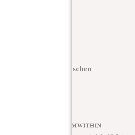
Apply filters
Schul und Business taschen
Produkte
Filter
Sortieren nach
#REBELFROMWITHIN