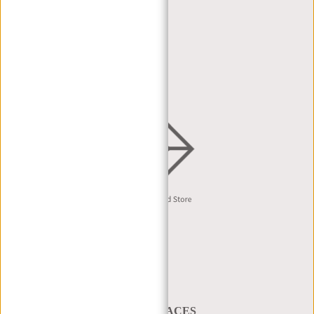
WIEDERVERKÄUFER
HÄNDLERPORTAL
HÄNDLERANFRAGE
VERTRIEB & B2B
Deutsch
A BAG THAT TAKES YOU PLACES