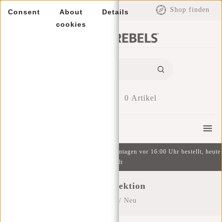
EUR
Shop finden
Consent
About
Details
cookies
0
Artikel
Menu
Kostenlose Lieferung ab 49 € | An Wochentagen vor 16:00 Uhr bestellt, heute
versandt
Neue Kollektion
Startseite
/
Neu