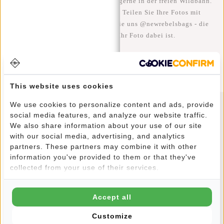
Wir sehen unsere coolen Taschen gerne in der freien Wildbahn.
Je rebellischer, desto besser ;-) Teilen Sie Ihre Fotos mit
#RebelFromWithin und taggen Sie uns @newrebelsbags - die
Chance ist groß, dass Ihr Foto dabei ist.
This website uses cookies
We use cookies to personalize content and ads, provide
social media features, and analyze our website traffic.
Newsletter
We also share information about your use of our site
with our social media, advertising, and analytics
partners. These partners may combine it with other
information you've provided to them or that they've
collected from your use of their services.
ABONNIEREN
Accept all
10% Rabatt auf Ihre nächste Bestellung
Customize