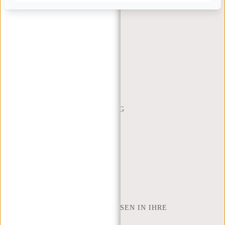
KUNDENDIENST
MON - FREI - 9:00 - 17:00
(+31) 085-130 68 40
WEBSHOP@NEW-REBELS.COM
HÄUFIG GESTELLTE FRAGEN
CONTACT
BESTELLUNG UND LIEFERUNG
RÜCKGABE UND GARANTIE
ZAHLUNGSMETHODEN
INSPIRATION
SHOP FINDEN
NEW REBELS
WIE VIELE ZOLL LAPTOP PASSEN IN IHRE
LAPTOPTASCHE