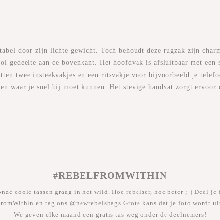
)
tabel door zijn lichte gewicht. Toch behoudt deze rugzak zijn char
ol gedeelte aan de bovenkant. Het hoofdvak is afsluitbaar met een st
itten twee insteekvakjes en een ritsvakje voor bijvoorbeeld je tele
llen waar je snel bij moet kunnen. Het stevige handvat zorgt ervoor
#REBELFROMWITHIN
nze coole tassen graag in het wild. Hoe rebelser, hoe beter ;-) Deel je 
romWithin en tag ons @newrebelsbags Grote kans dat je foto wordt uit
We geven elke maand een gratis tas weg onder de deelnemers!