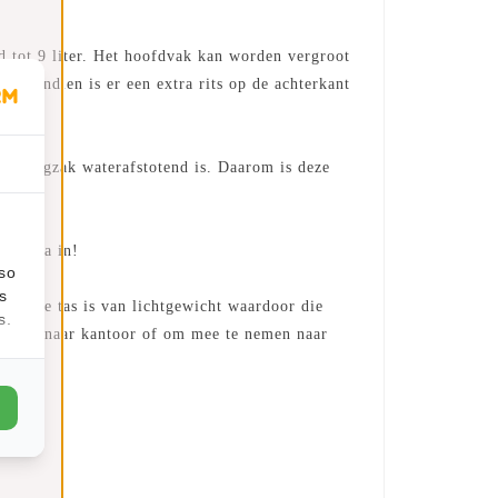
 tot 9 liter. Het hoofdvak kan worden vergroot
 Bovendien is er een extra rits op de achterkant
e rugzak waterafstotend is. Daarom is deze
r prima in!
lso
s
t. De tas is van lichtgewicht waardoor die
s.
p reis, naar kantoor of om mee te nemen naar