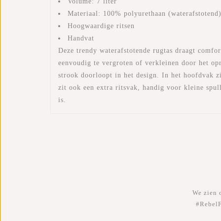
Volume: 7 liter
Materiaal: 100% polyurethaan (waterafstotend
Hoogwaardige ritsen
Handvat
Deze trendy waterafstotende rugtas draagt comfor
eenvoudig te vergroten of verkleinen door het opr
strook doorloopt in het design. In het hoofdvak z
zit ook een extra ritsvak, handig voor kleine spu
is.
We zien o
#RebelF