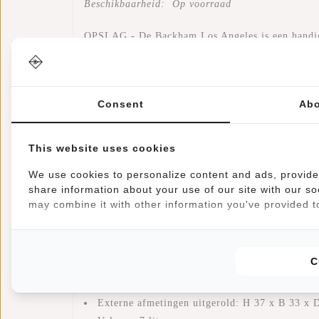
Beschikbaarheid:
Op voorraad
OPSLAG - De Backham Los Angeles is een handige o
door middel van een rolltop er zijn twee insteekva
voor snelle toegang tot essentiële items.
Consent
Abo
WATERAFSTOTEND - De laptoptassen zijn gemaakt 
reistas ideaal om mee te nemen op je volgende skit
This website uses cookies
LAPTOP - De Backham Los Angeles Small bevat nie
We use cookies to personalize content and ads, provide 
share information about your use of our site with our so
COMFORTABEL - Door de verstelbare schouderbande
may combine it with other information you've provided to
makkelijk mee te nemen is. Door het kleine forma
school.
C
Eigenschappen
Externe afmetingen opgerold: H 28 x B 33 x 
Externe afmetingen uitgerold: H 37 x B 33 x