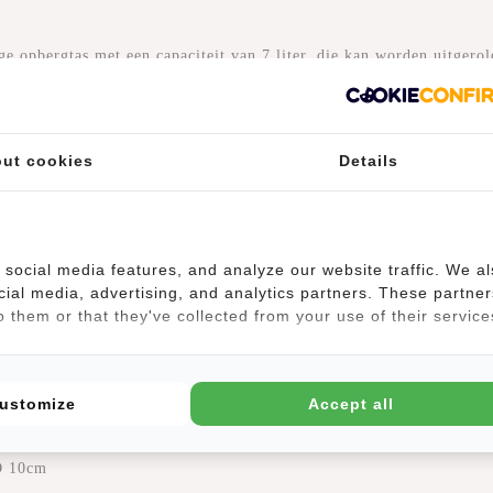
pbergtas met een capaciteit van 7 liter, die kan worden uitgerold
kjes aan de binnenkant voor bijvoorbeeld je telefoon en je sleutels.
ut cookies
Details
van waterdicht PU/Polyurethaan-materiaal, dus dat betekent dat d
ocht, of als laptoprugzak op de fiets als het weer eens regent.
t over een apart laptopvak, maar een laptop van 13,3 inch past e
social media features, and analyze our website traffic. We a
cial media, advertising, and analytics partners. These partner
n draag je de Backham Los Angeles op de hoogte die jij fijn vind
 them or that they've collected from your use of their service
at maar de ruimte inhoud, is dit een ideale tas om mee te nemen o
ustomize
Accept all
D 10cm
 D 10cm