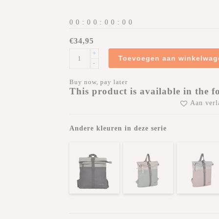
0
0
:
0
0
:
0
0
:
0
0
€34,95
+
Toevoegen aan winkelwag
-
Buy now, pay later
This product is available in the f
Aan verl
Andere kleuren in deze serie