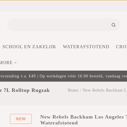
SCHOOL EN ZAKELIJK
WATERAFSTOTEND
CRO
MORE
verzending v.a. €49 | Op werkdagen vóór 16:00 besteld, vandaag v
e 7L Rolltop Rugzak
Home
/
New Rebels Backham Lo
New Rebels Backham Los Angeles 
NEW
Waterafstotend