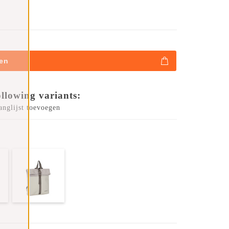
en
ollowing variants:
anglijst toevoegen