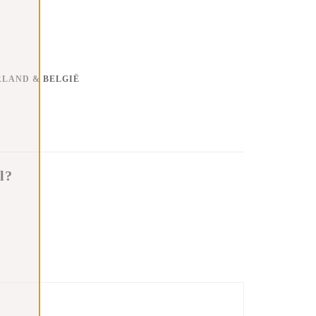
RLAND & BELGIË
l?