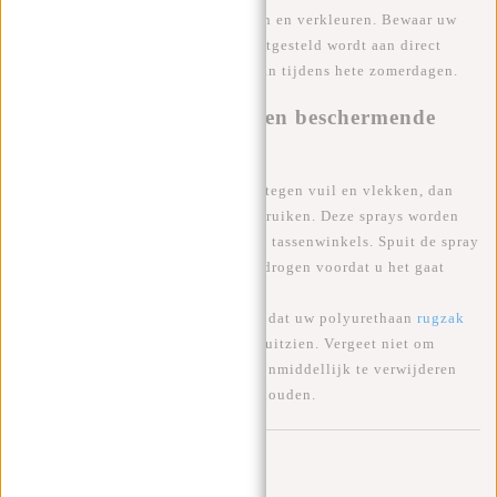
polyurethaan materiaal beschadigen en verkleuren. Bewaar uw
tas op een plaats waar het niet blootgesteld wordt aan direct
zonlicht en vermijd het dragen ervan tijdens hete zomerdagen.
Behandel uw tas met een beschermende
spray
Als u uw tas extra wilt beschermen tegen vuil en vlekken, dan
kunt u een beschermende spray gebruiken. Deze sprays worden
verkocht in de meeste schoenen- en tassenwinkels. Spuit de spray
gelijkmatig over de tas en laat het drogen voordat u het gaat
gebruiken.
Met deze tips kunt u ervoor zorgen dat uw polyurethaan
rugzak
lang meegaat en er als nieuw blijft uitzien. Vergeet niet om
regelmatig te reinigen en vlekken onmiddellijk te verwijderen
om het materiaal in goede staat te houden.
Reacties