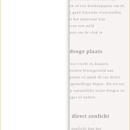
verwijderen. Gebruik een zachte doek of een keukenpapier om de
vlek voorzichtig te deppen. Gebruik geen bijtende vloeistoffen
om de vlek te verwijderen, omdat dit het materiaal kan
beschadigen. Gebruik in plaats daarvan een mild
schoonmaakmiddel zoals zeep en water om de vlek te
verwijderen.
Bewaar uw tas op een droge plaats
Polyurethaan tassen zijn gevoelig voor vocht en kunnen
beschadigd raken als ze langdurig worden blootgesteld aan
vocht. Bewaar uw tas op een droge plaats en maak de tas direct
droog na het dragen ervan tijdens regenachtige dagen. Als uw tas
toch nat is geworden, laat het dan op natuurlijke wijze drogen en
vermijd het gebruik van een haardroger of andere
warmtebronnen.
Bescherm uw tas tegen direct zonlicht
Langdurige blootstelling aan direct zonlicht kan het