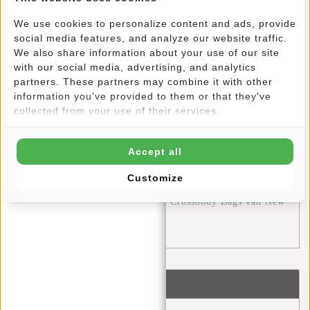
Blue Monday: Een Kans voor Zelfreflectie en Positieve
We use cookies to personalize content and ads, provide
Verandering
social media features, and analyze our website traffic.
We also share information about your use of our site
Stijlvol Onderweg: Outfit Tips voor de New Rebels
with our social media, advertising, and analytics
partners. These partners may combine it with other
Harper Backpacks
information you've provided to them or that they've
De Ultieme Reiservaring: Ontdek de Wereld met de
collected from your use of their services.
Perfecte Reistassen van New Rebels
Accept all
De Decembermaand: Een Feestelijke Cadeaumaand met
Customize
New Rebels
Stijlvolle Veelzijdigheid met de Crossbody Bags van New
Rebels
Tags