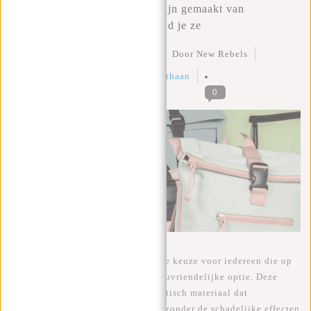
De meest New Rebels tassen zijn gemaakt van
Polyurethaan PU, zo Onderhoud je ze
Geplaatst op
24 Maart 2023
Door New Rebels
Geplaatst in
onderhoud
,
polyurethaan
0
Polyurethaan tassen zijn de perfecte keuze voor iedereen die op
zoek is naar een duurzame en milieuvriendelijke optie. Deze
tassen zijn gemaakt van een synthetisch materiaal dat
vergelijkbaar is met leer, maar dan zonder de schadelijke effecten