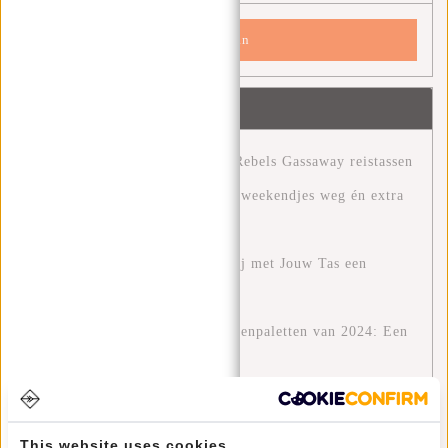
Opslaan
Recente artikelen
Ontdek het avontuur met New Rebels Gassaway reistassen
Slim reizen: hoe je met één tas weekendjes weg én extra
bagagekosten vermijdt ✈️
Een Groenere Toekomst: Hoe Jij met Jouw Tas een
Verschil kan Maken
Ontdek de Modetrends en Kleurenpaletten van 2024: Een
Gids voor Stijl met New Rebels
Stijlvol en Functioneel: De William Milwaukee Rugzak
van New Rebels
This website uses cookies