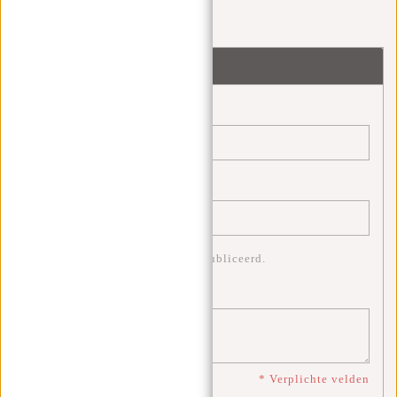
Wees de eerste om te reageren...
Laat een reactie achter
Naam:
*
E-mail:
*
* Uw e-mailadres wordt niet gepubliceerd.
Opmerking:
*
* Verplichte velden