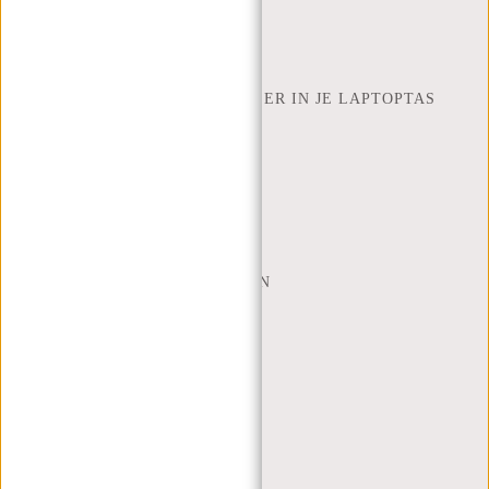
ZOEK WINKEL
NEW REBELS
HOEVEEL INCH LAPTOP PAST ER IN JE LAPTOPTAS
OVER ONS
ALGEMENE VOORWAARDEN
PRIVACY POLICY
BEDRIJFSINFORMATIE
SITEMAP
TRUSTPILOT BEOORDELINGEN
BLOG
WERKEN BIJ NEW REBELS
KERSTPAKKETTEN
MIJN ACCOUNT
REGISTREREN