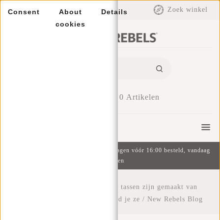
EUR
Zoek winkel
Consent
About
Details
cookies
0
Artikelen
Menu
Gratis verzending v.a. €49 | Op werkdagen vóór 16:00 besteld, vandaag
verzonden
Home
/
De meest New Rebels tassen zijn gemaakt van
Polyurethaan PU, zo Onderhoud je ze
/
New Rebels Blog