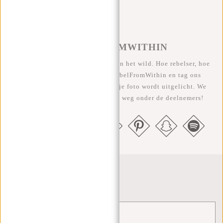
#REBELFROMWITHIN
We zien onze coole tassen graag in het wild. Hoe rebelser, hoe
beter ;-) Deel je foto's met #RebelFromWithin en tag ons
@newrebelsbags Grote kans dat je foto wordt uitgelicht. We
geven elke maand een gratis tas weg onder de deelnemers!
Nieuwsbrief