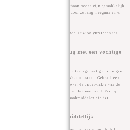
op het milieu en de dieren. Polyurethaan tassen zijn gemakkelijk
te onderhouden en te reinigen, waardoor ze lang meegaan en er
als nieuw blijven uitzien.
Hieronder vindt u enkele tips over hoe u uw polyurethaan tas
kunt onderhouden en schoonmaken:
Reinig uw tas regelmatig met een vochtige
doek
Het is belangrijk om uw polyurethaan tas regelmatig te reinigen
om te voorkomen dat er vuil en vlekken ontstaan. Gebruik een
vochtige doek en veeg voorzichtig over de oppervlakte van de
tas. Let op dat u geen krassen maakt op het materiaal. Vermijd
het gebruik van agressieve schoonmaakmiddelen die het
materiaal kunnen beschadigen.
Verwijder vlekken onmiddellijk
Als u een vlek op uw sporttas ziet, moet u deze onmiddellijk