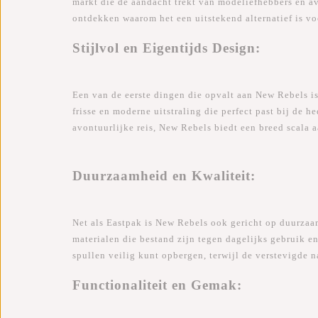
markt die de aandacht trekt van modeliefhebbers en a
ontdekken waarom het een uitstekend alternatief is vo
Stijlvol en Eigentijds Design:
Een van de eerste dingen die opvalt aan New Rebels is
frisse en moderne uitstraling die perfect past bij de 
avontuurlijke reis, New Rebels biedt een breed scala a
Duurzaamheid en Kwaliteit:
Net als Eastpak is New Rebels ook gericht op duurza
materialen die bestand zijn tegen dagelijks gebruik en 
spullen veilig kunt opbergen, terwijl de verstevigde 
Functionaliteit en Gemak: