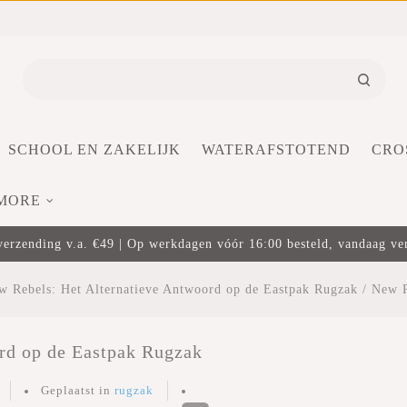
SCHOOL EN ZAKELIJK
WATERAFSTOTEND
CRO
MORE
verzending v.a. €49 | Op werkdagen vóór 16:00 besteld, vandaag v
w Rebels: Het Alternatieve Antwoord op de Eastpak Rugzak
/
New R
rd op de Eastpak Rugzak
Geplaatst in
rugzak