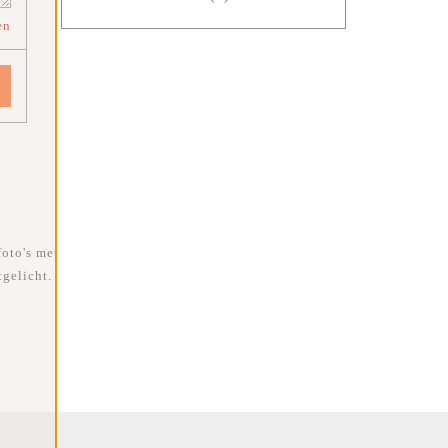
en
foto's met
gelicht.