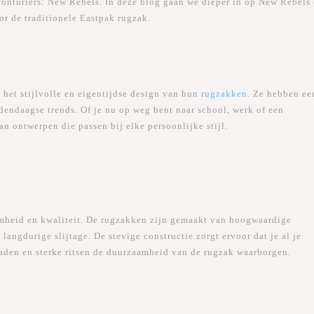
vonturiers: New Rebels. In deze blog gaan we dieper in op New Rebels
or de traditionele Eastpak rugzak.
 het stijlvolle en eigentijdse design van hun
rugzakken
. Ze hebben ee
hedendaagse trends. Of je nu op weg bent naar school, werk of een
an ontwerpen die passen bij elke persoonlijke stijl.
amheid en kwaliteit. De rugzakken zijn gemaakt van hoogwaardige
langdurige slijtage. De stevige constructie zorgt ervoor dat je al je
naden en sterke ritsen de duurzaamheid van de rugzak waarborgen.