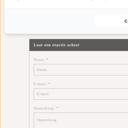
Reacties
C
Wees de eerste om te reageren...
Laat een reactie achter
Naam:
*
E-mail:
*
Opmerking:
*