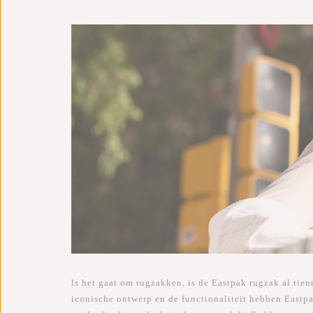
ls het gaat om rugzakken, is de Eastpak rugzak al tien
iconische ontwerp en de functionaliteit hebben East