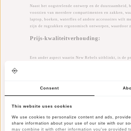
Naast het oogstrelende ontwerp en de duurzaamheid, b
voorzien van meerdere compartimenten en zakken, waa
laptop, boeken, waterfles of andere accessoires wilt 
zijn de rugzakken ergonomisch ontworpen, waardoor ze
Prijs-kwaliteitverhouding:
Een ander aspect waarin New Rebels uitblinkt, is de 
variëren, zijn de New Rebels rugzakken vaak iets bet
een trendy ontwerp, maar tegen een meer betaalbare pr
Conclusie:
Consent
Abo
Terwijl de Eastpak rugzak al lang als de norm geldt, b
This website uses cookies
worden. Met stijlvolle ontwerpen, duurzaamheid, func
uitstekende keuze voor iedereen die op zoek is naar e
We use cookies to personalize content and ads, provide 
beetje rebellie tonen en een New Rebels-rugzak over
share information about your use of our site with our so
may combine it with other information you've provided to