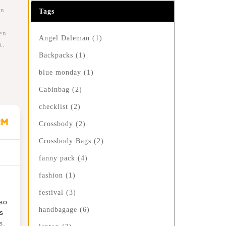
jn
Tags
ien
Angel Daleman
(1)
t.
Backpacks
(1)
blue monday
(1)
Cabinbag
(2)
checklist
(2)
et
Crossbody
(2)
Crossbody Bags
(2)
fanny pack
(4)
fashion
(1)
festival
(3)
n
lso
handbagage
(6)
s
s.