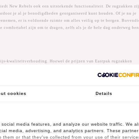
iedt New Rebels ook een uitstekende functionaliteit. De rugzakken zi
rdoor je al je benodigdheden georganiseerd kunt houden. Of je nu je
meenemen, er is voldoende ruimte om alles veilig op te bergen. Bovend
 comfortabel zijn om te dragen, zelfs als je de hele dag onderweg ben
prijs-kwaliteitverhouding. Hoewel de prijzen van Eastpak rugzakken
aalbaarder. Je kunt nog steeds genieten van een hoogwaardige rugzak m
ijs.
ut cookies
Details
iedt New Rebels een verfrissend alternatief dat niet genegeerd mag
tionaliteit en een goede prijs-kwaliteitverhouding is New Rebels een
en rugzak die zowel praktisch als trendy is. Dus waarom zou je niet ee
social media features, and analyze our website traffic. We a
wegen voor je volgende avontuur?
cial media, advertising, and analytics partners. These partner
 them or that they've collected from your use of their service