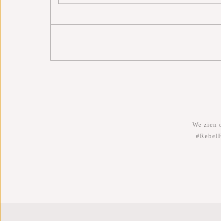
We zien o
#RebelF