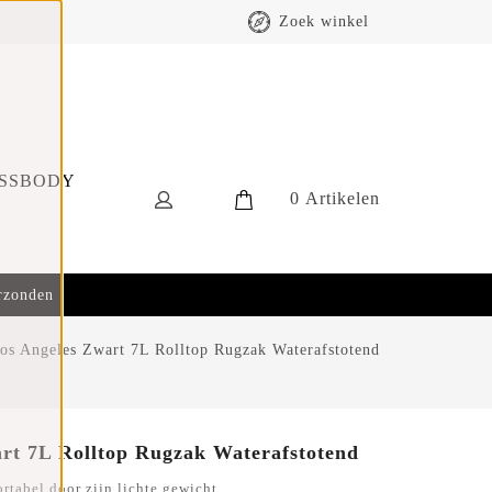
Zoek winkel
SSBODY
0
Artikelen
erzonden
os Angeles Zwart 7L Rolltop Rugzak Waterafstotend
rt 7L Rolltop Rugzak Waterafstotend
rtabel door zijn lichte gewicht.