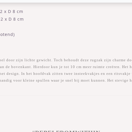
2 x D 8 cm
32 x D 8 cm
totend)
bel door zijn lichte gewicht. Toch behoudt deze rugzak zijn charme d
aan de bovenkant. Hierdoor kun je tot 10 cm meer ruimte creëren. Het ho
 het design. In het hoofdvak zitten twee insteekvakjes en een ritsvakje
 handig voor kleine spullen waar je snel bij moet kunnen. Het stevige 