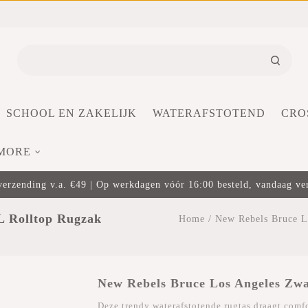
SCHOOL EN ZAKELIJK
WATERAFSTOTEND
CRO
MORE
verzending v.a. €49 | Op werkdagen vóór 16:00 besteld, vandaag v
L Rolltop Rugzak
Home
/
New Rebels Bruce L
New Rebels Bruce Los Angeles Zwa
Deze trendy waterafstotende rugtas draagt comfo