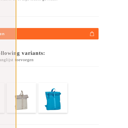
en
ollowing variants:
anglijst toevoegen