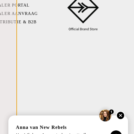
ALER PORTAL
ALER AANVRAAG
TRIBUTIE & B2B
1
Anna van New Rebels