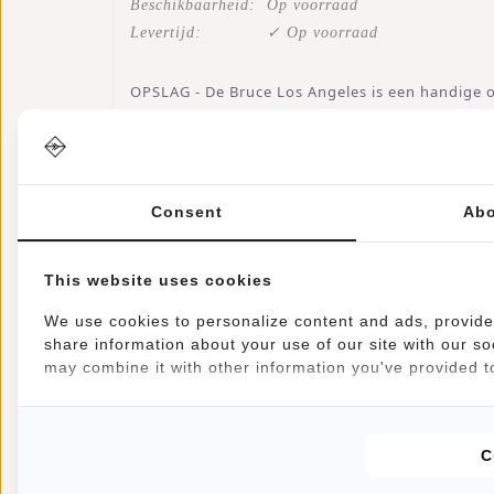
Beschikbaarheid:
Op voorraad
Levertijd:
✓ Op voorraad
OPSLAG - De Bruce Los Angeles is een handige op
door middel van een rolltop er zijn twee insteek
achterkant voor snelle toegang tot essentiële i
Consent
Abo
WATERAFSTOTEND - De laptoptassen zijn gemaakt
reistas ideaal om mee te nemen op je volgende s
This website uses cookies
LAPTOP - De Bruce Los Angeles Small bevat niet 
We use cookies to personalize content and ads, provide 
share information about your use of our site with our so
may combine it with other information you've provided to
COMFORTABEL - Door de verstelbare schouderband
makkelijk mee te nemen is. Door het kleine for
naar school.
C