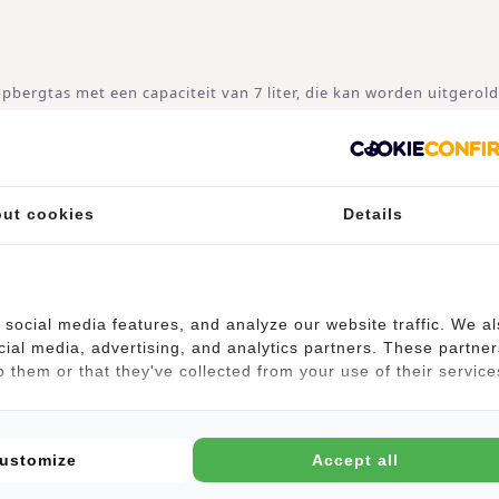
bergtas met een capaciteit van 7 liter, die kan worden uitgerold
vakjes aan de binnenkant voor bijvoorbeeld je telefoon en je sleu
tems.
ut cookies
Details
 van waterdicht PU/Polyurethaan-materiaal, dus dat betekent d
kitocht, of als laptoprugzak op de fiets als het weer eens regent
over een apart laptopvak, maar een laptop van 13.3 inch past er 
social media features, and analyze our website traffic. We a
cial media, advertising, and analytics partners. These partner
 them or that they've collected from your use of their service
en draag je de Bruce Los Angeles op de hoogte die jij fijn vindt
maat maar de ruimte inhoud, is dit een ideale tas om mee te nem
ustomize
Accept all