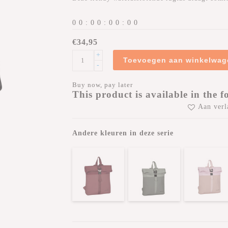
0
0
:
0
0
:
0
0
:
0
0
€34,95
+
Toevoegen aan winkelwag
-
Buy now, pay later
This product is available in the f
Aan verl
Andere kleuren in deze serie