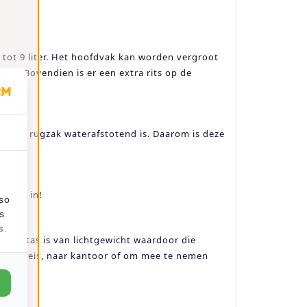
 tot 9 liter. Het hoofdvak kan worden vergroot
tels. Bovendien is er een extra rits op de
at de rugzak waterafstotend is. Daarom is deze
.
prima in!
lso
s
s.
. De tas is van lichtgewicht waardoor die
en op reis, naar kantoor of om mee te nemen