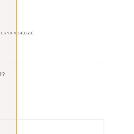
RLAND & BELGIË
l?