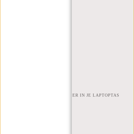
(+31) 085-130 68 40
WEBSHOP@NEW-REBELS.COM
VEELGESTELDE VRAGEN
CONTACT
BESTELLEN EN VERZENDEN
RETOUREN EN GARANTIE
BETAALMETHODES
INSPIRATIE
ZOEK WINKEL
NEW REBELS
HOEVEEL INCH LAPTOP PAST ER IN JE LAPTOPTAS
OVER ONS
ALGEMENE VOORWAARDEN
PRIVACY POLICY
BEDRIJFSINFORMATIE