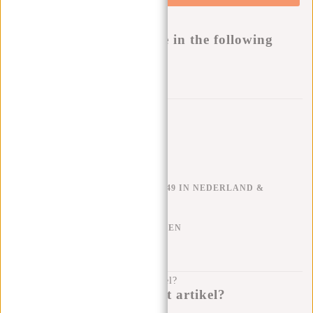
Buy now, pay later
This product is available in the following
variants:
Aan verlanglijst toevoegen
Trustpilot reviews
GRATIS VERZENDEN V.A. €49 IN NEDERLAND &
BELGIË
KLARNA ACHTERAF BETALEN
100 DAGEN RETOURRECHT
Heb je een vraag over dit artikel?