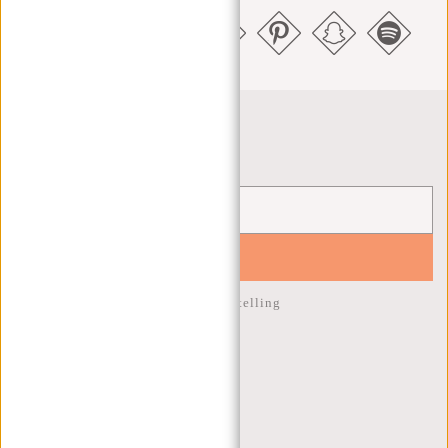
Nieuwsbrief
YES!
10% korting op je volgende bestelling
KLANTENSERVICE
MA T/M VRIJ - 9:00 - 17:00