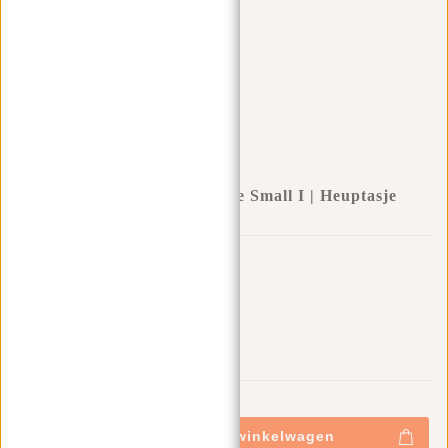
Heaven Fanny Pack Soft Blue Small I | Heuptasje
Cadeau:
Gift (-100%)
0
0
:
0
0
:
0
0
:
0
0
€18,95
+
Toevoegen aan winkelwagen
-