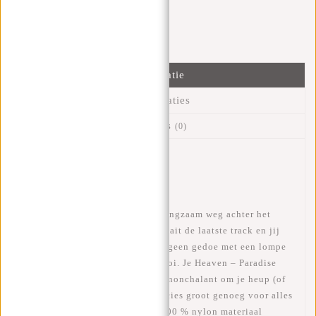
Ik help je graag!
Verstuur bericht
Informatie
Specificaties
Reviews
(0)
Artikelnummer:
23.101028
Beschikbaarheid:
Op voorraad
Stel je voor: het zonnetje zakt langzaam weg achter het
hoofdpodium, je favoriete DJ draait de laatste track en jij
hebt alleen maar goede vibes — geen gedoe met een lompe
rugzak of broekzakken vol rotzooi. Je
Heaven – Paradise
Waistbag
van
New Rebels
hangt nonchalant om je heup (of
cross-body, want zo ben jij), precies groot genoeg voor alles
wat je nodig hebt. Dankzij het
100 % nylon
materiaal