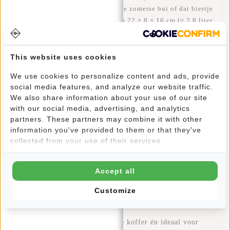
trotseert ’ie moeiteloos een plotse zomerse bui of dat biertje
dat nét over je heen spat. Met z’n
22 × 8 × 16 cm
(≈
2,8 liter
inhoud) blijft de tas compact genoeg om te dansen, maar
ruim genoeg voor je telefoon, zonnebril, powerbank en een
stapeltje muntjes.
This website uses cookies
2,8 L capaciteit
– precies spot-on voor essentials,
We use cookies to personalize content and ads, provide
zonder dat het een mini-rugzak wordt.
social media features, and analyze our website traffic.
We also share information about your use of our site
100 % water- & festival-proof nylon
– lichtgewicht,
with our social media, advertising, and analytics
partners. These partners may combine it with other
sterk en makkelijk schoon te vegen.
information you've provided to them or that they've
collected from your use of their services.
Multi-carry
– draag ’m als
waistbag
,
cross-body
of
schuin over je schouder.
Accept all
Scherp New Rebels design
– minimal logo, maximaal
Customize
color pop; matcht elke outfit.
Vakantie-ready
– past in elke koffer én ideaal voor