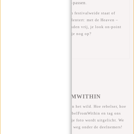
citytrips, stranden of backstage-passen.
Dus of je nu op een zonovergoten festivalweide staat of
door de steegjes van Barcelona slentert: met de
Heaven –
Paradise Waistbag
houd jij je handen vrij, je look on-point
en je spullen veilig. Waar wacht je nog op?
#RebelFromWithin
#REBELFROMWITHIN
We zien onze coole tassen graag in het wild. Hoe rebelser, hoe
beter ;-) Deel je foto's met #RebelFromWithin en tag ons
@newrebelsbags Grote kans dat je foto wordt uitgelicht. We
geven elke maand een gratis tas weg onder de deelnemers!