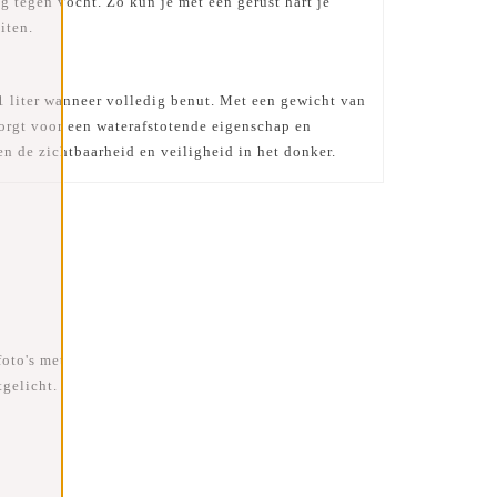
g tegen vocht. Zo kun je met een gerust hart je
iten.
1 liter wanneer volledig benut. Met een gewicht van
zorgt voor een waterafstotende eigenschap en
n de zichtbaarheid en veiligheid in het donker.
foto's met
gelicht.