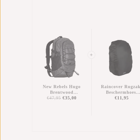
New Rebels Hugo
Raincover Rugza
Brentwood
Beschermhoes
€47,95
Waterdichte
€35,00
Regenhoes
€11,95
Lichtgewicht
Waterdicht Nylo
Rugtas
25x13x40 Cm –
Wandelrugzak 11
Extra
Liter
Bescherming
Tegen Regen