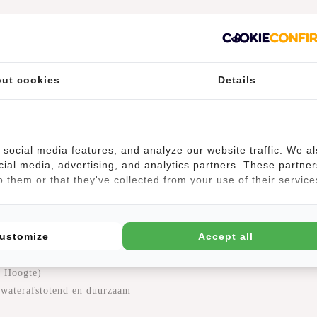
ut cookies
Details
functionaliteit met stijl en is ontworpen voor veelzijdig gebruik. M
social media features, and analyze our website traffic. We a
tas
ideaal voor fietsen, school, wandeltochten en hiking. Gemaakt van
cial media, advertising, and analytics partners. These partner
 heeft twee zijvakken voor een paraplu of waterfles. Dankzij het
gewa
 them or that they've collected from your use of their service
fect voor dagelijks gebruik en avontuurlijke uitstapjes.
ustomize
Accept all
x Hoogte)
 waterafstotend en duurzaam