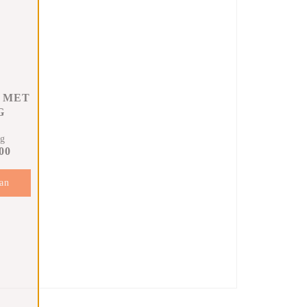
 MET
G
ng
00
an
en