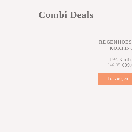
Combi Deals
REGENHOES
KORTIN
19% Korti
€39,
€46,95
Toevoegen a
k
winkelwag
n