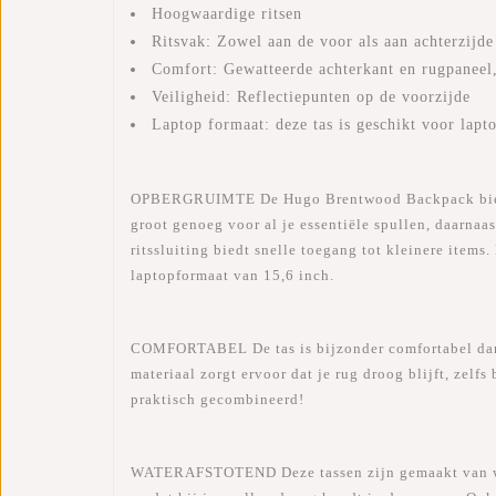
Hoogwaardige ritsen
Ritsvak: Zowel aan de voor als aan achterzijde
Comfort: Gewatteerde achterkant en rugpaneel,
Veiligheid: Reflectiepunten op de voorzijde
Laptop formaat: deze tas is geschikt voor lapto
OPBERGRUIMTE
De Hugo Brentwood Backpack biedt 
groot genoeg voor al je essentiële spullen, daarnaa
ritssluiting biedt snelle toegang tot kleinere item
laptopformaat van 15,6 inch.
COMFORTABEL
De tas is bijzonder comfortabel d
materiaal zorgt ervoor dat je rug droog blijft, zelf
praktisch gecombineerd!
WATERAFSTOTEND
Deze tassen zijn gemaakt van w