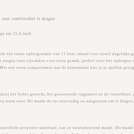
 zeer comfortabel te dragen
ps tot 15.6 inch
een ruime opbergruimte van 11 liter, ideaal voor zowel dagelijks geb
st zorgen twee zijvakken voor extra gemak, perfect voor het opbergen 
s. Met een extra compartiment aan de binnenkant kun je je spullen geor
ankzij het lichte gewicht, het gewatteerde rugpaneel en de verstelbar
s bij warm weer. Dit maakt de tas eenvoudig en aangenaam om te dragen,
aterdicht polyester materiaal, wat ze waterafstotend maakt. Dit maakt