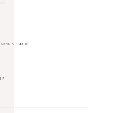
RLAND & BELGIË
l?