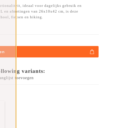
ionaliteit, ideaal voor dagelijks gebruik en
11L en afmetingen van 26x10x42 cm, is deze
chool, fietsen en hiking.
en
ollowing variants:
anglijst toevoegen