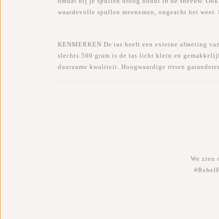
omdat hij je spullen droog houdt in de sneeuw. Ook 
waardevolle spullen meenemen, ongeacht het weer. K
KENMERKEN
De tas heeft een externe afmeting va
slechts 500 gram is de tas licht klein en gemakkeli
duurzame kwaliteit. Hoogwaardige ritsen garanderen
We zien o
#RebelF