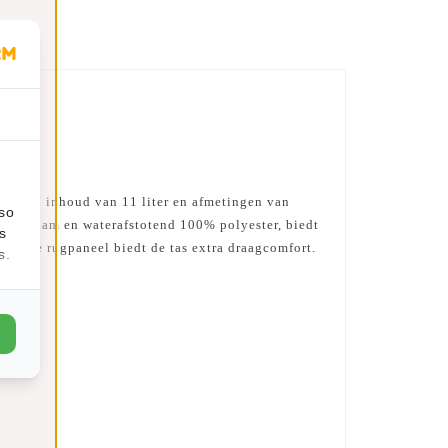
et een inhoud van 11 liter en afmetingen van
lso
 duurzaam en waterafstotend 100% polyester, biedt
s
tteerde rugpaneel
biedt de tas extra draagcomfort.
s.