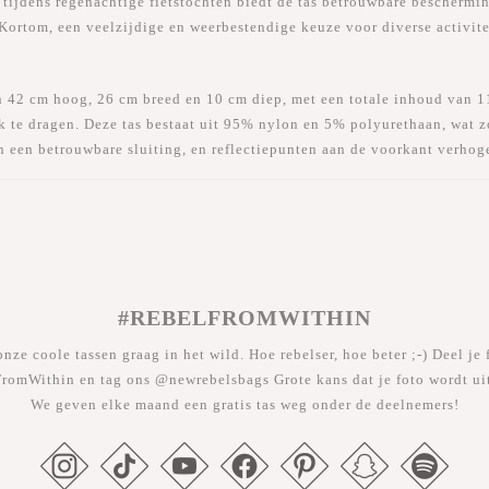
tijdens regenachtige fietstochten biedt de tas betrouwbare beschermin
ortom, een veelzijdige en weerbestendige keuze voor diverse activite
n 42 cm hoog, 26 cm breed en 10 cm diep, met een totale inhoud van 1
jk te dragen. Deze tas bestaat uit 95% nylon en 5% polyurethaan, wat 
 een betrouwbare sluiting, en reflectiepunten aan de voorkant verhoge
#REBELFROMWITHIN
nze coole tassen graag in het wild. Hoe rebelser, hoe beter ;-) Deel je 
romWithin en tag ons @newrebelsbags Grote kans dat je foto wordt uit
We geven elke maand een gratis tas weg onder de deelnemers!