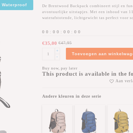
Waterproof
De Brentwood Backpack combineert stijl en funct
avontuurlijke uitstapjes. Met een inhoud van 
waterafstotende, lichtgewicht tas perfect voor s
0
0
:
0
0
:
0
0
:
0
0
€35,00
€47,95
+
Toevoegen aan winkelwag
-
Buy now, pay later
This product is available in the f
Aan verl
Andere kleuren in deze serie