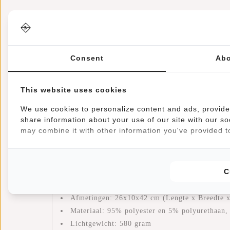
Informatie
Reviews
(1)
Artikelnummer:
51.143500
Consent
Abo
Beschikbaarheid:
Op voorraad
Levertijd:
✓ Op voorraad
This website uses cookies
De New Rebels Hugo Brentwood Backpack combineert 
We use cookies to personalize content and ads, provide 
26x10x42 cm is deze compacte en
lichtgewicht rug
share information about your use of our site with our so
deze tas bescherming tegen de elementen. De rugzak
may combine it with other information you've provided to
Dit model is licht van gewicht maar toch stevig, per
C
Belangrijkste Kenmerken:
Inhoud: 11 Liter
Afmetingen: 26x10x42 cm (Lengte x Breedte 
Materiaal: 95% polyester en 5% polyurethaan,
Lichtgewicht: 580 gram