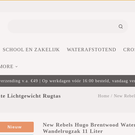
SCHOOL EN ZAKELIJK
WATERAFSTOTEND
CRO
MORE
verzending v.a. €49 | Op werkdagen vóór 16:00 besteld, vandaag v
te Lichtgewicht Rugtas
Home
/
New Rebel
New Rebels Hugo Brentwood Water
Nieuw
Wandelrugzak 11 Liter