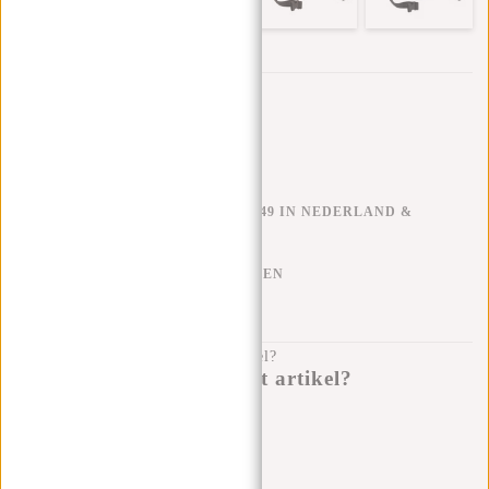
Trustpilot reviews
GRATIS VERZENDEN V.A. €49 IN NEDERLAND &
BELGIË
KLARNA ACHTERAF BETALEN
100 DAGEN RETOURRECHT
Heb je een vraag over dit artikel?
Ik help je graag!
Verstuur bericht