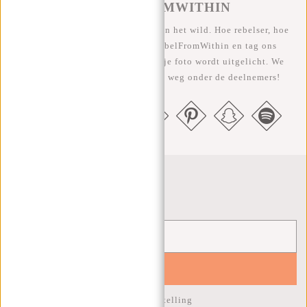
#REBELFROMWITHIN
We zien onze coole tassen graag in het wild. Hoe rebelser, hoe
beter ;-) Deel je foto's met #RebelFromWithin en tag ons
@newrebelsbags Grote kans dat je foto wordt uitgelicht. We
geven elke maand een gratis tas weg onder de deelnemers!
Nieuwsbrief
YES!
10% korting op je volgende bestelling