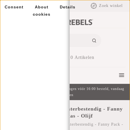
EUR
Zoek winkel
Consent
About
Details
cookies
0
Artikelen
Menu
Gratis verzending v.a. €49 | Op werkdagen vóór 16:00 besteld, vandaag
verzonden
New Rebels ® Mart - Waterbestendig - Fanny
Pack - Heuptas - Olijf
Home
/
New Rebels ® Mart - Waterbestendig - Fanny Pack -