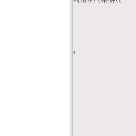
HOEVEEL INCH LAPTOP PAST ER IN JE LAPTOPTAS
OVER ONS
ALGEMENE VOORWAARDEN
PRIVACY POLICY
BEDRIJFSINFORMATIE
SITEMAP
TRUSTPILOT BEOORDELINGEN
BLOG
WERKEN BIJ NEW REBELS
KERSTPAKKETTEN
MIJN ACCOUNT
REGISTREREN
INLOGGEN
MIJN BESTELLINGEN
MIJN VERLANGLIJST