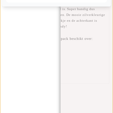
gedragen. Deze Mart waist bag met zwarte rits is van modern
glad materiaal dat waterafstotend is. Super handig dus
wanneer er regendruppels opkomen. De mooie zilverkleurige
binnenkant heeft een extra ritsvakje en de achterkant is
ademend gemaakt. Trendy en Handy!
Deze New Rebels heuptas/fannypack beschikt over:
Verstelbare heupband
Waterafstotend materiaal
Ritsvak met zilveren voering
Ritsvakje binnenin
Ademend rugpaneel
Reflectiestrip