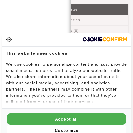
Informatie
Specificaties
Reviews
(0)
Artikelnummer:
23.103123
Beschikbaarheid:
Op voorraad
This website uses cookies
Levertijd:
✓ Op voorraad
We use cookies to personalize content and ads, provide
social media features, and analyze our website traffic.
Helemaal terug van de jaren 80! Behalve praktisch en
We also share information about your use of our site
comfortabel is een heuptasje ook stijlvol. De heuptas is een
with our social media, advertising, and analytics
partners. These partners may combine it with other
veelzijdige tas, omdat je hem op verschillende manieren
information you've provided to them or that they've
kunt dragen. Met de verstelbare bandjes draag je hem op de
collected from your use of their services.
heupen, taille en zelfs crossbody. Perfect voor een festival,
discotheek of op reis. Je hebt je handen vrij en je draagt je
reisbenodigdheden veilig tegen je lichaam en je kunt er
Accept all
makkelijk bij. En je hebt een gratis extra handbagage. Een
heuptasje kan door zowel mannen als vrouwen worden
Customize