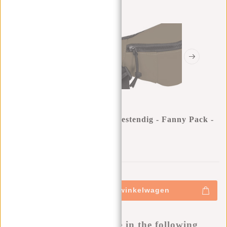
New Rebels ® Mart - Waterbestendig - Fanny Pack -
Heuptas - Olijf
0
0
:
0
0
:
0
0
:
0
0
€15,95
+
Toevoegen aan winkelwagen
-
Buy now, pay later
This product is available in the following