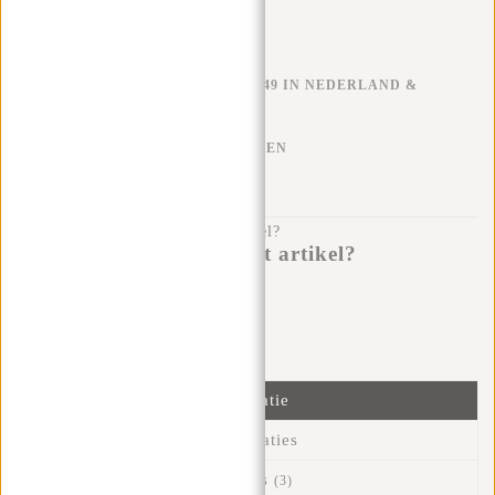
GRATIS VERZENDEN V.A. €49 IN NEDERLAND &
BELGIË
KLARNA ACHTERAF BETALEN
100 DAGEN RETOURRECHT
Heb je een vraag over dit artikel?
Ik help je graag!
Verstuur bericht
Informatie
Specificaties
Reviews
(3)