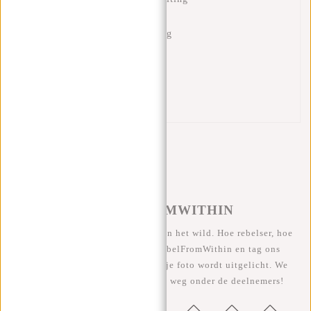
Extra ritsvakje binnenin
Zilverkleurige gladde voering
Omslag met klittenband
Ritsvak op omslag
Verstelbare schouderband
Reflectiestrip
#REBELFROMWITHIN
We zien onze coole tassen graag in het wild. Hoe rebelser, hoe
beter ;-) Deel je foto's met #RebelFromWithin en tag ons
@newrebelsbags Grote kans dat je foto wordt uitgelicht. We
geven elke maand een gratis tas weg onder de deelnemers!