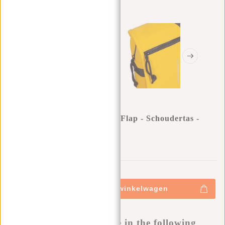
New Rebels ® Mart - Klein - Flap - Schoudertas -
Crossbody Tas -Geel
0
0
:
0
0
:
0
0
:
0
0
€22,95
+
Toevoegen aan winkelwagen
-
Buy now, pay later
This product is available in the following