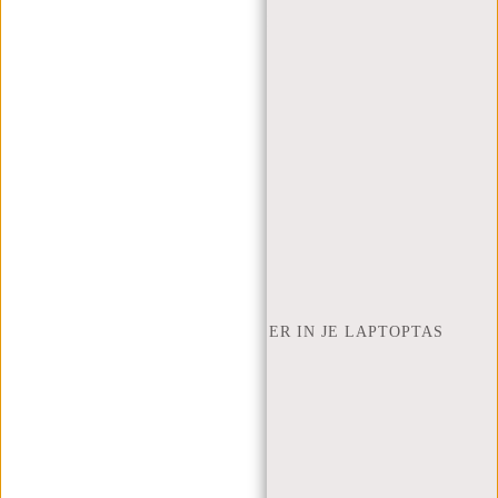
WEBSHOP@NEW-REBELS.COM
VEELGESTELDE VRAGEN
CONTACT
BESTELLEN EN VERZENDEN
RETOUREN EN GARANTIE
BETAALMETHODES
INSPIRATIE
ZOEK WINKEL
NEW REBELS
HOEVEEL INCH LAPTOP PAST ER IN JE LAPTOPTAS
OVER ONS
ALGEMENE VOORWAARDEN
PRIVACY POLICY
BEDRIJFSINFORMATIE
SITEMAP