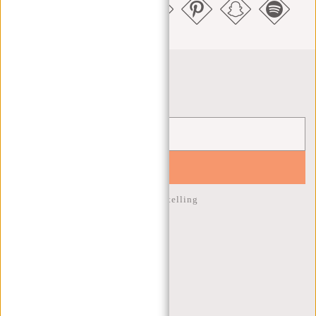
Nieuwsbrief
YES!
10% korting op je volgende bestelling
KLANTENSERVICE
MA T/M VRIJ - 9:00 - 17:00
(+31) 085-130 68 40