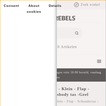
EUR
Zoek winkel
Consent
About
Details
cookies
0
Artikelen
Menu
Gratis verzending v.a. €49 | Op werkdagen vóór 16:00 besteld, vandaag
verzonden
New Rebels ® Mart - Klein - Flap -
Schoudertas - Crossbody tas -Geel
Home
/
New Rebels ® Mart - Klein - Flap - Schoudertas -