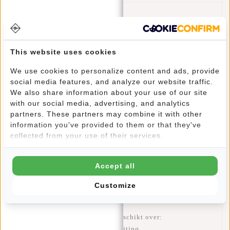
Artikelnummer:
43.116007
Beschikbaarheid:
Op voorraad
Levertijd:
✓ Op voorraad
This website uses cookies
Een citytrip, weekendje weg of vakantie? Met deze
We use cookies to personalize content and ads, provide
social media features, and analyze our website traffic.
compacte schoudertas draag je je belangrijkste spulletjes
We also share information about your use of our site
comfortabel met je mee. Een stijlvolle look en zeer
with our social media, advertising, and analytics
functioneel door het praktische formaat en het
partners. These partners may combine it with other
waterafstotende materiaal. Het hoofdvak heeft een stevige
information you've provided to them or that they've
ritssluiting die ver te openen is, zodat je je spullen
collected from your use of their services.
makkelijk kunt in- en uitpakken. Binnenin en op de omslag
tref je een ritsvakje aan, handig voor bijvoorbeeld telefoon,
reispapapieren, portemonnee en sleutels. De omslag is
Accept all
eenvoudig af te sluiten door middel van klittenband. Je
Customize
kunt deze tas over je schouder of crossbody dragen door de
verstelbare schouderband.
Deze New Rebels Schoudertas beschikt over:
Hoofdvak met stevige ritssluiting