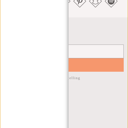
Nieuwsbrief
YES!
10% korting op je volgende bestelling
KLANTENSERVICE
MA T/M VRIJ - 9:00 - 17:00
(+31) 085-130 68 40