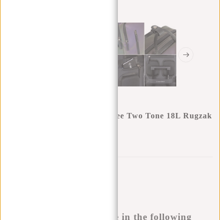
New Rebels Reflect Milwaukee Two Tone 18L Rugzak
Waterafstotend Laptop 15.6"
0
0
:
0
0
:
0
0
:
0
0
€59,95
€69,95
Tijdelijk niet leverbaar
Buy now, pay later
This product is available in the following