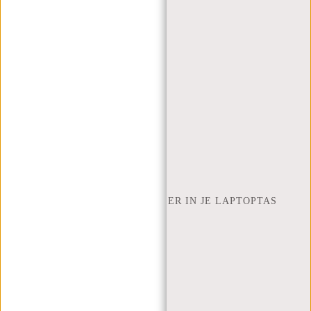
WEBSHOP@NEW-REBELS.COM
VEELGESTELDE VRAGEN
CONTACT
BESTELLEN EN VERZENDEN
RETOUREN EN GARANTIE
BETAALMETHODES
INSPIRATIE
ZOEK WINKEL
NEW REBELS
HOEVEEL INCH LAPTOP PAST ER IN JE LAPTOPTAS
OVER ONS
ALGEMENE VOORWAARDEN
PRIVACY POLICY
BEDRIJFSINFORMATIE
SITEMAP