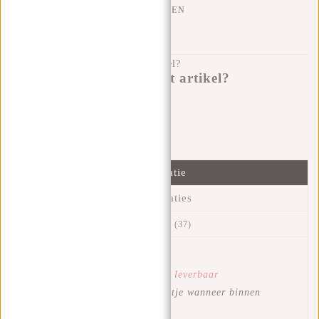
KLARNA ACHTERAF BETALEN
100 DAGEN RETOURRECHT
Heb je een vraag over dit artikel?
Ik help je graag!
Verstuur bericht
Informatie
Specificaties
Reviews
(37)
Artikelnummer:
51.134190
Beschikbaarheid:
Tijdelijk niet leverbaar
Levertijd:
Ontvang seintje wanneer binnen