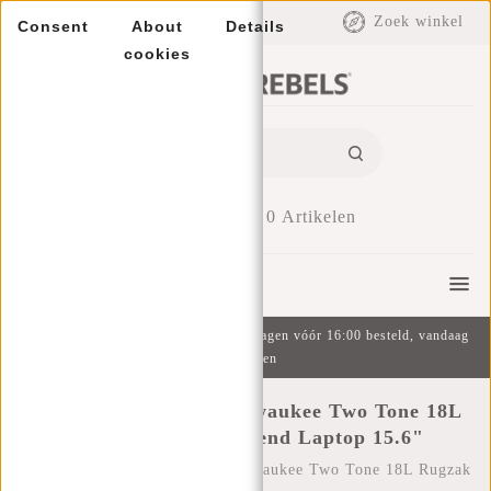
EUR
Zoek winkel
Consent
About
Details
cookies
0
Artikelen
Menu
Gratis verzending v.a. €49 | Op werkdagen vóór 16:00 besteld, vandaag
verzonden
New Rebels Reflect Milwaukee Two Tone 18L
Rugzak Waterafstotend Laptop 15.6"
Home
/
New Rebels Reflect Milwaukee Two Tone 18L Rugzak