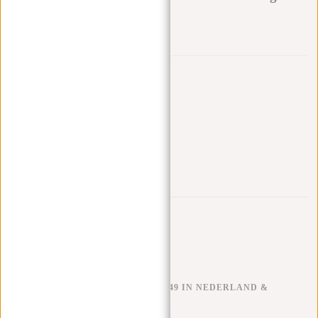
variants:
Aan verlanglijst toevoegen
Andere kleuren in deze serie
Trustpilot reviews
GRATIS VERZENDEN V.A. €49 IN NEDERLAND &
BELGIË