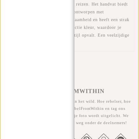
trolley te bevestigen tijdens het reizen. Het handvat biedt
een extra draagoptie. De tas is ontworpen met
hoogwaardige ritsen voor duurzaamheid en heeft een strak
design met een opvallende reflectie kleur, waardoor je
zowel overdag als 's nachts in stijl opvalt. Een veelzijdige
tas voor elke gelegenheid!
#REBELFROMWITHIN
We zien onze coole tassen graag in het wild. Hoe rebelser, hoe
beter ;-) Deel je foto's met #RebelFromWithin en tag ons
@newrebelsbags Grote kans dat je foto wordt uitgelicht. We
geven elke maand een gratis tas weg onder de deelnemers!