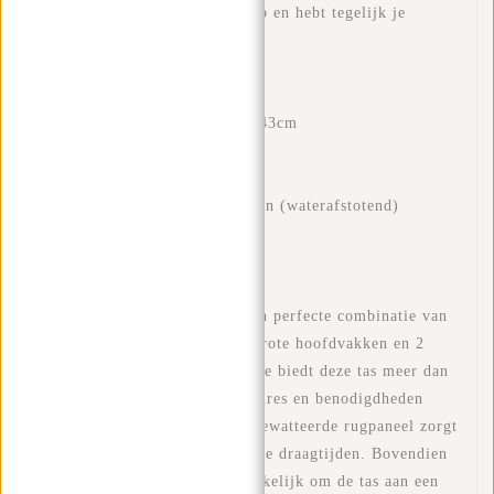
vrolijke twist. Jij valt lekker op en hebt tegelijk je
spullen snel bij de hand.
EIGENSCHAPPEN
Afmeting: L 28 x B 15 x H 43cm
Gewicht: 950 gram
Volume: 18 Liter
Materiaal: 100% polyurethaan (waterafstotend)
2 Handvaten
Hoogwaardige ritsen
De Reflect Milwaukee tas is een perfecte combinatie van
functionaliteit en stijl. Met 3 grote hoofdvakken en 2
kleine vakken aan de buitenzijde biedt deze tas meer dan
genoeg ruimte om al je accessoires en benodigdheden
georganiseerd te houden. Het gewatteerde rugpaneel zorgt
voor comfort, zelfs tijdens lange draagtijden. Bovendien
maakt de kofferriem het gemakkelijk om de tas aan een