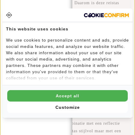
dat de rugzak waterafstotend is. Daarom is deze reistas
ideaal om mee te nemen op je volgende skitocht, of als
laptoprugzak op de fiets als het weer eens regent.
This website uses cookies
LAPTOP - Het hoofdvak bevat een gewatteerd laptopvak,
We use cookies to personalize content and ads, provide
wat ruim genoeg is voor een 15,6-inch laptop.
social media features, and analyze our website traffic.
Laptopaccessoires kunnen gemakkelijk worden
We also share information about your use of our site
meegenomen in de kleine vakken aan de binnen- en
with our social media, advertising, and analytics
buitenkant van de rugzak.
partners. These partners may combine it with other
information you've provided to them or that they've
collected from your use of their services.
COMFORTABEL - Deze Reflect Milwaukee heeft een
gewatteerd rugpaneel en schouderbanden waardoor jij
nooit meer met een natte rug op school of kantoor
Accept all
arriveert. Door de verstelbare schouderbanden draag jij
Customize
de tas op de hoogte die jij fijn vindt!
DESIGN - Strak design in combinatie met een reflectie
kleurige afwerking maakt deze tas stijlvol maar met een