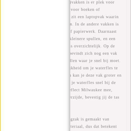
OPSLAG - Met 3 ruime (hoofd)vakken is er plek voor
een 15,6 inch laptop, maar ook voor boeken of
papierwerk. In het grootste vak zit een laptopvak waarin
je veilig je laptop kan vervoeren. In de andere vakken is
genoeg ruimte voor je boeken of papierwerk. Daarnaast
zijn hier aparte vakjes voor de kleinere spullen, en een
apart pennenvak, dit houdt je tas overzichtelijk. Op de
voor- en achterkant van de tas bevindt zich nog een vak
met ritssluiting voor kleine spullen waar je snel bij moet.
Aan de zijkant is er een mogelijkheid om je waterfles te
plaatsen, door middel van ritsen kan je deze vak groter en
kleiner maken. Zo heb jij altijd je waterfles snel bij de
hand. Ga je op reis, neem de Reflect Milwaukee mee,
door de kofferriem aan de achterzijde, bevestig jij de tas
makkelijk aan je koffer.
WATERAFSTOTEND - Deze rugzak is gemaakt van
waterdicht PU/Polyurethaan-materiaal, dus dat betekent