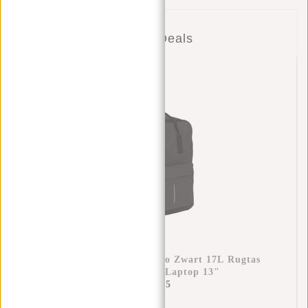
Combi Deals
New Rebels Mart Chicago Zwart 17L Rugtas
Waterafstotend Laptop 13"
€34,95