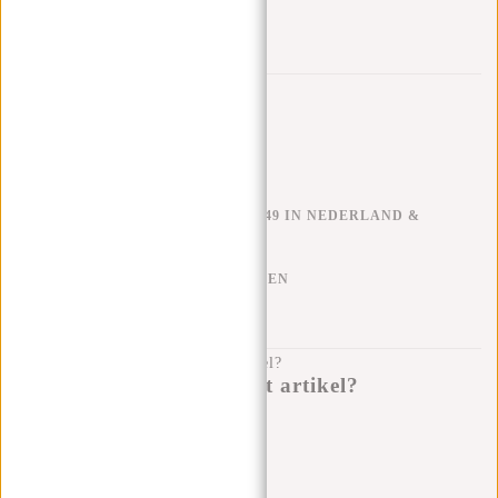
Trustpilot reviews
GRATIS VERZENDEN V.A. €49 IN NEDERLAND &
BELGIË
KLARNA ACHTERAF BETALEN
100 DAGEN RETOURRECHT
Heb je een vraag over dit artikel?
Ik help je graag!
Verstuur bericht