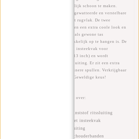
voor dagelijks gebruik en makkelijk schoon te maken.
Draagt zeer comfortabel door de gewatteerde en verstelbare
schouderbanden en vulling in het rugvlak. De twee
handvatten op de bovenkant geven een extra coole look en
zorgen ervoor dat de rugzak ook als gewone tas
vastgehouden kan worden en makkelijk op te hangen is. De
tas heeft een ruim opbergvak met insteekvak voor
bijvoorbeeld je tablet/ laptop (<13 inch) en wordt
afgesloten door een stevige ritssluiting. Er zit een extra
ritsvak aan de voorkant voor kleinere spullen. Verkrijgbaar
in verschillende mooie kleuren. Geweldige keus!
Deze New Rebels rugtas beschikt over:
Waterafstotend PU materiaal
Een hoofdvak met stevige kunststof ritssluiting
Zilverkleurige binnenkant met insteekvak
Voorvak met kunststof ritssluiting
Verstelbare en gewatteerde schouderbanden