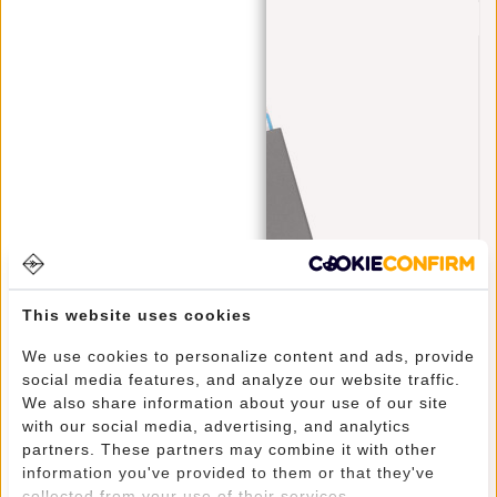
This website uses cookies
We use cookies to personalize content and ads, provide
Creditcardhouder Helsinki RFID Card Protector -
social media features, and analyze our website traffic.
Zwart
We also share information about your use of our site
€17,95
with our social media, advertising, and analytics
partners. These partners may combine it with other
information you've provided to them or that they've
collected from your use of their services.