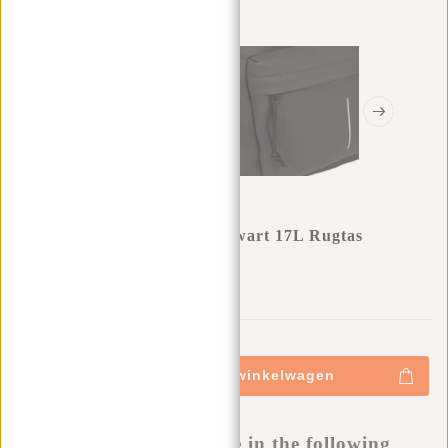
New Rebels Mart Chicago Zwart 17L Rugtas
Waterafstotend Laptop 13"
0
0
:
0
0
:
0
0
:
0
0
€34,95
+
Toevoegen aan winkelwagen
-
Buy now, pay later
This product is available in the following