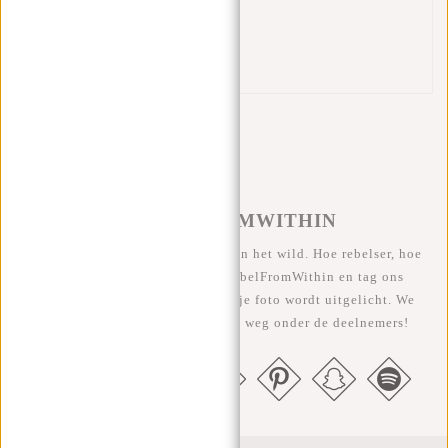
Gewatteerde rug
2 handvatten
Reflectiestrook
#REBELFROMWITHIN
We zien onze coole tassen graag in het wild. Hoe rebelser, hoe
beter ;-) Deel je foto's met #RebelFromWithin en tag ons
@newrebelsbags Grote kans dat je foto wordt uitgelicht. We
geven elke maand een gratis tas weg onder de deelnemers!