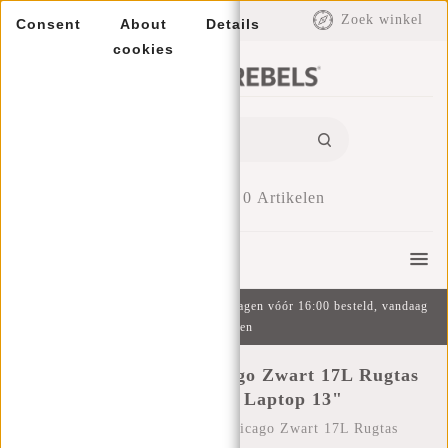
EUR
Zoek winkel
Consent
About
Details
cookies
0
Artikelen
Menu
Gratis verzending v.a. €49 | Op werkdagen vóór 16:00 besteld, vandaag
verzonden
New Rebels Mart Chicago Zwart 17L Rugtas
Waterafstotend Laptop 13"
Home
/
New Rebels Mart Chicago Zwart 17L Rugtas