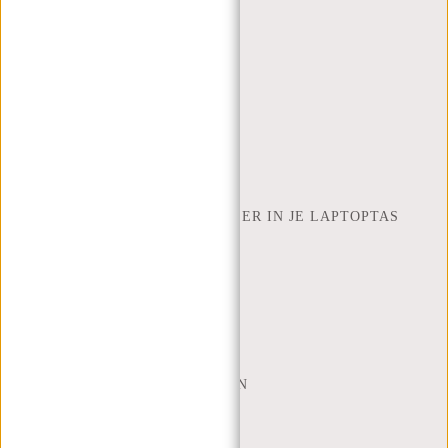
BESTELLEN EN VERZENDEN
RETOUREN EN GARANTIE
BETAALMETHODES
INSPIRATIE
ZOEK WINKEL
NEW REBELS
HOEVEEL INCH LAPTOP PAST ER IN JE LAPTOPTAS
OVER ONS
ALGEMENE VOORWAARDEN
PRIVACY POLICY
BEDRIJFSINFORMATIE
SITEMAP
TRUSTPILOT BEOORDELINGEN
BLOG
WERKEN BIJ NEW REBELS