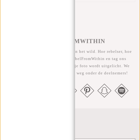
#REBELFROMWITHIN
We zien onze coole tassen graag in het wild. Hoe rebelser, hoe
beter ;-) Deel je foto's met #RebelFromWithin en tag ons
@newrebelsbags Grote kans dat je foto wordt uitgelicht. We
geven elke maand een gratis tas weg onder de deelnemers!
Nieuwsbrief