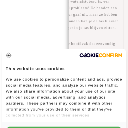
polyester, dit betekend dat de tas waterafstotend is, een
kleine regenbui is dus geen enkel probleem! De banden aan
de zijkant zien er niet alleen super gaaf uit, maar ze hebben
ook nog een functie. Door deze banden kan je de tas kleiner
maken waardoor je spullen steviger in je tas blijven zitten.
Wat past er allemaal in?
Veel opbergruimte door het ruime hoofdvak dat eenvoudig
te vergroten of verkleinen is door het oprol gedeelte aan de
bovenkant. Hierdoor kun je tot 10 cm meer ruimte creëren!
Het hoofdvak is afsluitbaar door een ritssluiting (en
This website uses cookies
opgerold door een kliksysteem). In het hoofdvak zit een
extra ritsvak en een gevoerd laptopvak (36x27 cm). Op de
We use cookies to personalize content and ads, provide
voorkant van de rugzak zit ook een extra ritsvak, handig
social media features, and analyze our website traffic.
voor kleine spullen waar je snel bij moet kunnen.
We also share information about your use of our site
with our social media, advertising, and analytics
Leuke details:
partners. These partners may combine it with other
Door een band achterop het rugpaneel kan je de tas
information you've provided to them or that they've
gemakkelijk vastzetten aan het uittrekbare handvat van je
collected from your use of their services.
koffer (zonder dat de tas valt). Ideaal dus om mee te reizen!
De tas en de ritsen zijn waterafstotend, een kleine regenbui