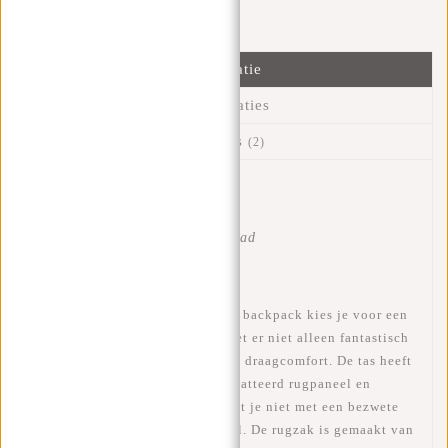
Verstuur bericht
Informatie
Specificaties
Reviews
(2)
Artikelnummer:
51.129719
Beschikbaarheid:
Op voorraad
Levertijd:
✓ Op voorraad
Waarom deze Solar tas?
Wanneer je kiest voor deze Solar backpack kies je voor een
luxe en moderne tas. De Solar ziet er niet alleen fantastisch
uit maar, heeft ook een maximaal draagcomfort. De tas heeft
verstelbare schouderbanden, gewatteerd rugpaneel en
rugventilatie wat ervoor zorgt dat je niet met een bezwete
rug aankomt op je werk of school. De rugzak is gemaakt van