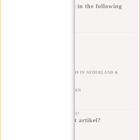
Buy now, pay later
This product is available in the following
variants:
Aan verlanglijst toevoegen
Trustpilot reviews
GRATIS VERZENDEN V.A. €49 IN NEDERLAND &
BELGIË
KLARNA ACHTERAF BETALEN
100 DAGEN RETOURRECHT
Heb je een vraag over dit artikel?
Ik help je graag!