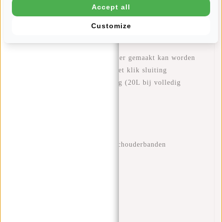
Accept all
is dus geen probleem met deze Solar!
Bovenaan de tas zit een handvat, hiermee kan je de tas
Customize
ergens ophangen.
Eigenschappen:
Banden waarmee de tas kleiner gemaakt kan worden
Rolltop aan de bovenzijde met klik sluiting
Een hoofdvak met ritssluiting (20L bij volledig
uitrollen)
Laptopvak (>15.6")
Binnenvak met ritssluiting
Voorvak met ritssluiting
Verstelbare en gewatteerde schouderbanden
Maximaal draagcomfort
Handvat
20L
Geschikt voor op een koffer