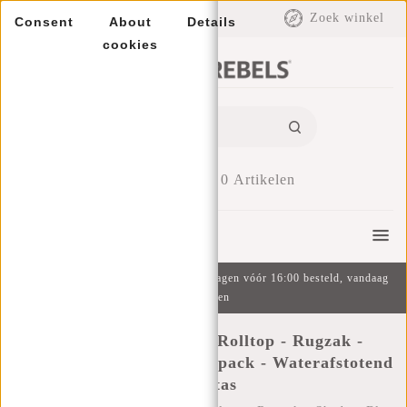
EUR
Zoek winkel
Consent
About
Details
cookies
0
Artikelen
Menu
Gratis verzending v.a. €49 | Op werkdagen vóór 16:00 besteld, vandaag
verzonden
New Rebels ® Solar - Rolltop - Rugzak -
Shadow Blue - 20L - Backpack - Waterafstotend
- Rugtas