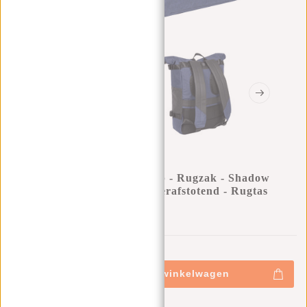
New Rebels ® Solar - Rolltop - Rugzak - Shadow
Blue - 20L - Backpack - Waterafstotend - Rugtas
0
0
:
0
0
:
0
0
:
0
0
€24,95
€37,95
+
Toevoegen aan winkelwagen
-