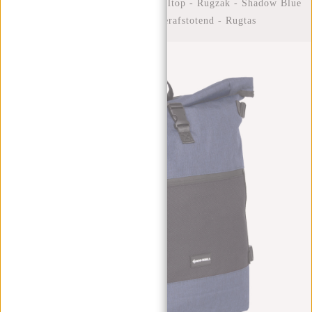
Home
/
New Rebels ® Solar - Rolltop - Rugzak - Shadow Blue
- 20L - Backpack - Waterafstotend - Rugtas