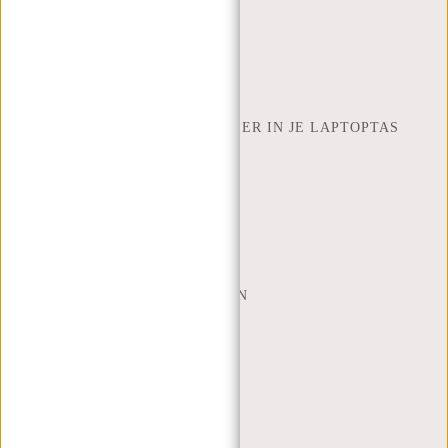
INSPIRATIE
ZOEK WINKEL
NEW REBELS
HOEVEEL INCH LAPTOP PAST ER IN JE LAPTOPTAS
OVER ONS
ALGEMENE VOORWAARDEN
PRIVACY POLICY
BEDRIJFSINFORMATIE
SITEMAP
TRUSTPILOT BEOORDELINGEN
BLOG
WERKEN BIJ NEW REBELS
KERSTPAKKETTEN
MIJN ACCOUNT