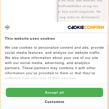
We zien onze coole tassen graag in het wild. Hoe rebelser, hoe
beter ;-) Deel je foto's met #RebelFromWithin en tag ons
@newrebelsbags Grote kans dat je foto wordt uitgelicht. We
geven elke maand een gratis tas weg onder de deelnemers!
This website uses cookies
We use cookies to personalize content and ads, provide
social media features, and analyze our website traffic.
Nieuwsbrief
We also share information about your use of our site
with our social media, advertising, and analytics
partners. These partners may combine it with other
information you've provided to them or that they've
collected from your use of their services.
YES!
Accept all
10% korting op je volgende bestelling
Customize