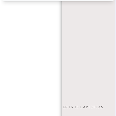
KLANTENSERVICE
MA T/M VRIJ - 9:00 - 17:00
(+31) 085-130 68 40
WEBSHOP@NEW-REBELS.COM
VEELGESTELDE VRAGEN
CONTACT
BESTELLEN EN VERZENDEN
RETOUREN EN GARANTIE
BETAALMETHODES
INSPIRATIE
ZOEK WINKEL
NEW REBELS
HOEVEEL INCH LAPTOP PAST ER IN JE LAPTOPTAS
OVER ONS