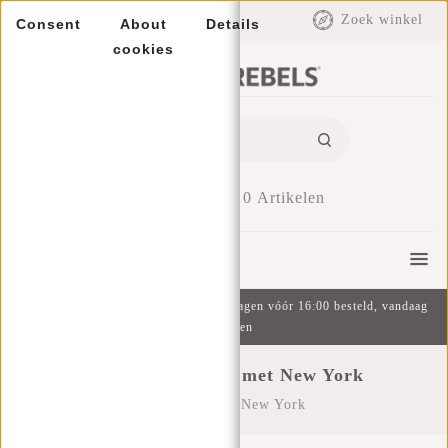
EUR
Zoek winkel
Consent
About
Details
cookies
0
Artikelen
Menu
Gratis verzending v.a. €49 | Op werkdagen vóór 16:00 besteld, vandaag
verzonden
Producten getagd met New York
Home
/
Tags
/
New York