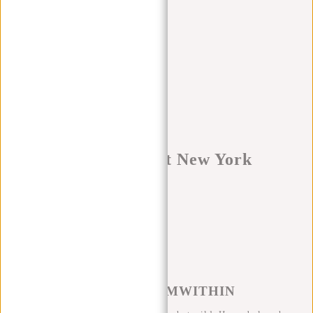
Apply filters
Producten getagd met New York
Producten
Filter
Sorteren op
#REBELFROMWITHIN