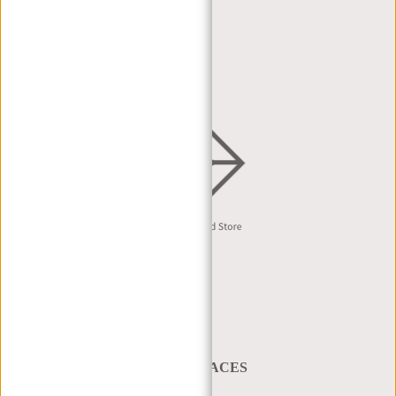
DEALER PORTAL
DEALER AANVRAAG
DISTRIBUTIE & B2B
Nederlands
A BAG THAT TAKES YOU PLACES