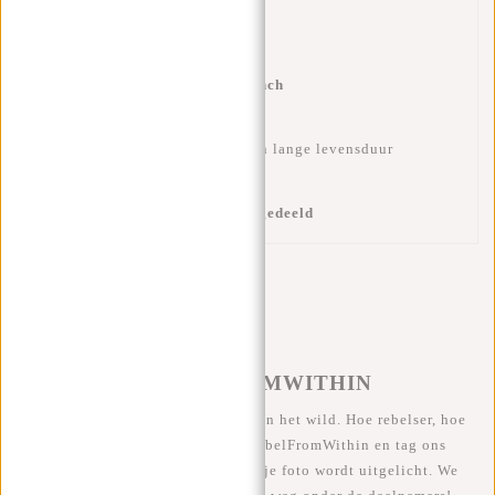
✔
Modern en strak design
✔
Ruimte voor laptop tot ±16 inch
✔
Duurzaam materiaal
voor een lange levensduur
✔
Lichtgewicht en praktisch ingedeeld
#REBELFROMWITHIN
We zien onze coole tassen graag in het wild. Hoe rebelser, hoe
beter ;-) Deel je foto's met #RebelFromWithin en tag ons
@newrebelsbags Grote kans dat je foto wordt uitgelicht. We