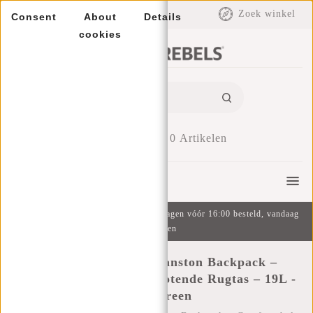
EUR
Zoek winkel
Consent
About
Details
cookies
0
Artikelen
Menu
Gratis verzending v.a. €49 | Op werkdagen vóór 16:00 besteld, vandaag
verzonden
New Rebels Valor Cranston Backpack –
Comfortabele Waterafstotende Rugtas – 19L -
Salie Green