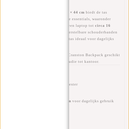
regen en spatwater.
Met zijn afmetingen van
28 × 16 × 44 cm
biedt de tas
voldoende ruimte voor dagelijkse essentials, waaronder
boeken, notitieblokken en zelfs een laptop tot
circa 16
inch
. Dankzij de comfortabele, verstelbare schouderbanden
en het lichte ontwerp is deze rugtas ideaal voor dagelijks
gebruik.
De strakke, nette look maakt de Cranston Backpack geschikt
voor iedere gelegenheid – van studie tot kantoor.
Verkooppunten
✔
Waterafstotend
900D PU Polyester
✔
Comfortabele schouderbanden
voor dagelijks gebruik
✔
Perfect voor school of werk