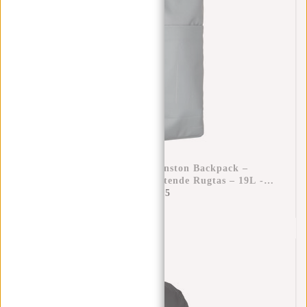
New Rebels Valor Cranston Backpack –
Comfortabele Waterafstotende Rugtas – 19L -
Salie Green
€59,95