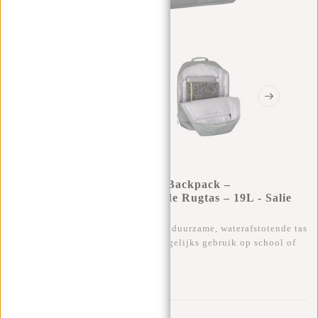
New Rebels Valor Cranston Backpack –
Comfortabele Waterafstotende Rugtas – 19L - Salie
Green
De Valor Cranston Backpack is een duurzame, waterafstotende tas
met een nette look, perfect voor dagelijks gebruik op school of
werk.
0
0
:
0
0
:
0
0
:
0
0
€59,95