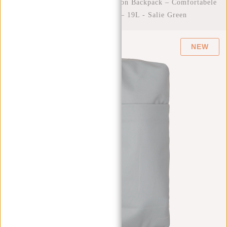
Home
/
New Rebels Valor Cranston Backpack – Comfortabele
Waterafstotende Rugtas – 19L - Salie Green
NEW