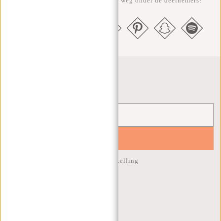
geven elke maand een gratis tas weg onder de deelnemers!
Nieuwsbrief
YES!
10% korting op je volgende bestelling
KLANTENSERVICE