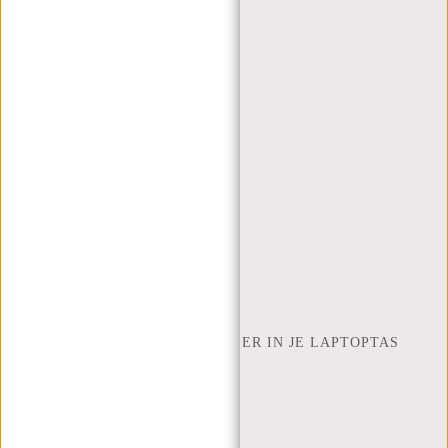
MA T/M VRIJ - 9:00 - 17:00
(+31) 085-130 68 40
WEBSHOP@NEW-REBELS.COM
VEELGESTELDE VRAGEN
CONTACT
BESTELLEN EN VERZENDEN
RETOUREN EN GARANTIE
BETAALMETHODES
INSPIRATIE
ZOEK WINKEL
NEW REBELS
HOEVEEL INCH LAPTOP PAST ER IN JE LAPTOPTAS
OVER ONS
ALGEMENE VOORWAARDEN
PRIVACY POLICY