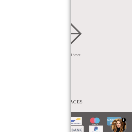
DISTRIBUTIE & B2B
Nederlands
A BAG THAT TAKES YOU PLACES
1