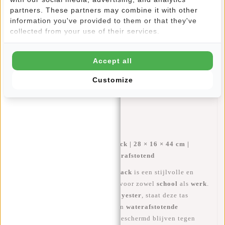
partners. These partners may combine it with other
information you've provided to them or that they've
collected from your use of their services.
Informatie
Accept all
Specificaties
Customize
Reviews
(0)
Artikelnummer:
51.148218
Beschikbaarheid:
Op voorraad
Valor – Cranston Backpack Black | 28 × 16 × 44 cm |
100% 900D PU Polyester | Waterafstotend
De
Valor Cranston Backpack Black
is een stijlvolle en
functionele rugtas die perfect is voor zowel
school
als
werk
.
Gemaakt van
100% 900D PU Polyester
, staat deze tas
garant voor
duurzaamheid
en een
waterafstotende
buitenkant, zodat jouw spullen beschermd blijven tegen