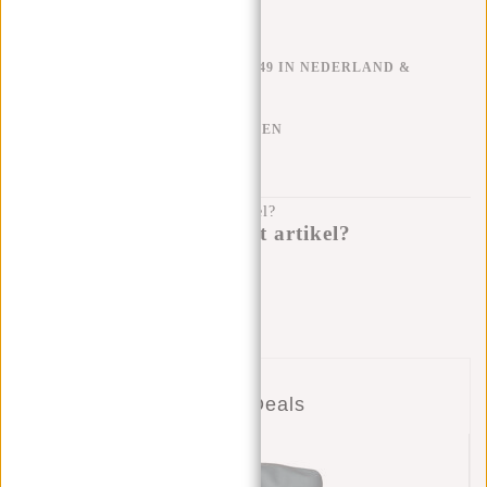
GRATIS VERZENDEN V.A. €49 IN NEDERLAND &
BELGIË
KLARNA ACHTERAF BETALEN
100 DAGEN RETOURRECHT
Heb je een vraag over dit artikel?
Ik help je graag!
Verstuur bericht
Combi Deals