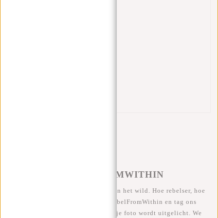
Eigenschappen
Afmetingen: 34x16x49 cm
Inhoud: 27 liter
100% nylon
Waterafstotend
Laptopvak 15.6 inch
2 flessenhouders
Gewatteerde achterkant
Borstsluiting
#REBELFROMWITHIN
We zien onze coole tassen graag in het wild. Hoe rebelser, hoe
beter ;-) Deel je foto's met #RebelFromWithin en tag ons
@newrebelsbags Grote kans dat je foto wordt uitgelicht. We