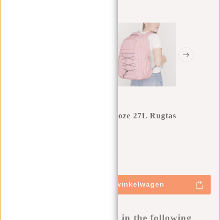
New Rebels Vince Leander Roze 27L Rugtas
Waterafstotend Laptop 14"
0
0
:
0
0
:
0
0
:
0
0
€49,95
+
Toevoegen aan winkelwagen
-
Buy now, pay later
This product is available in the following