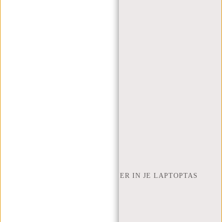
MA T/M VRIJ - 9:00 - 17:00
(+31) 085-130 68 40
WEBSHOP@NEW-REBELS.COM
VEELGESTELDE VRAGEN
CONTACT
BESTELLEN EN VERZENDEN
RETOUREN EN GARANTIE
BETAALMETHODES
INSPIRATIE
ZOEK WINKEL
NEW REBELS
HOEVEEL INCH LAPTOP PAST ER IN JE LAPTOPTAS
OVER ONS
ALGEMENE VOORWAARDEN
PRIVACY POLICY