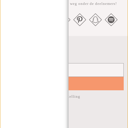
geven elke maand een gratis tas weg onder de deelnemers!
Nieuwsbrief
YES!
10% korting op je volgende bestelling
KLANTENSERVICE