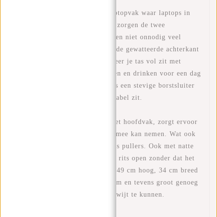
Deze mooie rugtas heeft een laptopvak waar laptops in
passen tot 15.6 inch. Daarnaast zorgen de twee
flessenhouders dat je drinkflessen niet onnodig veel
ruimte innemen in je tas. Door de gewatteerde achterkant
voelt de tas ook licht aan wanneer je tas vol zit met
boeken voor je schooldag of eten en drinken voor een dag
in de natuur. Verder heeft de tas een stevige borstsluiter
waardoor de rugtas erg comfortabel zit.
Het tweede vak, het vak voor het hoofdvak, zorgt ervoor
dat je al je essentials geordend mee kan nemen. Wat ook
ideaal is aan deze tas zijn de rits pullers. Ook met natte
of zweterige handen maak je de rits open zonder dat het
telkens uit je hand glipt. Hij is 49 cm hoog, 34 cm breed
en is 16 cm diep, mooi handzaam en tevens groot genoeg
om al je benodigde spullen in kwijt te kunnen.