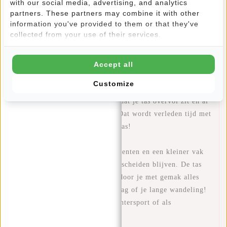
with our social media, advertising, and analytics
Specificaties
partners. These partners may combine it with other
information you've provided to them or that they've
Reviews
(0)
collected from your use of their services.
Artikelnummer:
51.141713
Accept all
Beschikbaarheid:
Op voorraad
Levertijd:
✓ Op voorraad
Customize
Heb jij ook vaak het probleem dat je tas overvol zit en al
je spullen door elkaar liggen? Dat wordt verleden tijd met
deze handige en praktische rugtas!
Door het grote hoofdcompartimenten en een kleiner vak
kunnen al jouw spullen goed gescheiden blijven. De tas
heeft een inhoud van 27L waardoor je met gemak alles
mee kan nemen voor je schooldag of je lange wandeling!
De tas is ook ideaal voor de wintersport of als
laptoprugzak voor op de fiets.