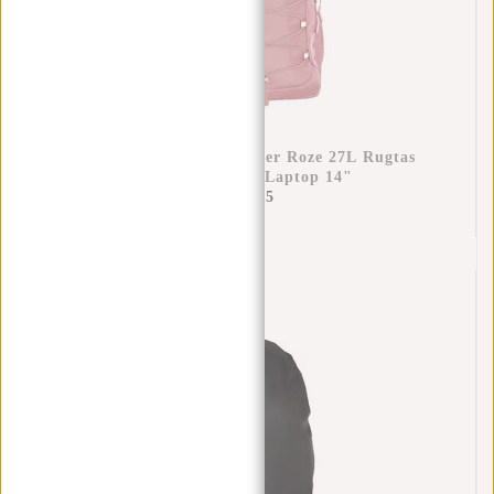
New Rebels Vince Leander Roze 27L Rugtas
Waterafstotend Laptop 14"
€49,95