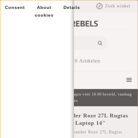
EUR
Zoek winkel
Consent
About
Details
cookies
0
Artikelen
Menu
Gratis verzending v.a. €49 | Op werkdagen vóór 16:00 besteld, vandaag
verzonden
New Rebels Vince Leander Roze 27L Rugtas
Waterafstotend Laptop 14"
Home
/
New Rebels Vince Leander Roze 27L Rugtas