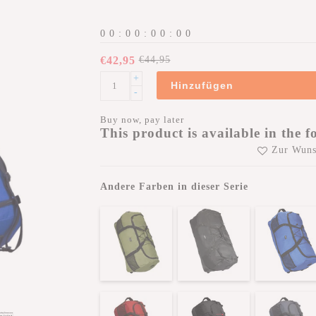
0
0
:
0
0
:
0
0
:
0
0
€42,95
€44,95
+
Hinzufügen
-
Buy now, pay later
This product is available in the f
Zur Wuns
Andere Farben in dieser Serie