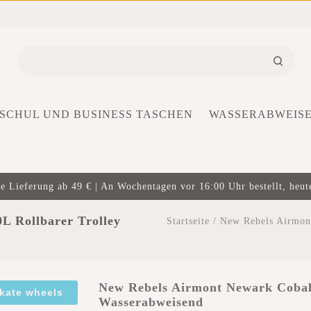
SCHUL UND BUSINESS TASCHEN
WASSERABWEIS
e Lieferung ab 49 € | An Wochentagen vor 16:00 Uhr bestellt, heut
L Rollbarer Trolley
Startseite
/
New Rebels Airmont
New Rebels Airmont Newark Cobalt
skate wheels
Wasserabweisend