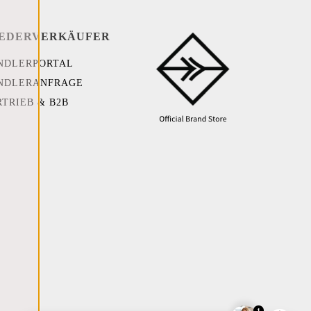
EDERVERKÄUFER
NDLERPORTAL
NDLERANFRAGE
RTRIEB & B2B
1