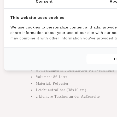
Consent
Abo
Artikelnummer::
21.101102
Verfügbarkeit:
Auf Lager
This website uses cookies
Lieferzeit:
✓ Auf Lager
We use cookies to personalize content and ads, provide 
share information about your use of our site with our so
Diese Reisetasche von New Rebels ist sehr leicht un
may combine it with other information you've provided to
zusammenrollen, so dass Sie sie z.B. im Handgepä
An der Unterseite der Reisetasche befindet sich ei
Eigenschaften
C
Abmessungen: H 36 x B 75 x T 32 cm
Abmessungen mit zusätzlicher Reißverschluss:
Volumen: 86 Liter
Material: Polyester
Leicht aufrollbar (38x10 cm)
2 kleinere Taschen an der Außenseite