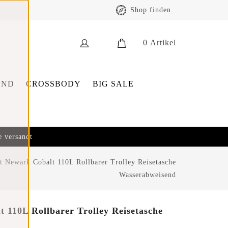
Shop finden
0
Artikel
END
CROSSBODY
BIG SALE
e versandt
 Newark Cobalt 110L Rollbarer Trolley Reisetasche
Wasserabweisend
 110L Rollbarer Trolley Reisetasche