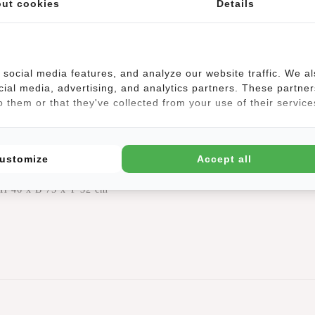
ut cookies
Details
social media features, and analyze our website traffic. We a
cial media, advertising, and analytics partners. These partner
d dank der Griffe an der Oberseite und an der Seite sehr einfach zu b
 them or that they've collected from your use of their service
ck mitnehmen können.
n zusätzlicher Reißverschluss, so dass das Fassungsvermögen der Reise
ustomize
Accept all
 H 46 x B 75 x T 32 cm