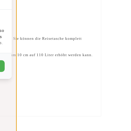
lso
s
edienen. Sie können die Reisetasche komplett
s.
tasche um 10 cm auf 110 Liter erhöht werden kann.