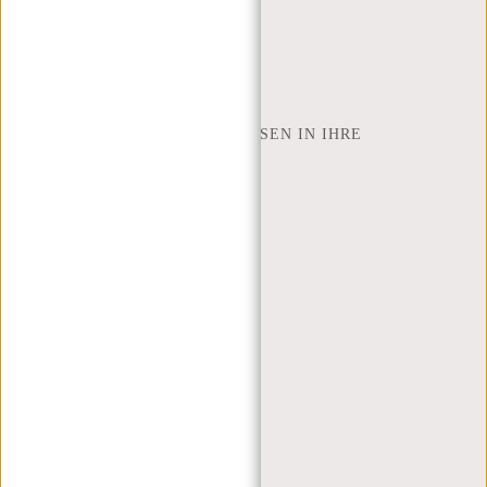
INSPIRATION
SHOP FINDEN
NEW REBELS
WIE VIELE ZOLL LAPTOP PASSEN IN IHRE
LAPTOPTASCHE
ÜBER UNS
GESCHÄFTSBEDINGUNGEN
PRIVACY POLICY
IMPRESSUM
SITEMAP
TRUSTPILOT BEWERTUNGEN
BLOG
ARBEITEN BEI NEW REBELS
WEIHNACHTSGESCHENK