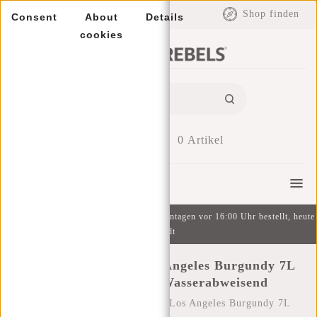
EUR
Shop finden
Consent
About
Details
cookies
0
Artikel
Menu
Kostenlose Lieferung ab 49 € | An Wochentagen vor 16:00 Uhr bestellt, heute
versandt
New Rebels Bruce Los Angeles Burgundy 7L
Rolltop Rucksack Wasserabweisend
Startseite
/
New Rebels Bruce Los Angeles Burgundy 7L