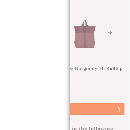
New Rebels Bruce Los Angeles Burgundy 7L Rolltop
Rucksack Wasserabweisend
0
0
:
0
0
:
0
0
:
0
0
€34,95
+
Hinzufügen
-
Buy now, pay later
This product is available in the following