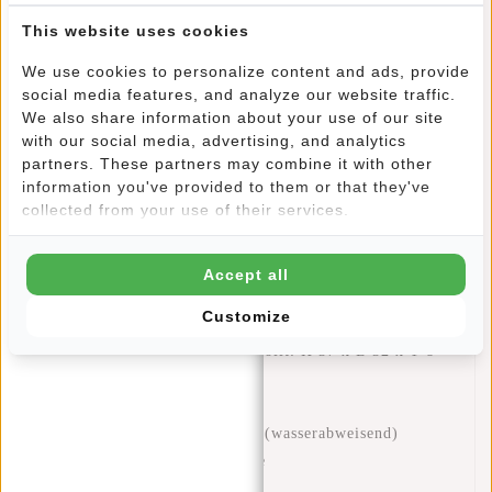
Zoll passt problemlos hinein!
This website uses cookies
We use cookies to personalize content and ads, provide
KOMFORTABEL - Durch die verstellbaren Schultergurte
social media features, and analyze our website traffic.
können Sie den Bruce Los Angeles in der Höhe tragen,
We also share information about your use of our site
die Ihnen gefällt. Die Tasche ist leicht, daher leicht zu
with our social media, advertising, and analytics
tragen. Aufgrund der geringen Größe, aber des großen
partners. These partners may combine it with other
information you've provided to them or that they've
Inhalts, ist dies eine ideale Tasche für Reisen, ins Büro
collected from your use of their services.
oder zur Schule.
Spezifikationen
Accept all
Externe Abmessungen aufgerollt: H 29 x B 32 x T 8
Customize
cm
Externe Abmessungen ausgerollt: H 37 x B 32 x T 8
cm
Volumen: 7 Liter
Material: 100% Polyurethan (wasserabweisend)
Hochwertige Reißverschlüsse
Tragegriff