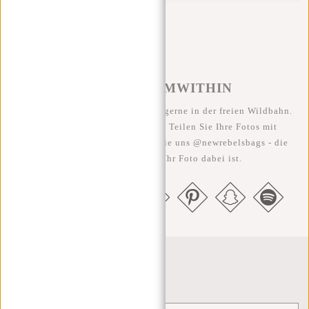
#REBELFROMWITHIN
Wir sehen unsere coolen Taschen gerne in der freien Wildbahn.
Je rebellischer, desto besser ;-) Teilen Sie Ihre Fotos mit
#RebelFromWithin und taggen Sie uns @newrebelsbags - die
Chance ist groß, dass Ihr Foto dabei ist.
Newsletter