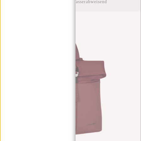
Rolltop Rucksack Wasserabweisend