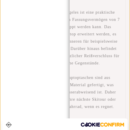
STORAGE - Der Bruce Los Angeles ist eine praktische
Aufbewahrungstasche mit einem Fassungsvermögen von 7
Litern, die auf 9 Liter ausgeklappt werden kann. Das
Hauptfach kann durch eine Rolltop erweitert werden, es
gibt zwei Einschubtaschen im Inneren für beispielsweise
Ihr Telefon und Ihre Schlüssel. Darüber hinaus befindet
sich auf der Rückseite ein zusätzlicher Reißverschluss für
schnellen Zugriff auf wesentliche Gegenstände.
WASSERABWEISEND - Die Laptoptaschen sind aus
wasserdichtem PU/Polyurethan-Material gefertigt, was
bedeutet, dass der Rucksack wasserabweisend ist. Daher
ist diese Reisetasche ideal für Ihre nächste Skitour oder
als Laptop-Rucksack auf dem Fahrrad, wenn es regnet.
LAPTOP - Der Bruce Los Angeles Small verfügt nicht
über ein separates Laptop-Fach, aber ein Laptop mit 13,3