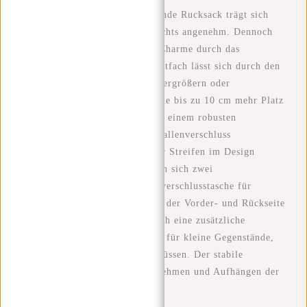
Dieser trendige, wasserabweisende Rucksack trägt sich
aufgrund seines geringen Gewichts angenehm. Dennoch
behält dieser Rucksack seinen Charme durch das
ansprechende Design. Das Hauptfach lässt sich durch den
Rolltop-Bereich oben einfach vergrößern oder
verkleinern. Dadurch können Sie bis zu 10 cm mehr Platz
schaffen. Das Hauptfach ist mit einem robusten
Reißverschluss und einem Schnallenverschluss
verschließbar, der als schwarzer Streifen im Design
verläuft. Im Hauptfach befinden sich zwei
Einschubtaschen und eine Reißverschlusstasche für
beispielsweise Ihr Telefon. Auf der Vorder- und Rückseite
des Rucksacks befindet sich auch eine zusätzliche
Reißverschlusstasche, praktisch für kleine Gegenstände,
auf die Sie schnell zugreifen müssen. Der stabile
Tragegriff erleichtert das Aufnehmen und Aufhängen der
Tasche.