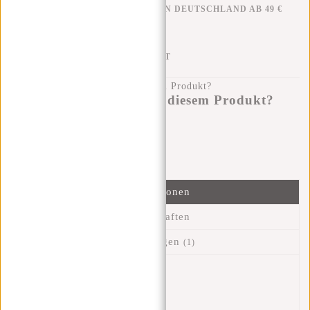
KOSTENLOSER VERSAND IN DEUTSCHLAND AB 49 €
KLARNA NACHZAHLUNG
100 TAGE RÜCKGABERECHT
Haben Sie eine Frage zu diesem Produkt?
Ich helfe Ihnen gerne!
Nachricht senden
Informationen
Eigenschaften
Bewertungen
(1)
Artikelnummer::
51.143824
Verfügbarkeit:
Auf Lager
Lieferzeit:
✓ Auf Lager