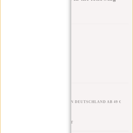
variants:
Zur Wunschliste hinzufügen
Andere Farben in dieser Serie
KOSTENLOSER VERSAND IN DEUTSCHLAND AB 49 €
KLARNA NACHZAHLUNG
100 TAGE RÜCKGABERECHT