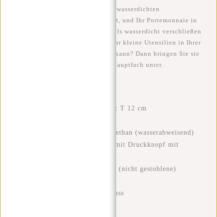
Vordertasche, die sich mit einem wasserdichten
Reißverschluss verschließen lässt, und Ihr Portemonnaie in
der Gesäßtasche, die sich ebenfalls wasserdicht verschließen
lässt. Und haben Sie noch ein paar kleine Utensilien in Ihrer
Tasche, die man leicht verlieren kann? Dann bringen Sie sie
in der Reißverschlusstasche im Hauptfach unter.
Merkmale
Abmessungen: H 32 x B 27 x T 12 cm
Fassungsvermögen: 10 Liter
Hergestellt aus 100% Polyurethan (wasserabweisend)
Reißverschluss und Klappe, mit Druckknopf mit
Magnet
Hauptfach, Vordertasche und (nicht gestohlene)
Gesäßtasche
Innentasche mit Reißverschluss
Stifttasche im Hauptfach