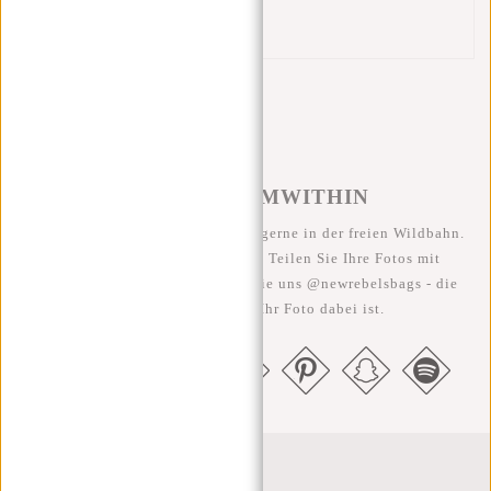
Verstellbare Schultergurte
Stabiler Griff
#REBELFROMWITHIN
Wir sehen unsere coolen Taschen gerne in der freien Wildbahn.
Je rebellischer, desto besser ;-) Teilen Sie Ihre Fotos mit
#RebelFromWithin und taggen Sie uns @newrebelsbags - die
Chance ist groß, dass Ihr Foto dabei ist.