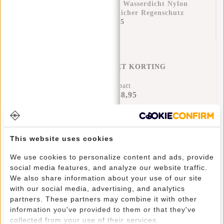
Regenüberzug Rucksack Wasserdicht Nylon
25x13x40 Cm – Zusätzlicher Regenschutz
€11,95
REGENHOES MET KORTING
19% Rabatt
€38,95
€46,90
Hinzufügen
This website uses cookies
We use cookies to personalize content and ads, provide
social media features, and analyze our website traffic.
Informationen
We also share information about your use of our site
with our social media, advertising, and analytics
Eigenschaften
partners. These partners may combine it with other
information you've provided to them or that they've
Bewertungen
(10)
collected from your use of their services.