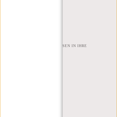
RÜCKGABE UND GARANTIE
ZAHLUNGSMETHODEN
INSPIRATION
SHOP FINDEN
NEW REBELS
WIE VIELE ZOLL LAPTOP PASSEN IN IHRE
LAPTOPTASCHE
ÜBER UNS
GESCHÄFTSBEDINGUNGEN
PRIVACY POLICY
IMPRESSUM
SITEMAP
TRUSTPILOT BEWERTUNGEN
BLOG
ARBEITEN BEI NEW REBELS