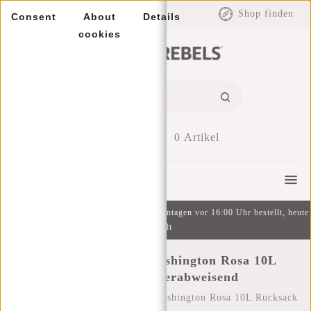
EUR
Shop finden
Consent
About
Details
cookies
0
Artikel
Menu
Kostenlose Lieferung ab 49 € | An Wochentagen vor 16:00 Uhr bestellt, heute
versandt
New Rebels Daley Washington Rosa 10L
Rucksack Wasserabweisend
Startseite
/
New Rebels Daley Washington Rosa 10L Rucksack