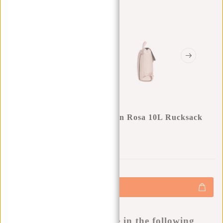
New Rebels Daley Washington Rosa 10L Rucksack
Wasserabweisend
0
0
:
0
0
:
0
0
:
0
0
€34,95
+
Hinzufügen
-
Buy now, pay later
This product is available in the following