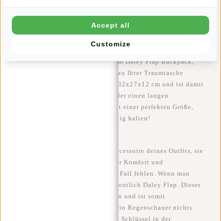
Artikelnummer::
51.131213
Verfügbarkeit:
Auf Lager
Accept all
Lieferzeit:
✓ Auf Lager
Customize
Halten Sie Ausschau nach unserem Daley Flap Backpack,
denn dieser Rucksack könnte so zu Ihrer Traumtasche
werden! Der Daley hat die Maße 32x27x12 cm und ist damit
perfekt für einen Tagesausflug oder einen langen
Einkaufstag. Also eine Tasche mit einer perfekten Größe,
was wir heutzutage für sehr wichtig halten!
Die Tasche ist das auffälligste Accessoire deines Outfits, sie
muss also modisch aussehen. Aber Komfort und
Funktionalität dürfen auf keinen Fall fehlen. Wenn man
Funktionalität sagt, sagt man eigentlich Daley Flap. Dieser
Rucksack besteht aus Polyurethan und ist somit
wasserabweisend, so dass Ihnen ein Regenschauer nichts
anhaben kann. Verstauen Sie Ihre Schlüssel in der