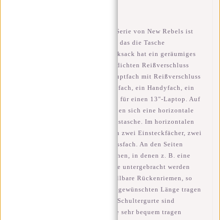
Verfügbarkeit:
Auf Lager
Dieser Rucksack aus der Harper-Serie von New Rebels ist
aus80% PU 20% Nylon gefertigt, das die Tasche
wasserabweisend macht. Der Rucksack hat ein geräumiges
Hauptfach, das mit einem wasserdichten Reißverschluss
geschlossen werden kann. Im Hauptfach mit Reißverschluss
befinden sich ein Reißverschlussfach, ein Handyfach, ein
Einsteckfach und ein Laptopfach für einen 13"-Laptop. Auf
der Vorderseite der Tasche befinden sich eine horizontale
und eine vertikale Reißverschlusstasche. Im horizontalen
Reißverschlussfach befinden sich zwei Einsteckfächer, zwei
Stiftfächer und ein Reißverschlussfach. An den Seiten
befinden sich zwei Einschubtaschen, in denen z. B. eine
Wasserflasche und/oder eine Dose untergebracht werden
kann. Die Tasche hat zwei verstellbare Rückenriemen, so
dass Sie die Tasche immer in der gewünschten Länge tragen
können. Das Rückenteil und die Schultergurte sind
gepolstert, so dass Sie die Tasche sehr bequem tragen