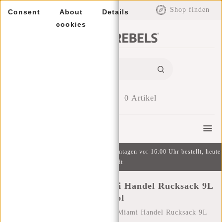
EUR
Shop finden
Consent
About
Details
cookies
0
Artikel
Menu
Kostenlose Lieferung ab 49 € | An Wochentagen vor 16:00 Uhr bestellt, heute
versandt
New Rebels Ferron Miami Handel Rucksack 9L
Petrol
Startseite
/
New Rebels Ferron Miami Handel Rucksack 9L