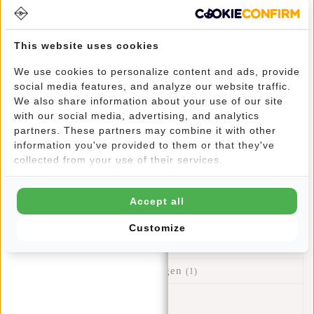
€11,95
This website uses cookies
REGENHOES MET KORTING
We use cookies to personalize content and ads, provide
social media features, and analyze our website traffic.
12% Rabatt
We also share information about your use of our site
€63,95
€71,90
with our social media, advertising, and analytics
partners. These partners may combine it with other
Hinzufügen
information you've provided to them or that they've
collected from your use of their services.
Accept all
Informationen
Customize
Eigenschaften
Bewertungen
(1)
Artikelnummer::
51.150375