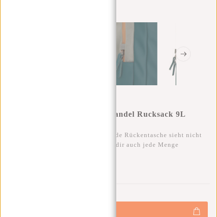
New Rebels Ferron Miami Handel Rucksack 9L
Petrol
Diese trendige und wasserabweisende Rückentasche sieht nicht
nur superlässig aus, sondern bietet dir auch jede Menge
Stauraum.
0
0
:
0
0
:
0
0
:
0
0
€59,95
+
Hinzufügen
-