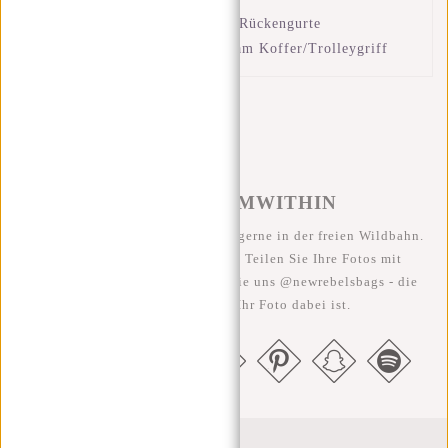
Verstellbare und gepolsterte Rückengurte
Gepäckgurt zum Anbringen am Koffer/Trolleygriff
#REBELFROMWITHIN
Wir sehen unsere coolen Taschen gerne in der freien Wildbahn.
Je rebellischer, desto besser ;-) Teilen Sie Ihre Fotos mit
#RebelFromWithin und taggen Sie uns @newrebelsbags - die
Chance ist groß, dass Ihr Foto dabei ist.