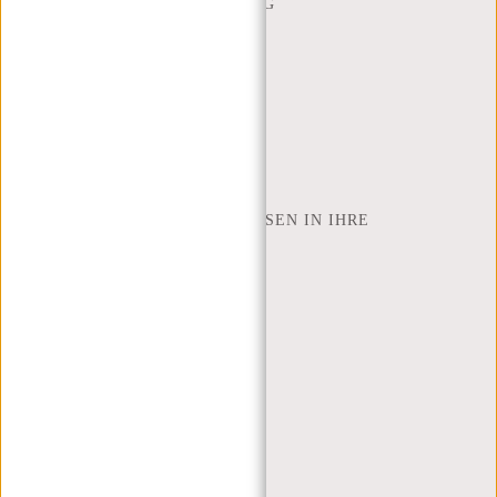
BESTELLUNG UND LIEFERUNG
RÜCKGABE UND GARANTIE
ZAHLUNGSMETHODEN
INSPIRATION
SHOP FINDEN
NEW REBELS
WIE VIELE ZOLL LAPTOP PASSEN IN IHRE
LAPTOPTASCHE
ÜBER UNS
GESCHÄFTSBEDINGUNGEN
PRIVACY POLICY
IMPRESSUM
SITEMAP
TRUSTPILOT BEWERTUNGEN
BLOG