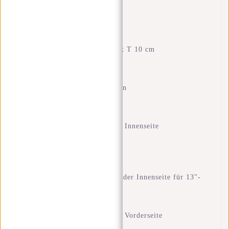
können.
Eigenschaften
Abmessungen: H 39 x B 26 x T 10 cm
Volumen: 9 Liter
Gewicht: 860 Gramm
Material: 80% PU 20% Nylon
Wasserfeste Reißverschlüsse
Seitentaschen
Reißverschlusstasche auf der Innenseite
Griffe oben
Innere Handytasche
Innere Schlupftasche
Gepolstertes Laptopfach auf der Innenseite für 13"-
Laptop
Reißverschlusstaschen vorne
Reißverschlusstasche auf der Vorderseite
Gepolsterte Rückseite