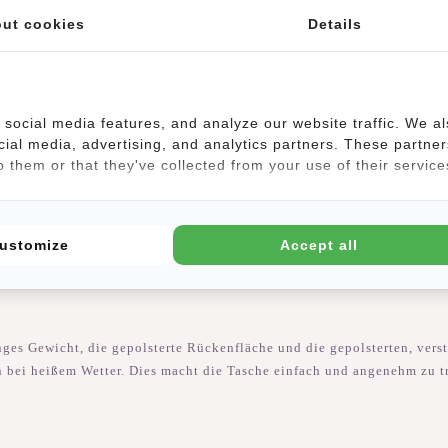
ut cookies
Details
r-Hauptfachs, das sich leicht von 43 cm auf 53 cm und auf 21 Liter v
ur Schule, zur Arbeit oder in den nächsten Urlaub. Darüber hinaus gibt
social media features, and analyze our website traffic. We a
r Handy zum Beispiel.
cial media, advertising, and analytics partners. These partner
 them or that they've collected from your use of their service
serdichtem PU/Polyurethan-Material und nylon gefertigt, d.h. der 
ustomize
Accept all
ptopfach (35x26 cm), das einem 15.6-Zoll-Laptop entspricht. Das Lapt
n- und Außenseite des Rucksacks lässt sich das Laptop-Zubehör leicht
s Gewicht, die gepolsterte Rückenfläche und die gepolsterten, vers
n bei heißem Wetter. Dies macht die Tasche einfach und angenehm zu t