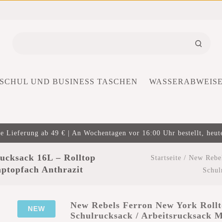
SCHUL UND BUSINESS TASCHEN
WASSERABWEIS
e Lieferung ab 49 € | An Wochentagen vor 16:00 Uhr bestellt, heut
ucksack 16L – Rolltop
Startseite
/
New Rebel
aptopfach Anthrazit
Schul
New Rebels Ferron New York Rollt
NEW
Schulrucksack / Arbeitsrucksack M