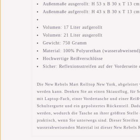
Außenmaße ausgerollt: H 53 x B 30 x T 13 cm
Außenmaße aufgerollt: H 43 x B 30 x T 13 cm
Volumen: 17 Liter aufgerollt
Volumen: 21 Liter ausgerollt
Gewicht: 750 Gramm
Material: 100% Polyurethan (wasserabweisend
Hochwertige Reißverschlüsse
Sicher: Reflexionsstreifen auf der Vorderseite
Die New Rebels Mart Rolltop New York, abgeleitet v
werden kann. Denken Sie an einen Skiausflug, für S
mit Laptop-Fach, einer Vordertasche und einer Reißv
Schultergurte und ein gepolstertes Rückenteil. Da
werden, wodurch die Tasche an ihrer größten Stelle 
praktisch, wenn Sie unterwegs sind. Dieser Streifen
wasserabweisenden Material ist dieser New Rebels 