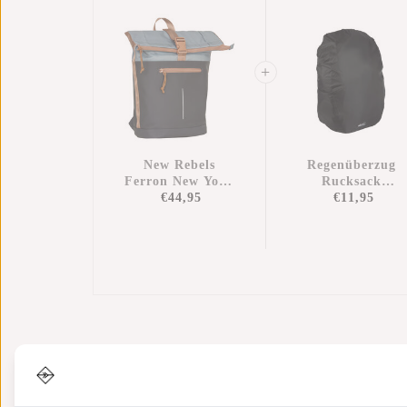
New Rebels
Regenüberzug
Ferron New York
Rucksack
Rolltop Rucksack
€44,95
Wasserdicht
€11,95
16L – Rolltop
Nylon 25x13x40
Schulrucksack /
Cm – Zusätzliche
Arbeitsrucksack
Regenschutz
Mit Laptopfach
Anthrazit
Informationen
Eigenschaften
Bewer