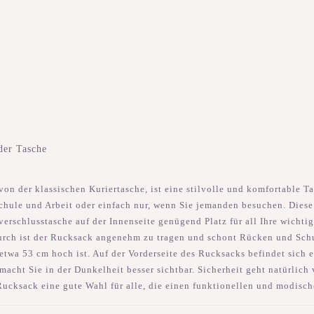
)
 der Tasche
on der klassischen Kuriertasche, ist eine stilvolle und komfortable T
chule und Arbeit oder einfach nur, wenn Sie jemanden besuchen. Dies
erschlusstasche auf der Innenseite genügend Platz für all Ihre wichti
durch ist der Rucksack angenehm zu tragen und schont Rücken und Sch
etwa 53 cm hoch ist. Auf der Vorderseite des Rucksacks befindet sich ei
 macht Sie in der Dunkelheit besser sichtbar. Sicherheit geht natürli
Rucksack eine gute Wahl für alle, die einen funktionellen und modis