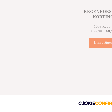
REGENHOES
KORTIN
15% Rabat
€48,
€56,90
Hinzufüge
r
tungen
(0)