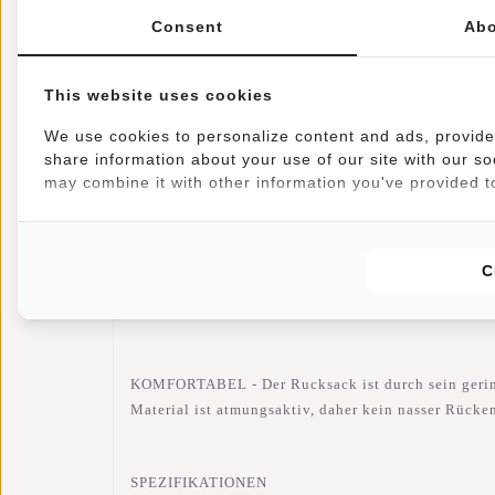
Artikelnummer::
51.147538
Consent
Abo
Verfügbarkeit:
Auf Lager
INHALT - Viel Stauraum dank des geräumigen 17-Lite
This website uses cookies
oberen Ende der Tasche abrollt. Ideal für den Weg z
We use cookies to personalize content and ads, provide 
Außenseite. Praktisch für Schlüssel, Reisepass ode
share information about your use of our site with our so
may combine it with other information you've provided to
WASSERABWEISEND - Die Laptoptaschen sind aus was
C
LAPTOP - Das Hauptfach enthält ein gepolstertes La
Reißverschluss verschließbaren Fächern an der Inne
KOMFORTABEL - Der Rucksack ist durch sein geringe
Material ist atmungsaktiv, daher kein nasser Rücke
SPEZIFIKATIONEN