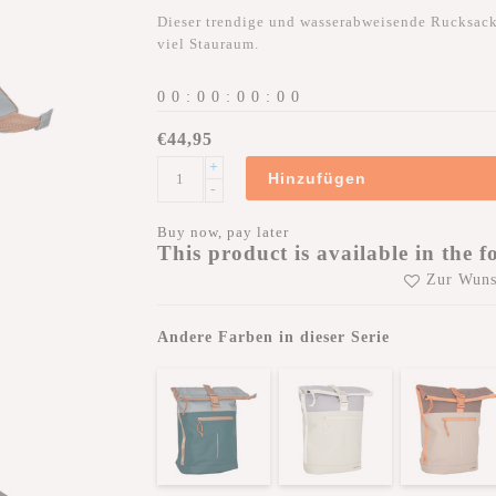
Dieser trendige und wasserabweisende Rucksack s
viel Stauraum.
0
0
:
0
0
:
0
0
:
0
0
€44,95
+
Hinzufügen
-
Buy now, pay later
This product is available in the f
Zur Wuns
Andere Farben in dieser Serie