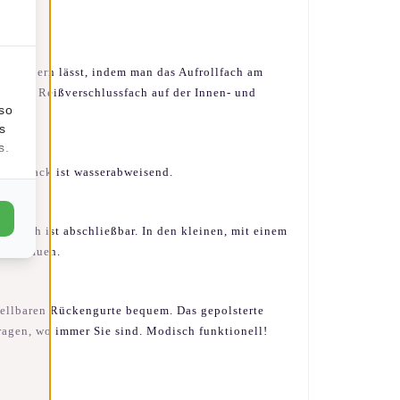
ergrößern lässt, indem man das Aufrollfach am
 es ein Reißverschlussfach auf der Innen- und
lso
s
s.
Rucksack ist wasserabweisend.
opfach ist abschließbar. In den kleinen, mit einem
 verstauen.
tellbaren Rückengurte bequem. Das gepolsterte
ragen, wo immer Sie sind. Modisch funktionell!