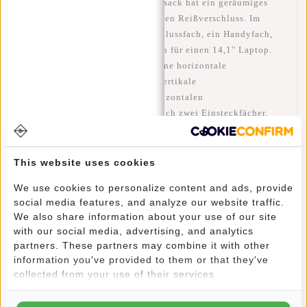
Tasche wasserdicht ist. Der Rucksack hat ein geräumiges
Hauptfach mit einem wasserdichten Reißverschluss. Im
Hauptfach gibt es ein Reißverschlussfach, ein Handyfach,
ein Steckfach und ein Laptopfach für einen 14,1'' Laptop.
Die Vorderseite der Tasche hat eine horizontale
Reißverschlusstasche und eine vertikale
Reißverschlusstasche. In der horizontalen
Reißverschlusstasche befinden sich zwei Einsteckfächer,
zwei Stiftfächer und eine Reißverschlusstasche. An beiden
Seiten befindet sich ein Einsteckfach für eine Wasserflasche.
Zwei verstellbare, gepolsterte Rückengurte und das
This website uses cookies
gepolsterte Rückenpanel machen diese Tasche bequem zu
We use cookies to personalize content and ads, provide
tragen.
social media features, and analyze our website traffic.
We also share information about your use of our site
Merkmale:
with our social media, advertising, and analytics
partners. These partners may combine it with other
Seitentaschen (2x)
information you've provided to them or that they've
Griffe oben (2x)
collected from your use of their services.
Hauptfach mit wasserdichtem Reißverschluss
verschließbar