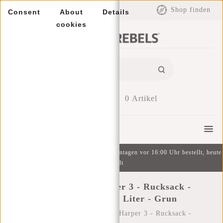
EUR
Shop finden
Consent
About
Details
cookies
0
Artikel
Menu
Kostenlose Lieferung ab 49 € | An Wochentagen vor 16:00 Uhr bestellt, heute
versandt
New Rebels ® Harper 3 - Rucksack -
Laptoptasche- 12 Liter - Grun
Startseite
/
New Rebels ® Harper 3 - Rucksack -