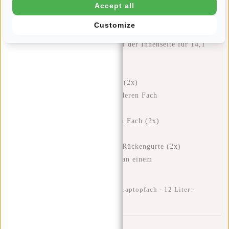
Accept all
Handytasche auf der Innenseite
Innentasche
Customize
Reißverschlusstasche auf der Innenseite
Gepolstertes Laptop-Fach auf der Innenseite für 14,1"
Laptop
Geeignet für A4-Dokumente
Reißverschlusstaschen vorne (2x)
Reißverschlusstasche im vorderen Fach
Stiftfach vorne (2x)
Eingangstaschen im vorderen Fach (2x)
Gepolstertes Rückenteil
Verstellbare und gepolsterte Rückengurte (2x)
Gepäckband zum Anbringen an einem
Koffer/Trolleygriff
New-Rebels ® Harper Rucksack Laptopfach - 12 Liter -
28x8x40cm - Beige