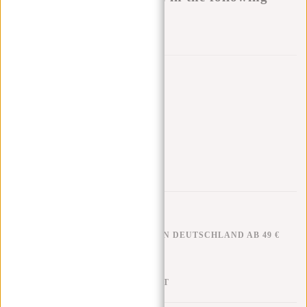
variants:
Zur Wunschliste hinzufügen
Andere Farben in dieser Serie
KOSTENLOSER VERSAND IN DEUTSCHLAND AB 49 €
KLARNA NACHZAHLUNG
100 TAGE RÜCKGABERECHT