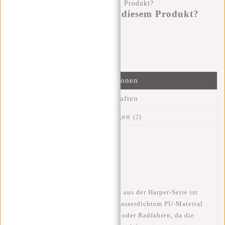
Haben Sie eine Frage zu diesem Produkt?
Ich helfe Ihnen gerne!
Nachricht senden
Informationen
Eigenschaften
Bewertungen
(2)
Artikelnummer::
51.129529
Verfügbarkeit:
Auf Lager
Lieferzeit:
✓ Auf Lager
Dieser Rucksack von New Rebels aus der Harper-Serie ist
wasserdicht. Die Tasche ist aus wasserdichtem PU-Material
hergestellt, ideal für Wintersport oder Radfahren, da die