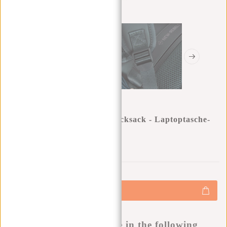
New Rebels ® Harper 3 - Rucksack - Laptoptasche-
12 Liter - Grun
0
0
:
0
0
:
0
0
:
0
0
€49,95
+
Hinzufügen
-
Buy now, pay later
This product is available in the following