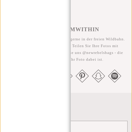
#REBELFROMWITHIN
Wir sehen unsere coolen Taschen gerne in der freien Wildbahn.
Je rebellischer, desto besser ;-) Teilen Sie Ihre Fotos mit
#RebelFromWithin und taggen Sie uns @newrebelsbags - die
Chance ist groß, dass Ihr Foto dabei ist.
Newsletter