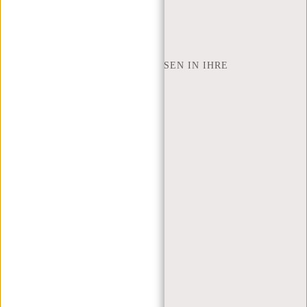
SHOP FINDEN
NEW REBELS
WIE VIELE ZOLL LAPTOP PASSEN IN IHRE
LAPTOPTASCHE
ÜBER UNS
GESCHÄFTSBEDINGUNGEN
PRIVACY POLICY
IMPRESSUM
SITEMAP
TRUSTPILOT BEWERTUNGEN
BLOG
ARBEITEN BEI NEW REBELS
WEIHNACHTSGESCHENK
MEIN KONTO