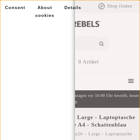
EUR
Shop finden
Consent
About
Details
cookies
0
Artikel
Menu
Kostenlose Lieferung ab 49 € | An Wochentagen vor 16:00 Uhr bestellt, heute
versandt
New Rebels ® Heaven26 – Large - Laptoptasche
15,6“ - Umhängetasche A4 - Schattenblau
Startseite
/
New Rebels ® Heaven26 – Large - Laptoptasche