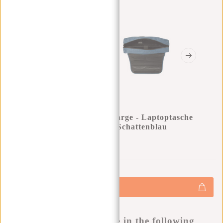
New Rebels ® Heaven26 – Large - Laptoptasche
15,6“ - Umhängetasche A4 - Schattenblau
0
0
:
0
0
:
0
0
:
0
0
€29,95
+
Hinzufügen
-
Buy now, pay later
This product is available in the following