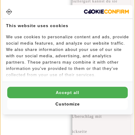
(24 x 38 cm). Mit dem langen Schultergurt kannst du sie
auch Crossbody tragen. Ein Komfort-Gurtpolster sorgt dabei
für bequemes Tragen. Das große Hauptfach wird mit großem
Reißverschluss und praktischem Überschlag mit
This website uses cookies
Klettverschluss verschlossen. Ein zusätzliches
Reißverschlussfach im Überschlag nimmt Dinge auf, die du
We use cookies to personalize content and ads, provide
schnell zu Hand haben willst. Außerdem befindet sich an der
social media features, and analyze our website traffic.
We also share information about your use of our site
Vorderseite unter dem Überschlag noch ein praktischen
with our social media, advertising, and analytics
Einsteckfach. Und solltest du noch mehr Platz benötigen –
partners. These partners may combine it with other
die Laptoptasche hat auf der Rückseite noch ein weiteres
information you've provided to them or that they've
geräumiges Reißverschlussfach. Eine sportliche Casual Bag
collected from your use of their services.
für den Alltag, die in verschiedenen hippen Farben
erhältlich ist.
Accept all
Diese New Rebels Laptoptasche bietet dir:
Hauptfach mit Reißverschluss (16 l) und Überschlag
Customize
mit Klettverschluss
Laptop-/Tabletfach (<15,6“)Überschlag mit
Reißverschlussfach
Reißverschlussfach an der Rückseite