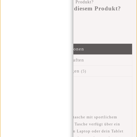
Haben Sie eine Frage zu diesem Produkt?
Ich helfe Ihnen gerne!
Nachricht senden
Informationen
Eigenschaften
Bewertungen
(5)
Artikelnummer::
43.112619
Verfügbarkeit:
Auf Lager
Lieferzeit:
✓ Auf Lager
Eine solide, funktionelle Laptoptasche mit sportlichem
Look. Die geräumige und leichte Tasche verfügt über ein
extra gepolstertes Fach für deinen Laptop oder dein Tablet