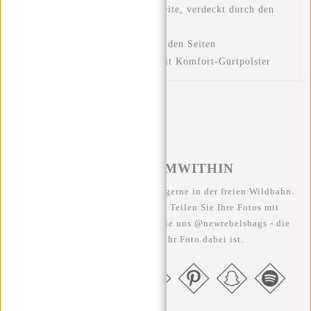
Einsteckfach an der Vorderseite, verdeckt durch den
Überschlag
Seitenfächer aus Mesh an beiden Seiten
Verstellbarer Schultergurt mit Komfort-Gurtpolster
#REBELFROMWITHIN
Wir sehen unsere coolen Taschen gerne in der freien Wildbahn.
Je rebellischer, desto besser ;-) Teilen Sie Ihre Fotos mit
#RebelFromWithin und taggen Sie uns @newrebelsbags - die
Chance ist groß, dass Ihr Foto dabei ist.