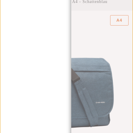
15,6“ - Umhängetasche A4 - Schattenblau
A4