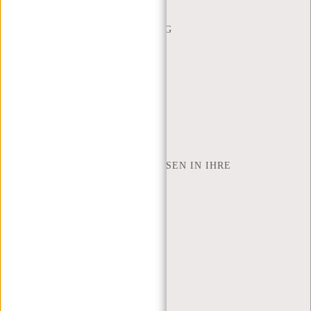
CONTACT
BESTELLUNG UND LIEFERUNG
RÜCKGABE UND GARANTIE
ZAHLUNGSMETHODEN
INSPIRATION
SHOP FINDEN
NEW REBELS
WIE VIELE ZOLL LAPTOP PASSEN IN IHRE
LAPTOPTASCHE
ÜBER UNS
GESCHÄFTSBEDINGUNGEN
PRIVACY POLICY
IMPRESSUM
SITEMAP
TRUSTPILOT BEWERTUNGEN