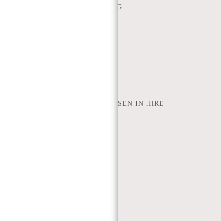
BESTELLUNG UND LIEFERUNG
RÜCKGABE UND GARANTIE
ZAHLUNGSMETHODEN
INSPIRATION
SHOP FINDEN
NEW REBELS
WIE VIELE ZOLL LAPTOP PASSEN IN IHRE
LAPTOPTASCHE
ÜBER UNS
GESCHÄFTSBEDINGUNGEN
PRIVACY POLICY
IMPRESSUM
SITEMAP
TRUSTPILOT BEWERTUNGEN
BLOG