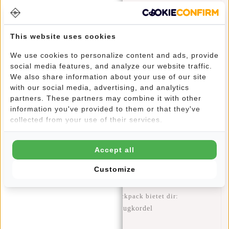
Ausflüge, Schule, Ferien, Wochenende – ein Rucksack ist
This website uses cookies
für viele Gelegenheit einfach ideal. Du hast deine Hände
frei, das Gewicht ist auf dem Rücken verteilt und es nervt
We use cookies to personalize content and ads, provide
kein ständiges Herunterrutschen. Dieser Rucksack aus der
social media features, and analyze our website traffic.
Heaven Serie hat eine ansprechende Form und ist in
We also share information about your use of our site
mehreren hippen Farben erhältlich. Das Hauptfach wird mit
with our social media, advertising, and analytics
einer Zugkordel verschlossen, die durch den Überschlag mit
partners. These partners may combine it with other
information you've provided to them or that they've
Magnetverschluss verdeckt wird. Innen befindet ein
collected from your use of their services.
zusätzliches Reißverschlussfach für kleine Items. Auf der
Rückseite gibt es ein Reißverschlussfach, in dem sich
beispielsweise Unterlagen oder ein Tablet/Laptop (26 x 22
Accept all
cm) unterbringen lassen. Der Rucksack ist durch gepolsterte
Schultergurte und den gepolsterten Rücken superbequem zu
Customize
tragen.
Dieser New Rebels Rucksack/Backpack bietet dir:
Geräumiges Hauptfach mit Zugkordel
Reißverschlussfach innen