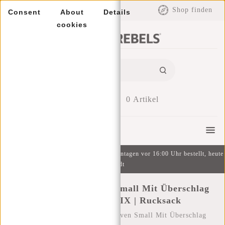
EUR
Shop finden
Consent
About
Details
cookies
0
Artikel
Menu
Kostenlose Lieferung ab 49 € | An Wochentagen vor 16:00 Uhr bestellt, heute
versandt
New Rebels ® Heaven Small Mit Überschlag
Rucksack Sand XIX | Rucksack
Startseite
/
New Rebels ® Heaven Small Mit Überschlag