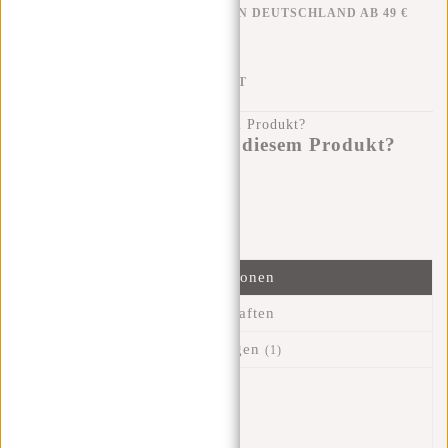
KOSTENLOSER VERSAND IN DEUTSCHLAND AB 49 €
KLARNA NACHZAHLUNG
100 TAGE RÜCKGABERECHT
Haben Sie eine Frage zu diesem Produkt?
Ich helfe Ihnen gerne!
Nachricht senden
Informationen
Eigenschaften
Bewertungen
(1)
Artikelnummer::
51.118255
Verfügbarkeit:
Auf Lager
Lieferzeit:
✓ Auf Lager