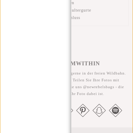
Reißverschlussfach im Rücken
Gepolsterter Rücken und Schultergurte
Überschlag mit Magnetverschluss
#REBELFROMWITHIN
Wir sehen unsere coolen Taschen gerne in der freien Wildbahn.
Je rebellischer, desto besser ;-) Teilen Sie Ihre Fotos mit
#RebelFromWithin und taggen Sie uns @newrebelsbags - die
Chance ist groß, dass Ihr Foto dabei ist.