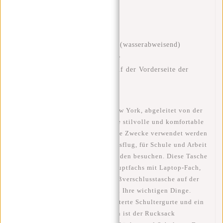
Volumen: 17 Liter aufgerollt
Volumen: 21 Liter ausgerollt
Gewicht: 750 Gramm
Material: 100% Polyurethan (wasserabweisend)
Hochwertige Reißverschlüsse
Sicher: Reflexionsstreifen auf der Vorderseite der
Tasche
Die New Rebels Mart Rolltop New York, abgeleitet von der
klassischen Kuriertasche, ist eine stilvolle und komfortable
Tasche, die für viele verschiedene Zwecke verwendet werden
kann. Denken Sie an einen Skiausflug, für Schule und Arbeit
oder einfach nur, wenn Sie jemanden besuchen. Diese Tasche
bietet dank ihres geräumigen Hauptfachs mit Laptop-Fach,
einer Vordertasche und einer Reißverschlusstasche auf der
Innenseite genügend Platz für all Ihre wichtigen Dinge.
Außerdem verfügt er über gepolsterte Schultergurte und ein
gepolstertes Rückenteil. Dadurch ist der Rucksack