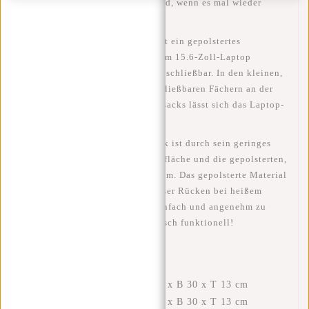
Laptop-Rucksack auf dem Fahrrad, wenn es mal wieder
regnet.
LAPTOP
- Das Hauptfach enthält ein gepolstertes
Laptopfach (35x26 cm), das einem 15.6-Zoll-Laptop
entspricht. Das Laptopfach ist abschließbar. In den kleinen,
mit einem Reißverschluss verschließbaren Fächern an der
Innen- und Außenseite des Rucksacks lässt sich das Laptop-
Zubehör leicht verstauen.
KOMFORTABEL
- Der Rucksack ist durch sein geringes
Gewicht, die gepolsterte Rückenfläche und die gepolsterten,
verstellbaren Rückengurte bequem. Das gepolsterte Material
ist atmungsaktiv, daher kein nasser Rücken bei heißem
Wetter. Dies macht die Tasche einfach und angenehm zu
tragen, wo immer Sie sind. Modisch funktionell!
SPEZIFIKATIONEN
Außenmaße ausgerollt: H 53 x B 30 x T 13 cm
Außenmaße aufgerollt: H 43 x B 30 x T 13 cm