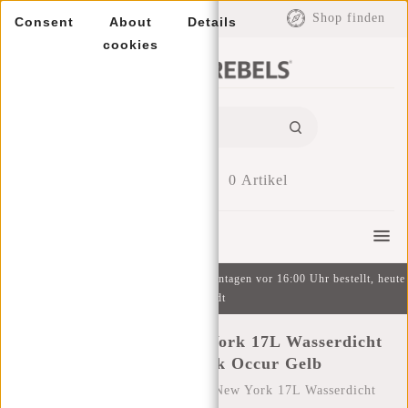
EUR
Shop finden
Consent
About
Details
cookies
0
Artikel
Menu
Kostenlose Lieferung ab 49 € | An Wochentagen vor 16:00 Uhr bestellt, heute
versandt
New Rebels Hugo New York 17L Wasserdicht
Rolltop Rucksack Occur Gelb
Startseite
/
New Rebels Hugo New York 17L Wasserdicht