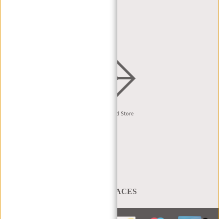
HÄNDLERANFRAGE
VERTRIEB & B2B
Deutsch
A BAG THAT TAKES YOU PLACES