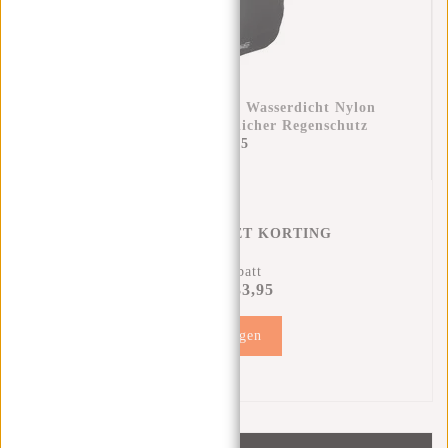
Regenüberzug Rucksack Wasserdicht Nylon
25x13x40 Cm – Zusätzlicher Regenschutz
€11,95
REGENHOES MET KORTING
21% Rabatt
€33,95
€41,90
Hinzufügen