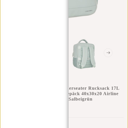
New Rebels Jessi Easton Underseater Rucksack 17L
Wasserabweisend PU Handgepäck 40x30x20 Airline
Tasche 15,6 Zoll Laptopfach Salbeigrün
0
0
:
0
0
:
0
0
:
0
0
€49,95
€69,95