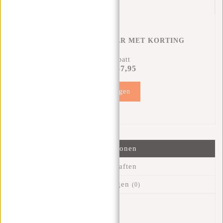
CREDITCARD HOUDER MET KORTING
16% Rabatt
€57,95
€67,90
Hinzufügen
Informationen
Eigenschaften
Bewertungen
(0)
Artikelnummer::
51.148818
Verfügbarkeit:
Auf Lager