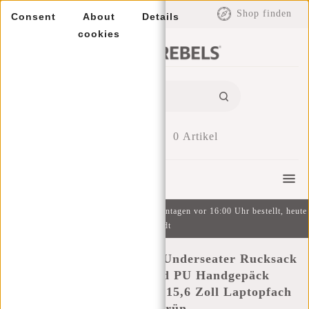
EUR
Shop finden
Consent
About
Details
cookies
0
Artikel
Menu
Kostenlose Lieferung ab 49 € | An Wochentagen vor 16:00 Uhr bestellt, heute
versandt
New Rebels Jessi Easton Underseater Rucksack
17L Wasserabweisend PU Handgepäck
40x30x20 Airline Tasche 15,6 Zoll Laptopfach
Salbeigrün