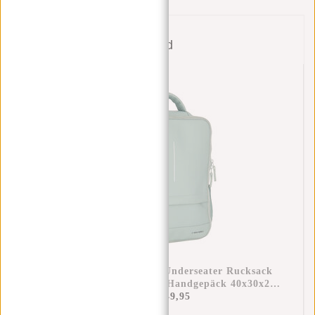
Bund
New Rebels Jessi Easton Underseater Rucksack
17L Wasserabweisend PU Handgepäck 40x30x20
Airline Tasche 15,6 Zoll Laptopfach Salbeigrün
€69,95
€49,95