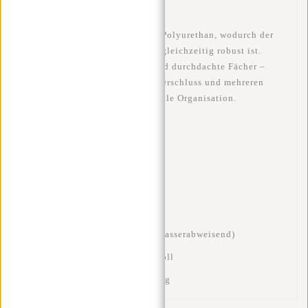
Das Material besteht aus
100 % Polyurethan
, wodurch der
Rucksack
wasserabweisend
und gleichzeitig robust ist.
Hochwertige Reißverschlüsse und durchdachte Fächer –
inklusive Fronttasche mit Reißverschluss und mehreren
Innenfächern – sorgen für optimale Organisation.
Hauptmerkmale:
•Volumen: 17L
•Maße: 29 x 15 x 38 cm
•Gewicht: ca. 0,9 kg
•Material: 100 % Polyurethan (wasserabweisend)
•Laptopfach: passend für 15,6 Zoll
•Ideal für Reisen, Büro und Alltag