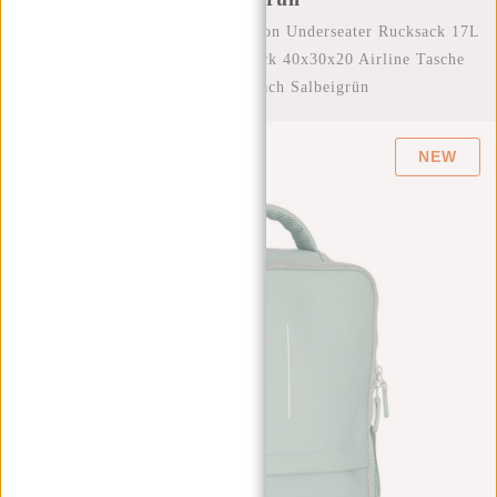
Startseite
/
New Rebels Jessi Easton Underseater Rucksack 17L
Wasserabweisend PU Handgepäck 40x30x20 Airline Tasche
15,6 Zoll Laptopfach Salbeigrün
NEW