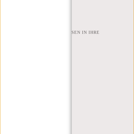
SHOP FINDEN
NEW REBELS
WIE VIELE ZOLL LAPTOP PASSEN IN IHRE
LAPTOPTASCHE
ÜBER UNS
GESCHÄFTSBEDINGUNGEN
PRIVACY POLICY
IMPRESSUM
SITEMAP
TRUSTPILOT BEWERTUNGEN
BLOG
ARBEITEN BEI NEW REBELS
WEIHNACHTSGESCHENK
MEIN KONTO