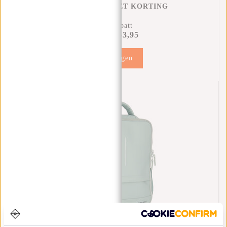
REGENHOES MET KORTING
14% Rabatt
€53,95
€61,90
Hinzufügen