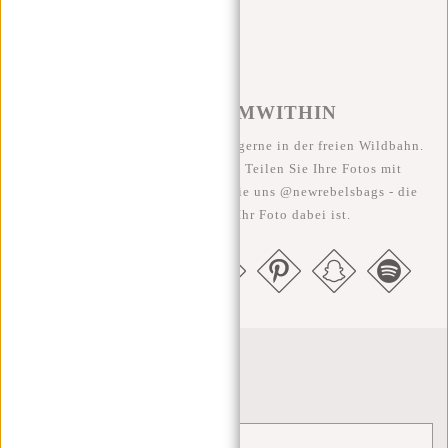
#REBELFROMWITHIN
Wir sehen unsere coolen Taschen gerne in der freien Wildbahn.
Je rebellischer, desto besser ;-) Teilen Sie Ihre Fotos mit
#RebelFromWithin und taggen Sie uns @newrebelsbags - die
Chance ist groß, dass Ihr Foto dabei ist.
Newsletter