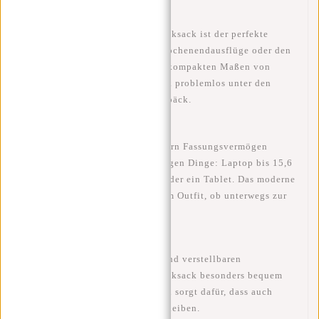
Der
New Rebels Jessi Easton Rucksack
ist der perfekte
Begleiter für Geschäftsreisen, Wochenendausflüge oder den
täglichen Gebrauch. Mit seinen kompakten Maßen von
29x15x38 cm
passt der Rucksack problemlos
unter den
Flugzeugsitz
– ideal als Handgepäck.
Der Innenraum bietet mit
17 Litern Fassungsvermögen
ausreichend Platz für alle wichtigen Dinge: Laptop bis
15,6
Zoll
, Dokumente, Trinkflasche oder ein Tablet. Das moderne
und cleane Design passt zu jedem Outfit, ob unterwegs zur
Arbeit oder beim Stadtbummel.
Dank
gepolstertem Rückenteil
und
verstellbaren
Schultergurten
lässt sich der Rucksack besonders bequem
tragen. Das ergonomische Design sorgt dafür, dass auch
längere Tragezeiten angenehm bleiben.