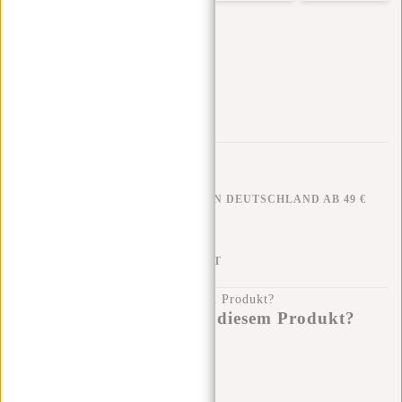
KOSTENLOSER VERSAND IN DEUTSCHLAND AB 49 €
KLARNA NACHZAHLUNG
100 TAGE RÜCKGABERECHT
Haben Sie eine Frage zu diesem Produkt?
Ich helfe Ihnen gerne!
Nachricht senden