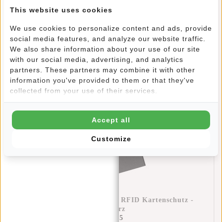
New Rebels Jessi Easton Underseater Rucksack
This website uses cookies
17L Wasserabweisend PU Handgepäck 40x30x20
Airline Tasche 15,6 Zoll Laptopfach Salbeigrün
€69,95
€49,95
We use cookies to personalize content and ads, provide
social media features, and analyze our website traffic.
We also share information about your use of our site
with our social media, advertising, and analytics
partners. These partners may combine it with other
information you've provided to them or that they've
collected from your use of their services.
Accept all
Customize
Kreditkartenetui Helsinki RFID Kartenschutz -
Schwarz
€17,95