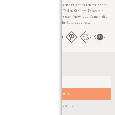
Wir sehen unsere coolen Taschen gerne in der freien Wildbahn.
Je rebellischer, desto besser ;-) Teilen Sie Ihre Fotos mit
#RebelFromWithin und taggen Sie uns @newrebelsbags - die
Chance ist groß, dass Ihr Foto dabei ist.
Newsletter
ABONNIEREN
10% Rabatt auf Ihre nächste Bestellung