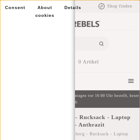
EUR
Shop finden
Consent
About
Details
cookies
0
Artikel
Menu
Kostenlose Lieferung ab 49 € | An Wochentagen vor 16:00 Uhr bestellt, heute
versandt
New Rebels Katschberg - Rucksack - Laptop
Compartment - Anthrazit
Startseite
/
New Rebels Katschberg - Rucksack - Laptop