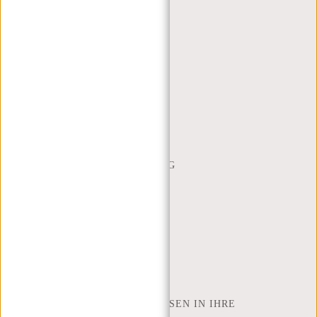
KUNDENDIENST
MON - FREI - 9:00 - 17:00
(+31) 085-130 68 40
WEBSHOP@NEW-REBELS.COM
HÄUFIG GESTELLTE FRAGEN
CONTACT
BESTELLUNG UND LIEFERUNG
RÜCKGABE UND GARANTIE
ZAHLUNGSMETHODEN
INSPIRATION
SHOP FINDEN
NEW REBELS
WIE VIELE ZOLL LAPTOP PASSEN IN IHRE