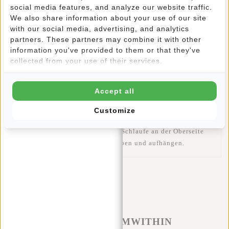
ist stabil genug für Ihre Bücher und lässt sich dank der
social media features, and analyze our website traffic.
gepolsterten und verstellbaren Schultergurte und der
We also share information about your use of our site
gepolsterten Rückenplatte bequem tragen. Müssen Sie auch
with our social media, advertising, and analytics
einen Laptop oder ein Tablet mitnehmen? Damit diese nicht
partners. These partners may combine it with other
beschädigt werden, hat der Rucksack ein gepolstertes
information you've provided to them or that they've
Laptopfach (36x34cm), das mit Klettverschluss verschlossen
collected from your use of their services.
werden kann. Ebenfalls praktisch: eine Kopfhöreröffnung.
Der Rucksack besteht aus drei Fächern und hat eine
Accept all
Reißverschlusstasche auf der Vorderseite sowie eine
Handytasche und eine herausnehmbare Tasche auf der
Customize
Innenseite. An beiden Seiten befindet sich ein
Wasserflaschenhalter. Durch die Schlaufe an der Oberseite
lässt sich die Tasche leicht anheben und aufhängen.
#REBELFROMWITHIN