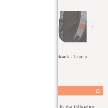
New Rebels Katschberg - Rucksack - Laptop
Compartment - Anthrazit
0
0
:
0
0
:
0
0
:
0
0
€17,47
€24,95
+
Hinzufügen
-
Buy now, pay later
This product is available in the following