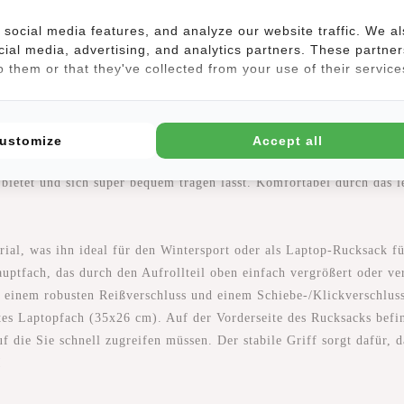
social media features, and analyze our website traffic. We a
tungen
(7)
cial media, advertising, and analytics partners. These partner
 them or that they've collected from your use of their service
ustomize
Accept all
sack mit dem Werk des berühmten Künstlers Mondriaan, 'Kompositio
 bietet und sich super bequem tragen lässt. Komfortabel durch das l
ial, was ihn ideal für den Wintersport oder als Laptop-Rucksack f
uptfach, das durch den Aufrollteil oben einfach vergrößert oder v
 einem robusten Reißverschluss und einem Schiebe-/Klickverschluss
tes Laptopfach (35x26 cm). Auf der Vorderseite des Rucksacks befin
auf die Sie schnell zugreifen müssen. Der stabile Griff sorgt dafür
!