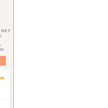
 MET
G
t
95
n