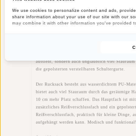
We use cookies to personalize content and ads, provide 
Informationen
Eigenschaften
Bewer
share information about your use of our site with our so
may combine it with other information you've provided to
Artikelnummer::
51.143002
Verfügbarkeit:
Auf Lager
Lieferzeit:
✓ Auf Lager
C
Dieser trendige, wasserabweisende Mart Art Ruck
aussieht, sondern auch unglaublich viel Stauraum
die gepolsterten verstellbaren Schultergurte.
Der Rucksack besteht aus wasserdichtem PU-Mater
bietet auch viel Stauraum durch das geräumige Ha
10 cm mehr Platz schaffen. Das Hauptfach ist mit
zusätzliches Reißverschlussfach und ein gepolster
Reißverschlussfach, praktisch für kleine Dinge, 
aufgehängt werden kann. Modisch und funktional