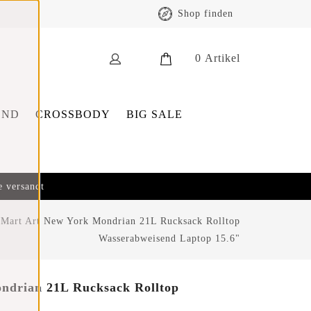
Shop finden
0
Artikel
END
CROSSBODY
BIG SALE
e versandt
Mart Art New York Mondrian 21L Rucksack Rolltop
Wasserabweisend Laptop 15.6"
ndrian 21L Rucksack Rolltop