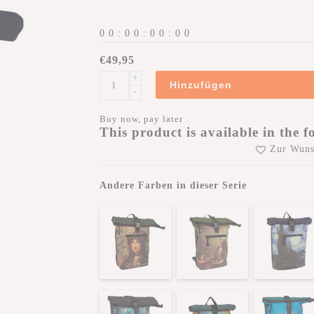
0
0
:
0
0
:
0
0
:
0
0
€49,95
+
Hinzufügen
-
Buy now, pay later
This product is available in the f
Zur Wuns
Andere Farben in dieser Serie