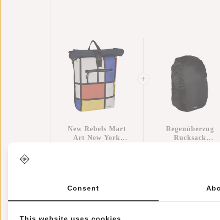
New Rebels Mart
Regenüberzug
Art New York
Rucksack
Mondrian 21L
€49,95
Wasserdicht
€11,95
Rucksack Rolltop
Nylon 25x13x40
Wasserabweisend
Cm – Zusätzliche
Laptop 15.6"
Regenschutz
Consent
Abo
This website uses cookies