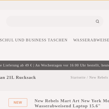
SCHUL UND BUSINESS TASCHEN
WASSERABWEIS
e Lieferung ab 49 € | An Wochentagen vor 16:00 Uhr bestellt, heut
an 21L Rucksack
Startseite
/
New Rebels 
New Rebels Mart Art New York Mo
NEW
Wasserabweisend Laptop 15.6"