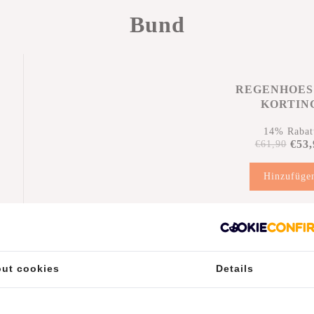
Bund
REGENHOES
KORTIN
14% Rabat
€53,
€61,90
Hinzufüge
r
ut cookies
Details