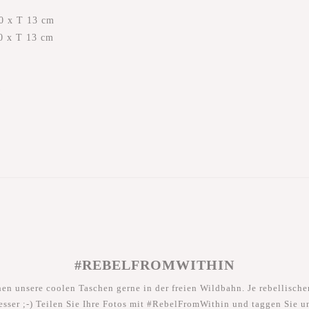
0 x T 13 cm
0 x T 13 cm
)
#REBELFROMWITHIN
hen unsere coolen Taschen gerne in der freien Wildbahn. Je rebellischer
esser ;-) Teilen Sie Ihre Fotos mit #RebelFromWithin und taggen Sie u