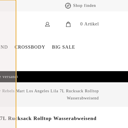
Shop finden
0
Artikel
END
CROSSBODY
BIG SALE
e versandt
 Rebels Mart Los Angeles Lila 7L Rucksack Rolltop
Wasserabweisend
 7L Rucksack Rolltop Wasserabweisend