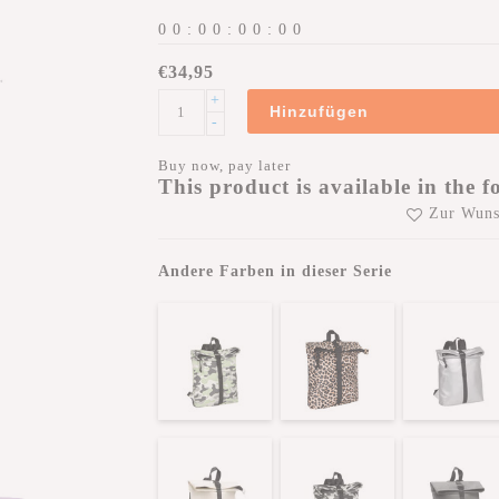
0
0
:
0
0
:
0
0
:
0
0
€34,95
+
Hinzufügen
-
Buy now, pay later
This product is available in the f
Zur Wuns
Andere Farben in dieser Serie