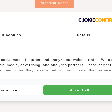
Nachricht senden
tungen
(5)
ut cookies
Details
sich dank seines geringen Gewichts und seiner Schultergurte bequem t
social media features, and analyze our website traffic. We a
st sich mit einem stabilen Reißverschluss und einem Schnallenverschlus
cial media, advertising, and analytics partners. These partner
gt über zwei Einsteckfächer und eine Reißverschlusstasche, z. B. für I
 them or that they've collected from your use of their service
eißverschlussfach, das sich für kleine Gegenstände eignet, auf die ma
.
ustomize
Accept all