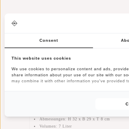
Informationen
Eigenschaften
Bewer
Artikelnummer::
51.125512
Consent
Abo
Verfügbarkeit:
Auf Lager
Lieferzeit:
✓ Auf Lager
This website uses cookies
Dieser trendige, wasserabweisende Rucksack lässt 
We use cookies to personalize content and ads, provide 
Charme durch sein feines Design. Das Hauptfach läs
share information about your use of our site with our so
Design fortsetzt. Das silberfarbene Hauptfach verfü
may combine it with other information you've provided to
Rucksacks befindet sich außerdem ein zusätzliches R
lässt sich die Tasche leicht aufheben und aufhängen
C
Eigenschaften
Abmessungen: H 32 x B 29 x T 8 cm
Volumen: 7 Liter