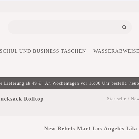
SCHUL UND BUSINESS TASCHEN
WASSERABWEIS
e Lieferung ab 49 € | An Wochentagen vor 16:00 Uhr bestellt, heut
Rucksack Rolltop
Startseite
/
New
New Rebels Mart Los Angeles Lila