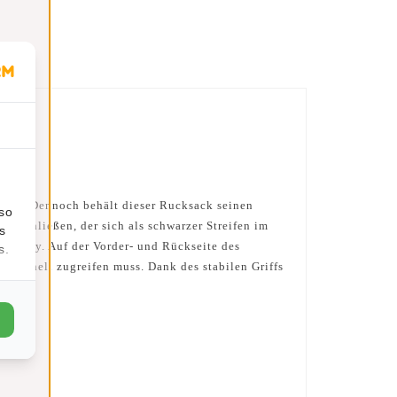
ragen. Dennoch behält dieser Rucksack seinen
lso
s schließen, der sich als schwarzer Streifen im
s
hr Handy. Auf der Vorder- und Rückseite des
s.
n schnell zugreifen muss. Dank des stabilen Griffs