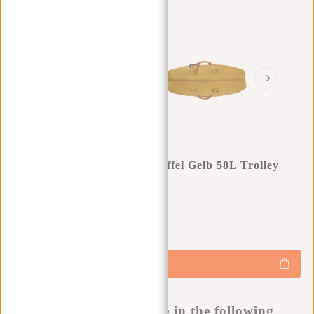
New Rebels Mart Weston Duffel Gelb 58L Trolley
Wasserabweisend
0
0
:
0
0
:
0
0
:
0
0
€59,95
€74,95
+
Hinzufügen
-
Buy now, pay later
This product is available in the following