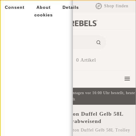
EUR
Shop finden
Consent
About
Details
cookies
0
Artikel
Menu
Kostenlose Lieferung ab 49 € | An Wochentagen vor 16:00 Uhr bestellt, heute
versandt
New Rebels Mart Weston Duffel Gelb 58L
Trolley Wasserabweisend
Startseite
/
New Rebels Mart Weston Duffel Gelb 58L Trolley