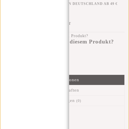
KOSTENLOSER VERSAND IN DEUTSCHLAND AB 49 €
KLARNA NACHZAHLUNG
100 TAGE RÜCKGABERECHT
Haben Sie eine Frage zu diesem Produkt?
Ich helfe Ihnen gerne!
Nachricht senden
Informationen
Eigenschaften
Bewertungen
(0)
Artikelnummer::
21.101807
Verfügbarkeit:
Auf Lager
Lieferzeit:
✓ Auf Lager