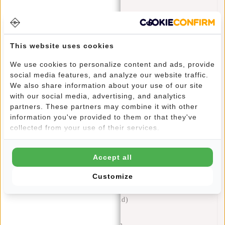
Der Weston Duffel Trolley ist der ideale Begleiter für
Reisende, die gerne bequem und organisiert unterwegs sind.
This website uses cookies
Dieser Trolley ist nützlich für Flugreisen oder
Wochenendausflüge und bietet ein geräumiges Hauptfach, in
We use cookies to personalize content and ads, provide
das all Ihre wichtigen Dinge problemlos hineinpassen. Mit
social media features, and analyze our website traffic.
seinen zwei Griffen können Sie den Trolley mühelos
We also share information about your use of our site
anheben und in die Gepäckfächer stellen. Mit dem
with our social media, advertising, and analytics
partners. These partners may combine it with other
ausziehbaren Doppelrohr-Zuggriff können Sie den Trolley
information you've provided to them or that they've
mühelos durch belebte Flughäfen manövrieren. Der Trolley
collected from your use of their services.
ist mit zwei Inline-Skate-Rädern ausgestattet, mit denen er
problemlos über verschiedene Oberflächen rollen kann.
Darüber hinaus ist der Trolley wasserabweisend, so dass Ihre
Accept all
Sachen vor Feuchtigkeit geschützt sind. Mit dem Weston
Customize
Duffel Trolley wird das Reisen zu einem mühelosen und
organisierten Erlebnis.
Polyurethan (wasserabweisend)
Teleskopstiel
Abmessungen: 60x26,5x37cm