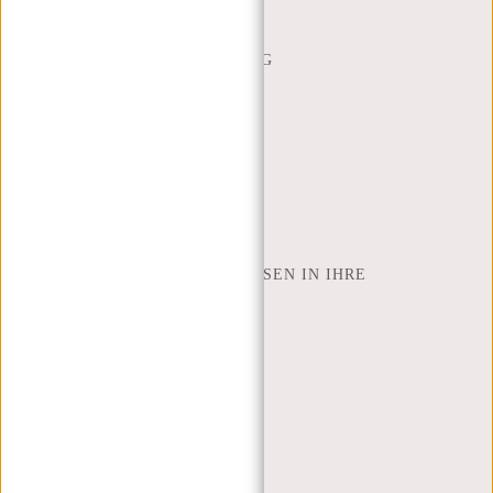
CONTACT
BESTELLUNG UND LIEFERUNG
RÜCKGABE UND GARANTIE
ZAHLUNGSMETHODEN
INSPIRATION
SHOP FINDEN
NEW REBELS
WIE VIELE ZOLL LAPTOP PASSEN IN IHRE
LAPTOPTASCHE
ÜBER UNS
GESCHÄFTSBEDINGUNGEN
PRIVACY POLICY
IMPRESSUM
SITEMAP
TRUSTPILOT BEWERTUNGEN