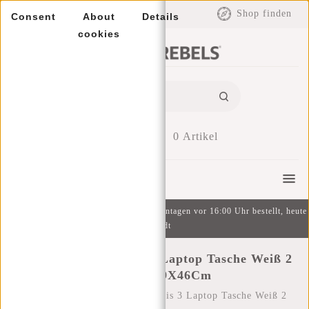
EUR
Shop finden
Consent
About
Details
cookies
0
Artikel
Menu
Kostenlose Lieferung ab 49 € | An Wochentagen vor 16:00 Uhr bestellt, heute
versandt
New Rebels ® Morris 3 Laptop Tasche Weiß 2
Tone 31X19X46Cm
Startseite
/
New Rebels ® Morris 3 Laptop Tasche Weiß 2