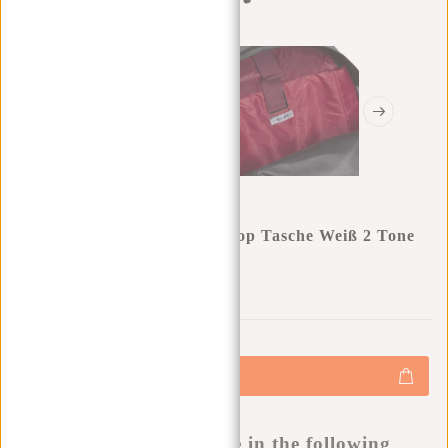
New Rebels ® Morris 3 Laptop Tasche Weiß 2 Tone
31X19X46Cm
0
0
:
0
0
:
0
0
:
0
0
€34,95
+
Hinzufügen
-
Buy now, pay later
This product is available in the following