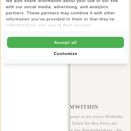
We also share information about your use of our site
3 Fächer
with our social media, advertising, and analytics
4 Fächer mit Reißverschluss
partners. These partners may combine it with other
Gepolstertes und abschließbares Laptop-/Tablet-Fach
information you've provided to them or that they've
collected from your use of their services.
(<14")
Gepolsterte und atmungsaktive verstellbare
Schultergurte
Accept all
Gepolstertes und atmungsaktives Rückenteil
Customize
Zwei seitliche Netztaschen
Stabiler Tragegriff an der Oberseite
#REBELFROMWITHIN
Wir sehen unsere coolen Taschen gerne in der freien Wildbahn.
Je rebellischer, desto besser ;-) Teilen Sie Ihre Fotos mit
#RebelFromWithin und taggen Sie uns @newrebelsbags - die