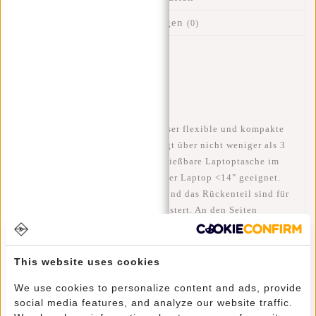
Bewertungen
(0)
Artikelnummer::
51.130005
Verfügbarkeit:
Auf Lager
Lieferzeit:
✓ Auf Lager
Jeder braucht ein Backpack! Dieser flexible und kompakte
Rucksack von New Rebels verfügt über nicht weniger als 3
Reißverschlussfächer. Die abschließbare Laptoptasche im
Inneren ist für Ihr Tablet/Ipad oder Laptop <14" geeignet.
Die verstellbaren Schultergurte und das Rückenteil sind für
zusätzlichen Tragekomfort gepolstert. An den Seiten
befinden sich Netztaschen für kleinere Gegenstände, auf die
Sie schnell zugreifen möchten.
This website uses cookies
We use cookies to personalize content and ads, provide
social media features, and analyze our website traffic.
Dieses New Rebels Back Pack hat folgende Eigenschaften: