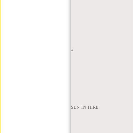
MON - FREI - 9:00 - 17:00
(+31) 085-130 68 40
WEBSHOP@NEW-REBELS.COM
HÄUFIG GESTELLTE FRAGEN
CONTACT
BESTELLUNG UND LIEFERUNG
RÜCKGABE UND GARANTIE
ZAHLUNGSMETHODEN
INSPIRATION
SHOP FINDEN
NEW REBELS
WIE VIELE ZOLL LAPTOP PASSEN IN IHRE
LAPTOPTASCHE
ÜBER UNS
GESCHÄFTSBEDINGUNGEN