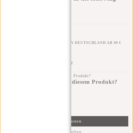
variants:
Zur Wunschliste hinzufügen
KOSTENLOSER VERSAND IN DEUTSCHLAND AB 49 €
KLARNA NACHZAHLUNG
100 TAGE RÜCKGABERECHT
Haben Sie eine Frage zu diesem Produkt?
Ich helfe Ihnen gerne!
Nachricht senden
Informationen
Eigenschaften