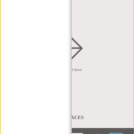
HÄNDLERANFRAGE
VERTRIEB & B2B
Deutsch
A BAG THAT TAKES YOU PLACES