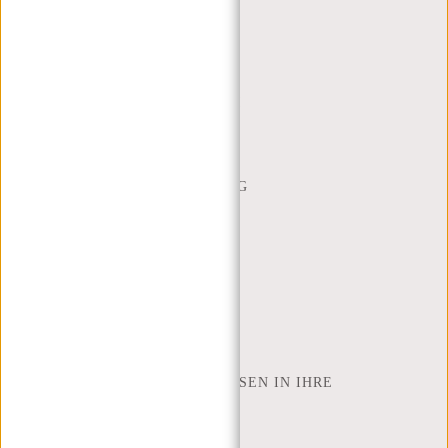
KUNDENDIENST
MON - FREI - 9:00 - 17:00
(+31) 085-130 68 40
WEBSHOP@NEW-REBELS.COM
HÄUFIG GESTELLTE FRAGEN
CONTACT
BESTELLUNG UND LIEFERUNG
RÜCKGABE UND GARANTIE
ZAHLUNGSMETHODEN
INSPIRATION
SHOP FINDEN
NEW REBELS
WIE VIELE ZOLL LAPTOP PASSEN IN IHRE
LAPTOPTASCHE
ÜBER UNS