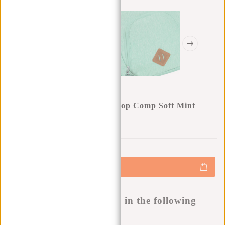
New Rebels ® Bts 3 Mit Laptop Comp Soft Mint
0
0
:
0
0
:
0
0
:
0
0
€32,95
+
Hinzufügen
-
Buy now, pay later
This product is available in the following
variants: