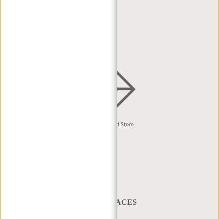
HÄNDLERPORTAL
HÄNDLERANFRAGE
VERTRIEB & B2B
Deutsch
A BAG THAT TAKES YOU PLACES