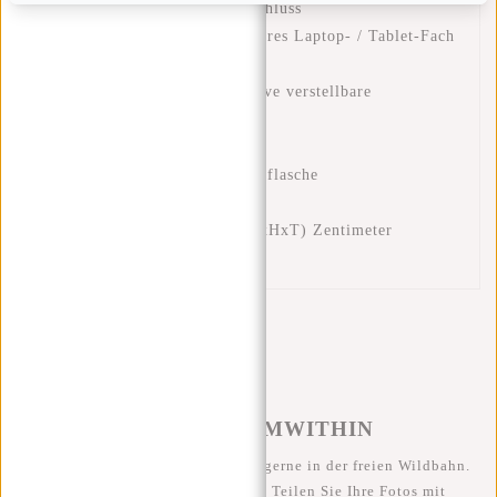
Vorderes Fach mit Reißverschluss
Gepolstertes und abschließbares Laptop- / Tablet-Fach
(15 '')
Gepolsterte und atmungsaktive verstellbare
Schultergurte
Gefütterte Rückwand
Zwei Netztaschen für Wasserflasche
Stabiler Griff oben
Abmessungen: 19x46x31 (BxHxT) Zentimeter
Inhalt: 27 Liter
#REBELFROMWITHIN
Wir sehen unsere coolen Taschen gerne in der freien Wildbahn.
Je rebellischer, desto besser ;-) Teilen Sie Ihre Fotos mit