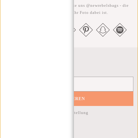
#RebelFromWithin und taggen Sie uns @newrebelsbags - die
Chance ist groß, dass Ihr Foto dabei ist.
Newsletter
ABONNIEREN
10% Rabatt auf Ihre nächste Bestellung