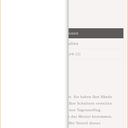
Ich helfe Ihnen gerne!
Nachricht senden
Informationen
Eigenschaften
Bewertungen
(2)
Artikelnummer::
51.114867
Verfügbarkeit:
Auf Lager
Lieferzeit:
✓ Auf Lager
Ein Rucksack ist immer griffbereit. Sie haben Ihre Hände
frei und können das Gewicht auf Ihre Schultern verteilen.
Für die Schule, die Arbeit oder einen Tagesausflug.
Manchmal lässt du die Farbe oder das Muster bestimmen,
wohin du die Tasche mitnimmst. Der Vorteil dieses