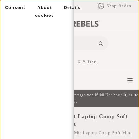
EUR
Shop finden
Consent
About
Details
cookies
0
Artikel
Menu
Kostenlose Lieferung ab 49 € | An Wochentagen vor 16:00 Uhr bestellt, heute
versandt
New Rebels ® Bts 3 Mit Laptop Comp Soft
Mint
Startseite
/
New Rebels ® Bts 3 Mit Laptop Comp Soft Mint