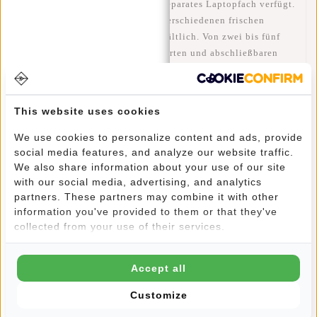
Rucksacks ist, dass er über ein separates Laptopfach verfügt.
Diese BTS-Laptoptasche ist in verschiedenen frischen
Farben, Mustern und Größen erhältlich. Von zwei bis fünf
Fächern. Alle mit einem gepolsterten und abschließbaren
Laptop- / Tablet-Fach. Die Rucksäcke haben beidseitig
Netztaschen, insbesondere für Ihre Wasserflasche oder
Wasserflasche. Die Vorderseite der Tasche ist mit
This website uses cookies
wasserabweisendem Kunststoff ausgekleidet und leicht zu
reinigen. Die verstellbaren Schultergurte und die Rückwand
We use cookies to personalize content and ads, provide
sind für zusätzlichen Komfort gepolstert. Die Laptoptaschen
social media features, and analyze our website traffic.
We also share information about your use of our site
mit drei und fünf Fächern bieten nicht nur mehr Platz,
with our social media, advertising, and analytics
sondern auch zusätzlichen Komfort und Luxus durch die
partners. These partners may combine it with other
extra dick gepolsterte und atmungsaktive Rückwand und ein
information you've provided to them or that they've
Klicksystem, mit dem Sie die Schultergurte vorne befestigen
collected from your use of their services.
können. Neben einem Laptopfach verfügt der Rucksack mit
fünf Fächern auch über ein separates Tablet-Fach.
Accept all
Dieser neue Rebels BTS 2 Rucksack bietet folgende
Funktionen:
Customize
Hauptfach mit Reißverschluss