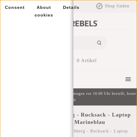
EUR
Shop finden
Consent
About
Details
cookies
0
Artikel
Menu
Kostenlose Lieferung ab 49 € | An Wochentagen vor 16:00 Uhr bestellt, heute
versandt
New Rebels ® Katschberg - Rucksack - Laptop
Compartment - Marineblau
Startseite
/
New Rebels ® Katschberg - Rucksack - Laptop