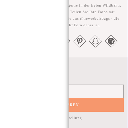
Wir sehen unsere coolen Taschen gerne in der freien Wildbahn.
Je rebellischer, desto besser ;-) Teilen Sie Ihre Fotos mit
#RebelFromWithin und taggen Sie uns @newrebelsbags - die
Chance ist groß, dass Ihr Foto dabei ist.
Newsletter
ABONNIEREN
10% Rabatt auf Ihre nächste Bestellung