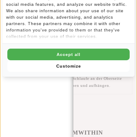
ist stabil genug für Ihre Bücher und lässt sich dank der
social media features, and analyze our website traffic.
gepolsterten und verstellbaren Schultergurte und der
We also share information about your use of our site
gepolsterten Rückenplatte bequem tragen. Müssen Sie auch
with our social media, advertising, and analytics
einen Laptop oder ein Tablet mitnehmen? Damit diese nicht
partners. These partners may combine it with other
beschädigt werden, hat der Rucksack ein gepolstertes
information you've provided to them or that they've
Laptopfach (36x34cm), das mit Klettverschluss verschlossen
collected from your use of their services.
werden kann. Ebenfalls praktisch: eine Kopfhöreröffnung.
Der Rucksack besteht aus drei Fächern und hat eine
Accept all
Reißverschlusstasche auf der Vorderseite sowie eine
Handytasche und eine herausnehmbare Tasche auf der
Customize
Innenseite. An beiden Seiten befindet sich ein
Wasserflaschenhalter. Durch die Schlaufe an der Oberseite
lässt sich die Tasche leicht anheben und aufhängen.
#REBELFROMWITHIN