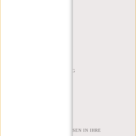
KUNDENDIENST
MON - FREI - 9:00 - 17:00
(+31) 085-130 68 40
WEBSHOP@NEW-REBELS.COM
HÄUFIG GESTELLTE FRAGEN
CONTACT
BESTELLUNG UND LIEFERUNG
RÜCKGABE UND GARANTIE
ZAHLUNGSMETHODEN
INSPIRATION
SHOP FINDEN
NEW REBELS
WIE VIELE ZOLL LAPTOP PASSEN IN IHRE