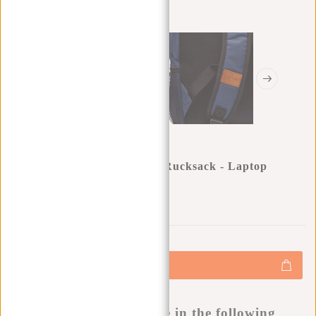
New Rebels ® Katschberg - Rucksack - Laptop
Compartment - Marineblau
0
0
:
0
0
:
0
0
:
0
0
€19,95
€24,95
+
Hinzufügen
-
Buy now, pay later
This product is available in the following