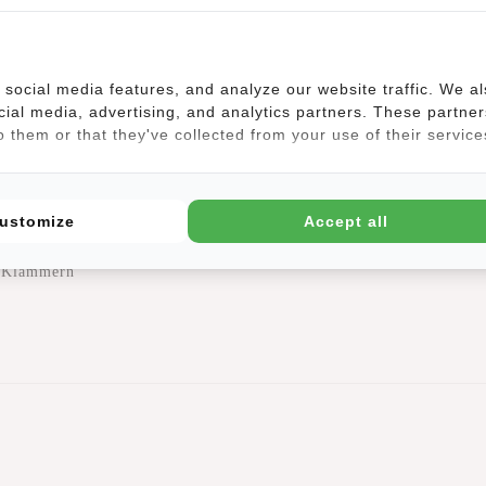
 der lang genug ist, um die Tasche quer über den Körper zu tragen. Be
lossen werden. Im Hauptfach befinden sich 2 Taschen mit einem Stiftf
ptasche ist in vielen verschiedenen Trendfarben erhältlich.
social media features, and analyze our website traffic. We a
gende Eigenschaften:
cial media, advertising, and analytics partners. These partner
 them or that they've collected from your use of their service
ustomize
Accept all
mat A4
 2 Klammern