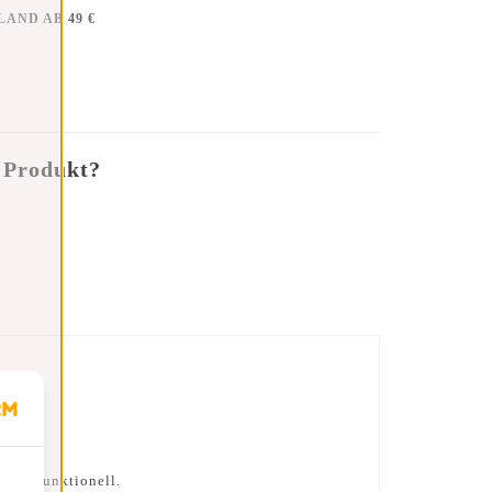
AND AB 49 €
 Produkt?
uper funktionell.