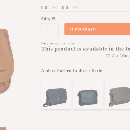
0
0
:
0
0
:
0
0
:
0
0
€49,95
+
Hinzufügen
-
Buy now, pay later
This product is available in the f
Zur Wuns
Andere Farben in dieser Serie