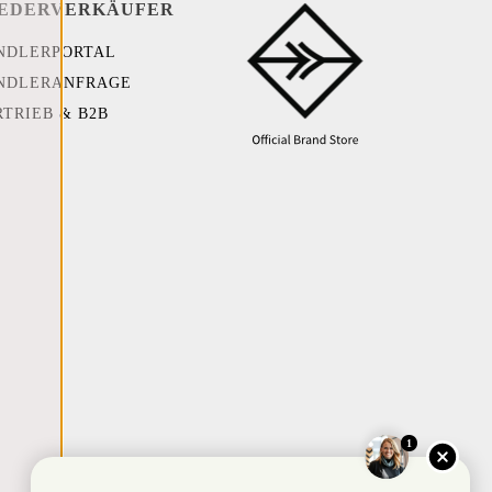
EDERVERKÄUFER
NDLERPORTAL
NDLERANFRAGE
RTRIEB & B2B
1