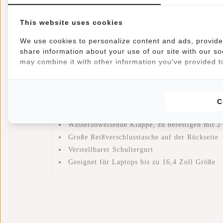
Die Tasche hat einen verstellbaren Schulterriemen,
This website uses cookies
Reißverschluss und einer praktischen Klappe versch
aufbewahren können. Diese William Schulter-/Lapto
We use cookies to personalize content and ads, provide 
Diese New Rebels® William Umhängetasche hat fol
share information about your use of our site with our so
may combine it with other information you've provided to
Hauptfach mit Reißverschluss und Klappe
2 geräumige Fächer mit Reißverschluss
40x8x32cm
10 Liter
C
Geeignet für verschiedene Dokumente im For
Wasserabweisende Klappe, zu befestigen mit
Große Reißverschlusstasche auf der Rückseite
Verstellbarer Schultergurt
Geeignet für Laptops bis zu 16,4 Zoll Größe