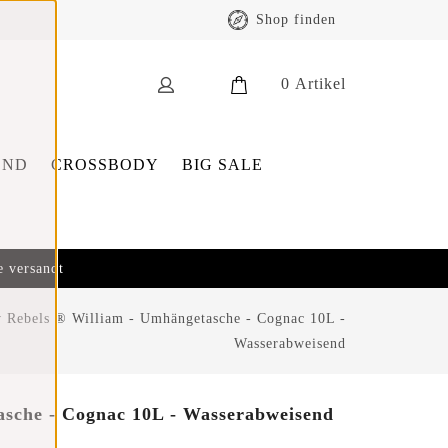
Shop finden
0
Artikel
END
CROSSBODY
BIG SALE
e versandt
 Rebels ® William - Umhängetasche - Cognac 10L -
Wasserabweisend
sche - Cognac 10L - Wasserabweisend