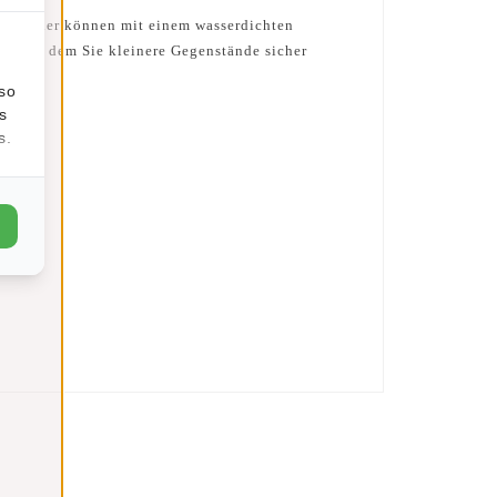
ide Fächer können mit einem wasserdichten
ach, in dem Sie kleinere Gegenstände sicher
lso
s
s.