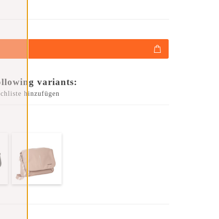
ollowing variants:
chliste hinzufügen