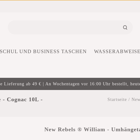
SCHUL UND BUSINESS TASCHEN
WASSERABWEIS
e Lieferung ab 49 € | An Wochentagen vor 16:00 Uhr bestellt, heut
 - Cognac 10L -
Startseite
/
New
New Rebels ® William - Umhängeta