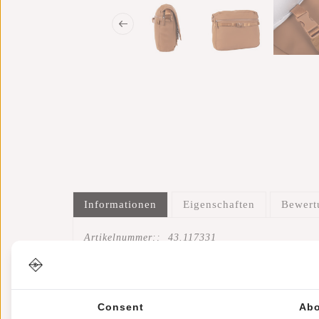
Informationen
Eigenschaften
Bewer
Artikelnummer::
43.117331
Verfügbarkeit:
Auf Lager
Lieferzeit:
✓ Auf Lager
Consent
Abo
Diese wasserabweisende New Rebels® William Schult