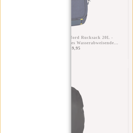
New Rebels - Otis - Stanford Rucksack 20L -
Duotone - Strapazierfähiges Wasserabweisendes
Polyester - 15.6“ Laptop - Navy Blau
€59,95
€49,95