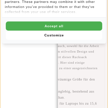
Eigenschaften
partners. These partners may combine it with other
information you've provided to them or that they've
Bewertungen
(0)
collected from your use of their services.
Artikelnummer::
51.144702
Accept all
Verfügbarkeit:
Auf Lager
Customize
De
New Rebels Otis - Sanford Backpack 20L
ist der ideale
Rucksack für den täglichen Gebrauch, sowohl für die Arbeit
als auch für die Schule. Mit einem stilvollen Design und
einem auffälligen Logo kombiniert dieser Rucksack
Funktionalität mit Langlebigkeit. Hier sind einige
Merkmale, die den Otis - Sanford zu einer ausgezeichneten
Wahl machen:
Maße
: 48x32x13 cm, eine geräumige Größe für den
täglichen Bedarf.
Material
: Hochwertig und langlebig, bestehend aus
95% Polyester und 5% Polyurethan.
Laptopfach
: Spezielles Fach für Laptops bis zu 15,6