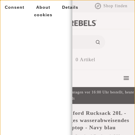
EUR
Shop finden
Consent
About
Details
cookies
0
Artikel
Menu
Kostenlose Lieferung ab 49 € | An Wochentagen vor 16:00 Uhr bestellt, heute
versandt
New Rebels - Otis - Stanford Rucksack 20L -
Duotone - strapazierfähiges wasserabweisendes
Polyester - 15.6“ Laptop - Navy blau