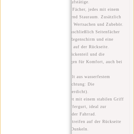
Zoll, ideal für Schüler und Berufstätige.
Aufteilung
: Drei geräumige Fächer, jedes mit einem
Reißverschluss, bieten ausreichend Stauraum. Zusätzlich
gibt es kleine Fächer für Stifte, Wertsachen und Zubehör.
Zusätzlicher Stauraum
: Einschließlich Seitenfächer
für Wasserflaschen oder einen Regenschirm und eine
praktische Reißverschlusstasche auf der Rückseite.
Komfort
: Das gepolsterte Rückenteil und die
verstellbaren Schultergurte sorgen für Komfort, auch bei
längerer Nutzung.
Wasserabweisend
: Hergestellt aus wasserfestem
Nylon-Polyurethan-Material (Achtung: Die
Reißverschlüsse sind nicht wasserdicht).
Reisefreundlich
: Ausgestattet mit einem stabilen Griff
an der Oberseite und einem Koffergurt, ideal zur
Befestigung an einem Trolley oder Fahrrad.
Sicherheit
: Reflektierende Streifen auf der Rückseite
verbessern die Sichtbarkeit im Dunkeln.