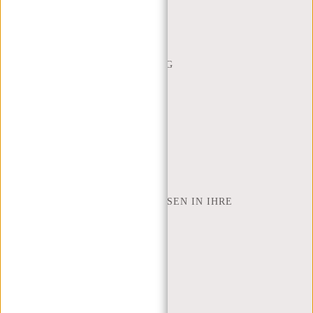
WEBSHOP@NEW-REBELS.COM
HÄUFIG GESTELLTE FRAGEN
CONTACT
BESTELLUNG UND LIEFERUNG
RÜCKGABE UND GARANTIE
ZAHLUNGSMETHODEN
INSPIRATION
SHOP FINDEN
NEW REBELS
WIE VIELE ZOLL LAPTOP PASSEN IN IHRE
LAPTOPTASCHE
ÜBER UNS
GESCHÄFTSBEDINGUNGEN
PRIVACY POLICY
IMPRESSUM