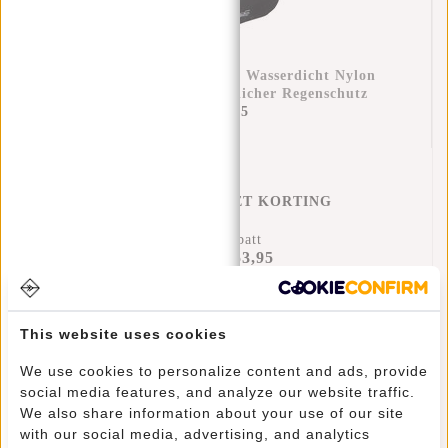
Regenüberzug Rucksack Wasserdicht Nylon
25x13x40 Cm – Zusätzlicher Regenschutz
€11,95
REGENHOES MET KORTING
14% Rabatt
€53,95
€61,90
Hinzufügen
This website uses cookies
We use cookies to personalize content and ads, provide
social media features, and analyze our website traffic.
We also share information about your use of our site
Informationen
with our social media, advertising, and analytics