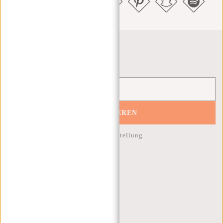
Newsletter
ABONNIEREN
10% Rabatt auf Ihre nächste Bestellung
KUNDENDIENST
MON - FREI - 9:00 - 17:00
(+31) 085-130 68 40