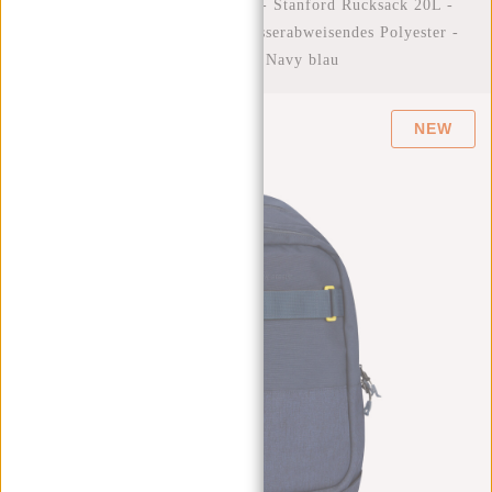
Startseite
/
New Rebels - Otis - Stanford Rucksack 20L -
Duotone - strapazierfähiges wasserabweisendes Polyester -
15.6“ Laptop - Navy blau
NEW