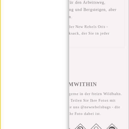
Multifunktional
: Geeignet für den Arbeitsweg,
Outdoor-Aktivitäten wie Camping und Bergsteigen, aber
auch für weiterführende Schulen.
Mit all diesen Eigenschaften ist der New Rebels Otis -
Sanford 20L ein vielseitiger Rucksack, der Sie in jeder
Situation begleitet.
#REBELFROMWITHIN
Wir sehen unsere coolen Taschen gerne in der freien Wildbahn.
Je rebellischer, desto besser ;-) Teilen Sie Ihre Fotos mit
#RebelFromWithin und taggen Sie uns @newrebelsbags - die
Chance ist groß, dass Ihr Foto dabei ist.