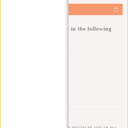
€14,95
+
Hinzufügen
-
Buy now, pay later
This product is available in the following
variants:
Zur Wunschliste hinzufügen
Andere Farben in dieser Serie