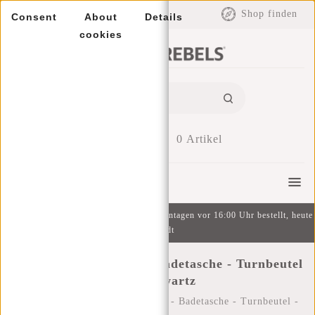
EUR
Shop finden
Consent
About
Details
cookies
0
Artikel
Menu
Kostenlose Lieferung ab 49 € | An Wochentagen vor 16:00 Uhr bestellt, heute
versandt
Camden Schuhtasche - Badetasche - Turnbeutel
- 3L -Zwartz
Startseite
/
Camden Schuhtasche - Badetasche - Turnbeutel -