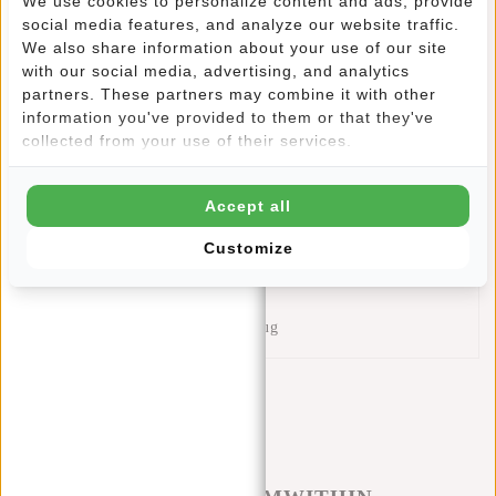
We use cookies to personalize content and ads, provide
social media features, and analyze our website traffic.
Dieser kompakte Rucksack ist besonders praktisch, wenn Sie
We also share information about your use of our site
nasse und schmutzige Gegenstände von Ihren anderen
with our social media, advertising, and analytics
partners. These partners may combine it with other
Geräten trennen möchten.
Es heißt Schuhbeutel, weil es
information you've provided to them or that they've
ideal zum Tragen von (Sport-) Schuhen ist.
Da die
collected from your use of their services.
Innenseite ebenfalls aus glattem Material besteht, eignet
sich diese Tasche auch hervorragend zum Tragen von
Sportbekleidung und Schwimmausrüstung.
Sowohl außen als
Accept all
auch innen sind leicht zu reinigen.
Die Tasche ist leicht und
lässt sich leicht mit einem Kordelzug schließen.
Diese neue
Customize
Rebels-Schuhtasche bietet:
Silberfarbenes glattes Futter
Hauptfach (3L) mit Kordelzug