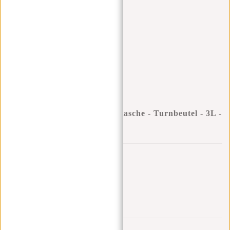
Camden Schuhtasche - Badetasche - Turnbeutel - 3L -
Zwartz
Geschenk:
Gift (-100%)
0
0
:
0
0
:
0
0
:
0
0