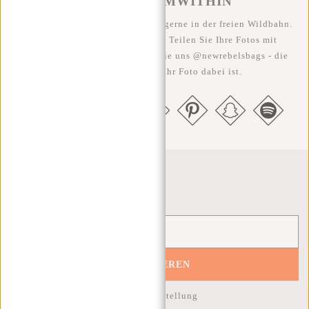
#REBELFROMWITHIN
Wir sehen unsere coolen Taschen gerne in der freien Wildbahn.
Je rebellischer, desto besser ;-) Teilen Sie Ihre Fotos mit
#RebelFromWithin und taggen Sie uns @newrebelsbags - die
Chance ist groß, dass Ihr Foto dabei ist.
Newsletter
ABONNIEREN
10% Rabatt auf Ihre nächste Bestellung